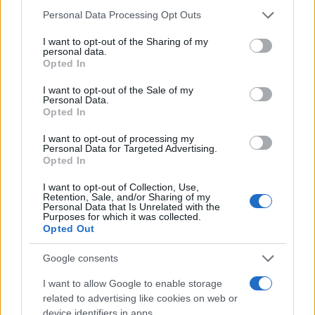
Please note that this website/app uses one or more Google
Personal Data Processing Opt Outs
services and may gather and store information including but
not limited to your visit or usage behaviour. You may click to
I want to opt-out of the Sharing of my
personal data.
grant or deny consent to Google and its third-party tags to
Opted In
use your data for below specified purposes in below Google
consent section.
I want to opt-out of the Sale of my
Personal Data.
Opted In
I want to opt-out of processing my
17:52
16.10.24
Personal Data for Targeted Advertising.
Νεκρός ο άνδρας που έπεσε στον ΗΣΑΠ στην
Opted In
πεζογέφυρα ανάμεσα σε ΚΑΤ και Μαρούσι
I want to opt-out of Collection, Use,
Retention, Sale, and/or Sharing of my
Personal Data that Is Unrelated with the
Purposes for which it was collected.
Opted Out
Google consents
I want to allow Google to enable storage
related to advertising like cookies on web or
device identifiers in apps.