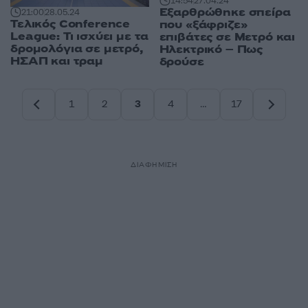
14:54
27.04.24
Εξαρθρώθηκε σπείρα
21:00
28.05.24
Τελικός Conference
που «ξάφριζε»
League: Τι ισχύει με τα
επιβάτες σε Μετρό και
δρομολόγια σε μετρό,
Ηλεκτρικό – Πως
ΗΣΑΠ και τραμ
δρούσε
1
2
3
4
…
17
Σελίδα
Σελίδα
Σελίδα
Σελίδα
Σελίδα
ΔΙΑΦΗΜΙΣΗ