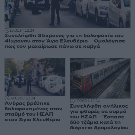
16:31
14.12.24
Συνελήφθη 35χρονος για τη δολοφονία του
41χρονου στον Άγιο Ελευθέριο – Ομολόγησε
πως τον μαχαίρωσε πάνω σε καβγά
09:02
08.12.24
17:28
01.12.24
Άνδρας βρέθηκε
Συνελήφθη ανήλικος
δολοφονημένος στον
για φθορές σε συρμό
σταθμό του ΗΣΑΠ
του ΗΣΑΠ – Έσπασε
στον Άγιο Ελευθέριο
δύο τζάμια κατά τη
διάρκεια δρομολογίου