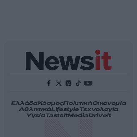
Ελλάδα
Κόσμος
Πολιτική
Οικονομία
Αθλητικά
Lifestyle
Τεχνολογία
Υγεία
Tasteit
Media
Driveit