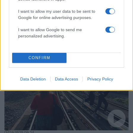
I want to allow my user data to be sent to
Google for online advertising purposes.
14:02
26.09.24
I want to allow Google to send me
Τα σενάρια για τη φωτιά στον ΗΣΑΠ, το
personalized advertising.
πρωτόκολλο και η «σιγή» που προκάλεσε τον
πανικό στους επιβάτες
CONFIRM
Data Deletion
Data Access
Privacy Policy
19:35
25.09.24