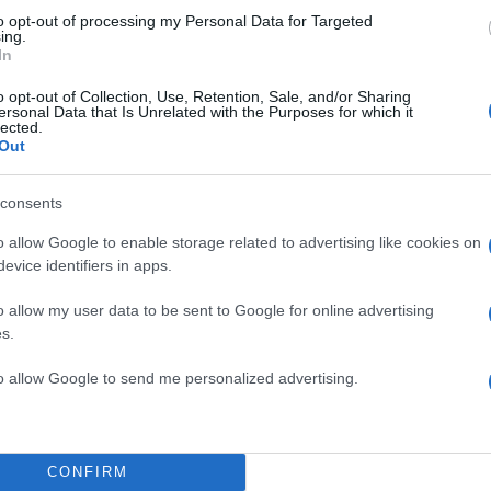
to opt-out of processing my Personal Data for Targeted
ing.
In
o opt-out of Collection, Use, Retention, Sale, and/or Sharing
ersonal Data that Is Unrelated with the Purposes for which it
lected.
Out
consents
o allow Google to enable storage related to advertising like cookies on
evice identifiers in apps.
o allow my user data to be sent to Google for online advertising
s.
to allow Google to send me personalized advertising.
18:26
25.08.19
Καιρός σήμερα: Ιδανικός
CONFIRM