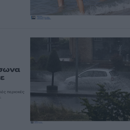
ύσωνα
με
λές περιοχές
.