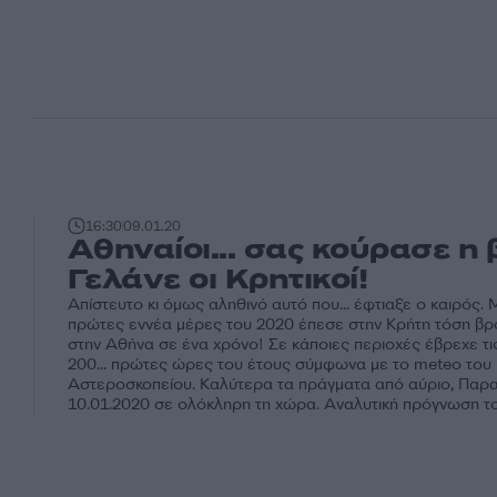
16:30
09.01.20
Αθηναίοι... σας κούρασε η 
Γελάνε οι Κρητικοί!
Απίστευτο κι όμως αληθινό αυτό που... έφτιαξε ο καιρός. Μ
πρώτες εννέα μέρες του 2020 έπεσε στην Κρήτη τόση βρ
στην Αθήνα σε ένα χρόνο! Σε κάποιες περιοχές έβρεχε τις
200... πρώτες ώρες του έτους σύμφωνα με το meteo του
Αστεροσκοπείου. Καλύτερα τα πράγματα από αύριο, Παρ
10.01.2020 σε ολόκληρη τη χώρα. Αναλυτική πρόγνωση το