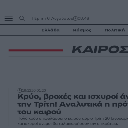
Μετάβαση
σε
περιεχόμενο
Πέμπτη 6 Αυγούστου
08:46
Ελλάδα
Κόσμος
Πολιτική
ΚΑΙΡΟ
19:12
20.01.20
Κρύο, βροχές και ισχυροί ά
την Τρίτη! Αναλυτικά η π
του καιρού
Πολύ κρύο επιφυλάσσει ο καιρός αύριο Τρίτη 20 Ιανουαρ
και ισχυροί άνεμοι θα ταλαιπωρήσουν την επικράτεια.