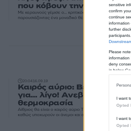
που κόβουν την ανάσα
sensitive in
confirm you
Με κεραυνούς γέμισε ο… κρητικός ουρανός χθες το από
continue se
παρουσιάζοντας ένα μοναδικό θέαμα.
information 
further disc
participants
Downstream 
Please note
information 
deny consent
in below Go
20:04
16.09.19
Καιρός αύριο: Βελτιώνεται
Persona
για… λίγο! Ανεβαίνει η
I want t
θερμοκρασία
Opted 
Αίθριος θα είναι ο καιρός αύριο Τρίτη 17/09 σε ολόκληρη
καθώς υποχωρούν οι άνεμοι και ανεβαίνει η θερμοκρασία.
I want t
Opted 