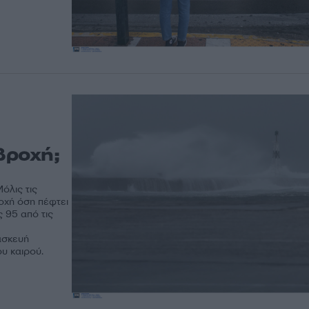
βροχή;
όλις τις
οχή όση πέφτει
 95 από τις
ασκευή
υ καιρού.