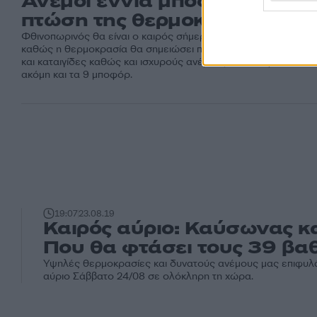
Άνεμοι εννιά μποφόρ και
πτώση της θερμοκρασίας!
Φθινοπωρινός θα είναι ο καιρός σήμερα Παρασκευή 13/09
καθώς η θερμοκρασία θα σημειώσει πτώση, θα έχουμε βροχέ
και καταιγίδες καθώς και ισχυρούς ανέμους που θα φτάσουν
ακόμη και τα 9 μποφόρ.
19:07
23.08.19
Καιρός αύριο: Καύσωνας κα
Που θα φτάσει τους 39 βα
Υψηλές θερμοκρασίες και δυνατούς ανέμους μας επιφυλά
αύριο Σάββατο 24/08 σε ολόκληρη τη χώρα.