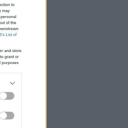
ection to
ou may
 personal
out of the
 downstream
B’s List of
er and store
to grant or
ed purposes