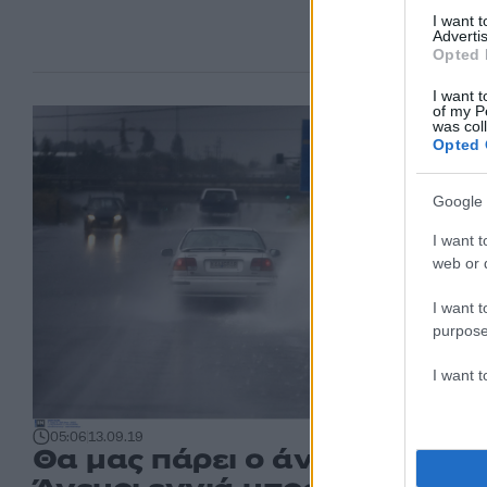
I want 
Advertis
Opted 
I want t
of my P
was col
Opted 
Google 
I want t
web or d
I want t
purpose
I want 
05:06
13.09.19
Θα μας πάρει ο άνεμος!