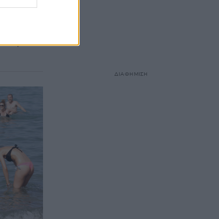
Που θα
 παραλία
9 βαθμούς σε
χή γιατί οι
ΔΙΑΦΗΜΙΣΗ