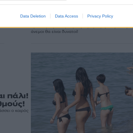
βουτιές στη θάλασσα! 
χτυπήσει 39αρια
Ο καιρός σήμερα Σάββατο 24/08 είναι ιδανικός για
Data Deletion
Data Access
Privacy Policy
ς
καθώς η θερμοκρασία θα φτάσει ακόμη και τους 3
αρκετές περιοχές της χώρας, όμως χρειάζεται προσο
άνεμοι θα είναι δυνατοί!
ι πάλι!
θμούς!
σσει ο καιρός