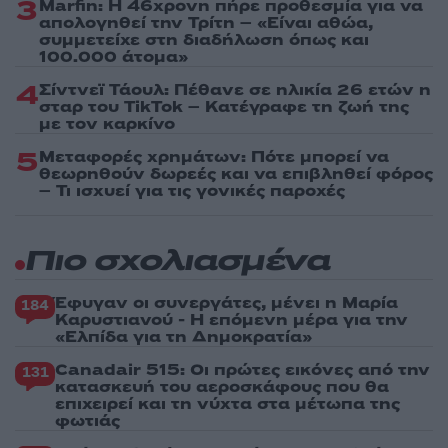
3
Marfin: Η 46χρονη πήρε προθεσμία για να
απολογηθεί την Τρίτη – «Είναι αθώα,
συμμετείχε στη διαδήλωση όπως και
100.000 άτομα»
4
Σίντνεϊ Τάουλ: Πέθανε σε ηλικία 26 ετών η
σταρ του TikTok – Kατέγραφε τη ζωή της
με τον καρκίνο
5
Μεταφορές χρημάτων: Πότε μπορεί να
θεωρηθούν δωρεές και να επιβληθεί φόρος
– Τι ισχυεί για τις γονικές παροχές
Πιο σχολιασμένα
Έφυγαν οι συνεργάτες, μένει η Μαρία
184
Καρυστιανού - Η επόμενη μέρα για την
«Ελπίδα για τη Δημοκρατία»
Canadair 515: Οι πρώτες εικόνες από την
131
κατασκευή του αεροσκάφους που θα
επιχειρεί και τη νύχτα στα μέτωπα της
φωτιάς