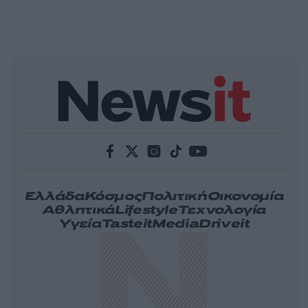
Ελλάδα
Κόσμος
Πολιτική
Οικονομία
Αθλητικά
Lifestyle
Τεχνολογία
Υγεία
Tasteit
Media
Driveit