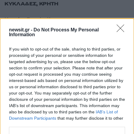
ΚΥΚΛΑΔΕΣ, ΚΡΗΤΗ
Καιρός
: Γενικά αίθριος.
Άνεμοι
: Βόρειοι 6 με 7 μποφόρ.
newsit.gr -
Do Not Process My Personal
Information
Θερμοκρασία
: Από 23 έως 30 και στη νότια
Κρήτη έως 34 βαθμούς Κελσίου.
If you wish to opt-out of the sale, sharing to third parties, or
processing of your personal or sensitive information for
targeted advertising by us, please use the below opt-out
ΝΗΣΙΑ ΑΝΑΤΟΛΙΚΟΥ ΑΙΓΑΙΟΥ, ΔΩΔΕΚΑΝΗΣΑ
section to confirm your selection. Please note that after your
opt-out request is processed you may continue seeing
Καιρός
: Αίθριος.
interest-based ads based on personal information utilized by
us or personal information disclosed to third parties prior to
Άνεμοι
: Στα βόρεια βορειοανατολικοί 6 με 7 και
your opt-out. You may separately opt-out of the further
από το μεσημέρι τοπικά 8 μποφόρ. Στα υπόλοιπα
disclosure of your personal information by third parties on the
βόρειοι βορειοδυτικοί 5 με 7 μποφόρ.
IAB’s list of downstream participants. This information may
Θερμοκρασία
: Από 24 έως 36 βαθμούς
also be disclosed by us to third parties on the
IAB’s List of
Downstream Participants
that may further disclose it to other
Κελσίου.
third parties.
ΔΙΑΦΗΜΙΣΗ