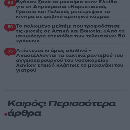
Βγήκαν ξανά τα μαχαίρια στην Ελπίδα
63
για τη Δημοκρατία: «Καρυστιανού,
Γρατσία και Γαλανός μετέτρεψαν το
κίνημα σε φοβικό αρχηγικό κόμμα»
Το πολωμένο μελτέμι που τροφοδότησε
59
τις φωτιές σε Αττική και Βοιωτία: «Από τα
ισχυρότερα επεισόδια των τελευταίων 50
χρόνων»
Απίστευτο κι όμως αληθινό -
55
Aναστέλλονται τα τακτικά ραντεβού του
αγγειοχειρουργού του νοσοκομείου
Χανίων επειδή κλάπηκε το μηχανάκι του
γιατρού
Καιρός: Περισσότερα
άρθρα