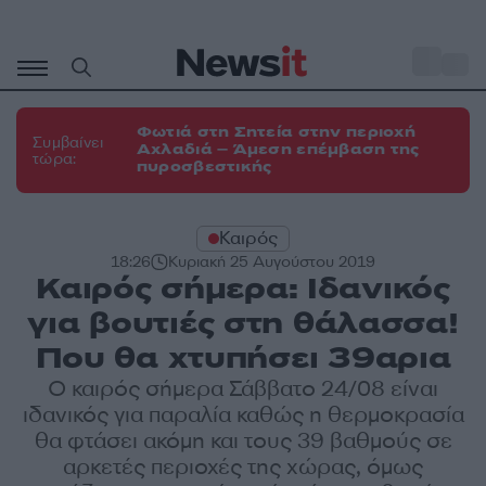
Μετάβαση
σε
o
31
περιεχόμενο
Φωτιά στη Σητεία στην περιοχή
Συμβαίνει
Αχλαδιά – Άμεση επέμβαση της
τώρα:
πυροσβεστικής
Καιρός
18:26
Κυριακή 25 Αυγούστου 2019
Καιρός σήμερα: Ιδανικός
για βουτιές στη θάλασσα!
Που θα χτυπήσει 39αρια
Ο καιρός σήμερα Σάββατο 24/08 είναι
ιδανικός για παραλία καθώς η θερμοκρασία
θα φτάσει ακόμη και τους 39 βαθμούς σε
αρκετές περιοχές της χώρας, όμως