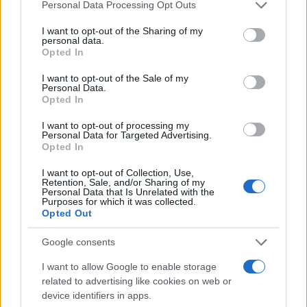
Please note that this website/app uses one or more Google
Personal Data Processing Opt Outs
services and may gather and store information including but
not limited to your visit or usage behaviour. You may click to
I want to opt-out of the Sharing of my
personal data.
grant or deny consent to Google and its third-party tags to
Opted In
use your data for below specified purposes in below Google
consent section.
I want to opt-out of the Sale of my
Personal Data.
Opted In
I want to opt-out of processing my
Personal Data for Targeted Advertising.
Opted In
I want to opt-out of Collection, Use,
Retention, Sale, and/or Sharing of my
Personal Data that Is Unrelated with the
Αν τα χάσατε
Purposes for which it was collected.
Opted Out
Google consents
I want to allow Google to enable storage
related to advertising like cookies on web or
device identifiers in apps.