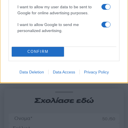
I want to allow my user data to be sent to
Google for online advertising purposes.
Ανησυχία από το ξέσπασμα
Σοκαριστική υπόθεση 
του ιού του Δυτικού Νείλου
Κρήτη: Τουρίστας ρωτ
I want to allow Google to send me
με κρούσματα στην Αττική
πόσο να πληρώσει για
personalized advertising.
- «Καμπανάκι» από τον
ασελγήσει σε 10χρο
Ιατρικό Σύλλογο Αθηνών
κορίτσι - Το παιδί καθ
για την προστασία της
αμέριμνο σε αυλή
δημόσιας υγείας
επιχείρησης
CONFIRM
Σχόλια
Data Deletion
Data Access
Privacy Policy
Σχολίασε εδώ
50 /50