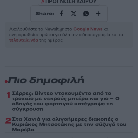
ΠΡΟΓΝΩΣΗ ΚΑΙΡΟΥ
Share:
Ακολουθήστε το Νewsit.gr στο
Google News
και
ενημερωθείτε πρώτοι για όλη την ειδησεογραφία και τα
τελευταία νέα
της ημέρας
Πιο δημοφιλή
1
Σέρρες: Βίντεο ντοκουμέντο από το
τροχαίο με νεκρούς μητέρα και γιο – Ο
οδηγός του φορτηγού κατέγραψε τη
σύγκρουση
2
Στα Χανιά για ολιγοήμερες διακοπές ο
Κυριάκος Μητσοτάκης με την σύζυγό του
Μαρέβα