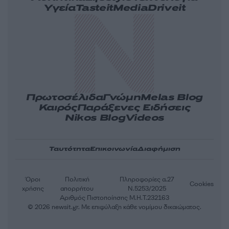
Υγεία
Tasteit
Media
Driveit
Πρωτοσέλιδα
Γνώμη
Melas Blog
Καιρός
Παράξενες Ειδήσεις
Nikos Blog
Videos
Ταυτότητα
Επικοινωνία
Διαφήμιση
Όροι
Πολιτική
Πληροφορίες α.27
Cookies
χρήσης
απορρήτου
Ν.5253/2025
Αριθμός Πιστοποίησης Μ.Η.Τ.232163
© 2026 newsit.gr. Με επιφύλαξη κάθε νομίμου δικαιώματος.