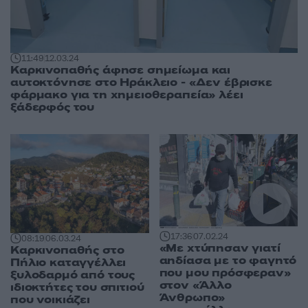
11:49
12.03.24
Καρκινοπαθής άφησε σημείωμα και
αυτοκτόνησε στο Ηράκλειο - «Δεν έβρισκε
φάρμακο για τη χημειοθεραπεία» λέει
ξάδερφός του
17:36
07.02.24
08:19
06.03.24
«Με χτύπησαν γιατί
Καρκινοπαθής στο
αηδίασα με το φαγητό
Πήλιο καταγγέλλει
που μου πρόσφεραν»
ξυλοδαρμό από τους
στον «Άλλο
ιδιοκτήτες του σπιτιού
Άνθρωπο»
που νοικιάζει