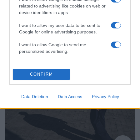
related to advertising like cookies on web or
device identifiers in apps.
I want to allow my user data to be sent to
Google for online advertising purposes.
10:34
12.05.23
«Πρέπει να περιμένω και ο καρκίνος
I want to allow Google to send me
προχωράει» - Γυναίκα στην Κάλυμνο ξεσπάει
personalized advertising.
σε απευθείας μετάδοση
CONFIRM
Data Deletion
Data Access
Privacy Policy