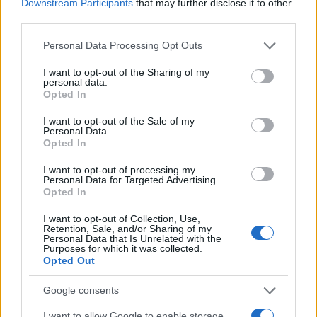
Downstream Participants
that may further disclose it to other
third parties.
Please note that this website/app uses one or more Google
Personal Data Processing Opt Outs
services and may gather and store information including but
not limited to your visit or usage behaviour. You may click to
I want to opt-out of the Sharing of my
personal data.
grant or deny consent to Google and its third-party tags to
Opted In
use your data for below specified purposes in below Google
consent section.
I want to opt-out of the Sale of my
Personal Data.
Opted In
07:47
15.09.23
I want to opt-out of processing my
Νοσοκομείο Μεταξά: Ξύπνησαν καρκινοπαθή
Personal Data for Targeted Advertising.
από νάρκωση και διέκοψαν την επέμβαση
Opted In
λόγω βλάβης στον εξαερισμό
I want to opt-out of Collection, Use,
Retention, Sale, and/or Sharing of my
Personal Data that Is Unrelated with the
Purposes for which it was collected.
Opted Out
Google consents
I want to allow Google to enable storage