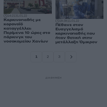
14:21
31.01.22
Καρκινοπαθής με
18:38
11.01.22
κορονοϊό
Πέθανε στον
καταγγέλλει:
Ευαγγελισμό
Περίμενα 10 ώρες στο
καρκινοπαθής που
πάρκινγκ του
ήταν θετική στην
νοσοκομείου Χανίων
μετάλλαξη Όμικρον
1
2
3
Σελίδα
Σελίδα
Σελίδα
ΔΙΑΦΗΜΙΣΗ