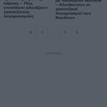
με «δόλωμα» δουλειά
κάρτας – Πώς
– Κλειδώνουν οι
επιτήδειοι αδειάζουν
τραπεζικοί
τραπεζικούς
λογαριασμοί των
λογαριασμούς
θυμάτων
1
2
…
5
Σελίδα
Σελίδα
Σελίδα
ΔΙΑΦΗΜΙΣΗ