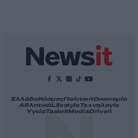
Ελλάδα
Κόσμος
Πολιτική
Οικονομία
Αθλητικά
Lifestyle
Τεχνολογία
Υγεία
Tasteit
Media
Driveit