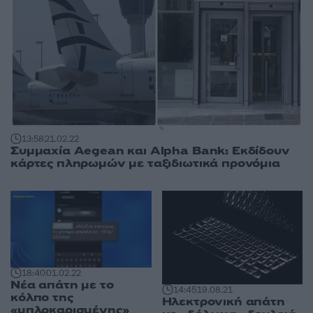
13:58
21.02.22
Συμμαχία Aegean και Alpha Bank: Εκδίδουν
κάρτες πληρωμών με ταξιδιωτικά προνόμια
18:40
01.02.22
Νέα απάτη με το
14:45
19.08.21
κόλπο της
Ηλεκτρονική απάτη
«μπλοκαρισμένης»