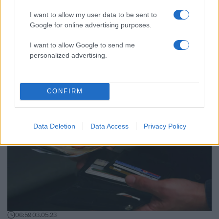
I want to allow my user data to be sent to
Google for online advertising purposes.
11:40
11.10.23
Τον «μάδησε» την ώρα που τον εξέταζε
γιατρός στο Ηράκλειο - To βίντεο και οι
I want to allow Google to send me
κινήσεις του δράστη
personalized advertising.
CONFIRM
Data Deletion
Data Access
Privacy Policy
06:59
03.05.23