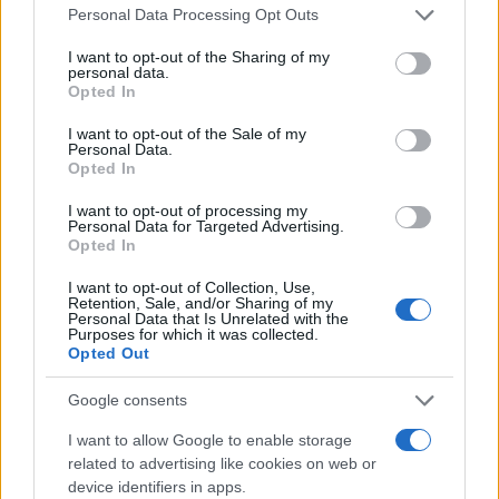
Please note that this website/app uses one or more Google
Personal Data Processing Opt Outs
services and may gather and store information including but
not limited to your visit or usage behaviour. You may click to
I want to opt-out of the Sharing of my
personal data.
grant or deny consent to Google and its third-party tags to
Opted In
use your data for below specified purposes in below Google
consent section.
I want to opt-out of the Sale of my
12:40
02.11.23
Personal Data.
Worldline Greece: Νέες υπηρεσίες στις
Opted In
ηλεκτρονικές πληρωμές – Παρουσίαση του
στρατηγικού σχεδίου
I want to opt-out of processing my
Personal Data for Targeted Advertising.
Opted In
I want to opt-out of Collection, Use,
Retention, Sale, and/or Sharing of my
Personal Data that Is Unrelated with the
Purposes for which it was collected.
Opted Out
Google consents
I want to allow Google to enable storage
related to advertising like cookies on web or
device identifiers in apps.