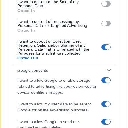
consent section.
I want to opt-out of the Sale of my
Personal Data.
17:12
16.07.17
Opted In
Καιρός: Από τη “Μέδουσα” στη “Χάρυβδη”!
Βγάλτε τα μακρυμάνικα, πάρτε ομπρέλα
I want to opt-out of processing my
Personal Data for Targeted Advertising.
Opted In
I want to opt-out of Collection, Use,
Retention, Sale, and/or Sharing of my
Personal Data that Is Unrelated with the
Purposes for which it was collected.
Opted Out
Google consents
I want to allow Google to enable storage
related to advertising like cookies on web or
device identifiers in apps.
08:10
16.07.17
Καιρός: ”Σφυροκόπημα” με εκατοντάδες
I want to allow my user data to be sent to
κεραυνούς – Ποιες περιοχές θα ”πνιγούν” απ’
Google for online advertising purposes.
τις βροχές
I want to allow Google to send me
personalized advertising.