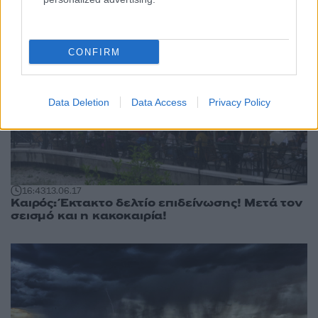
CONFIRM
Data Deletion
Data Access
Privacy Policy
16:43
13.06.17
Καιρός: Έκτακτο δελτίο επιδείνωσης! Μετά τον
σεισμό και η κακοκαιρία!