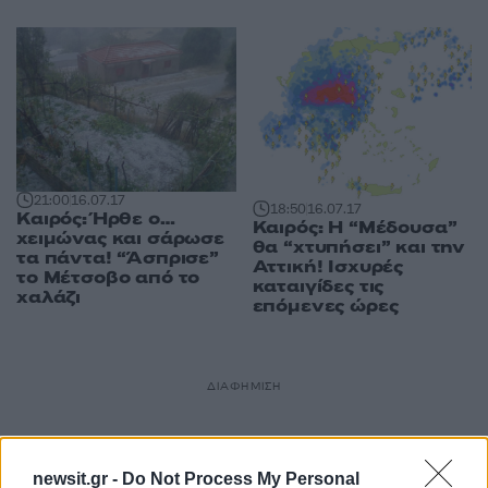
21:00
16.07.17
18:50
16.07.17
Καιρός: Ήρθε ο…
Καιρός: Η “Μέδουσα”
χειμώνας και σάρωσε
θα “χτυπήσει” και την
τα πάντα! “Άσπρισε”
Αττική! Ισχυρές
το Μέτσοβο από το
καταιγίδες τις
χαλάζι
επόμενες ώρες
ΔΙΑΦΗΜΙΣΗ
newsit.gr -
Do Not Process My Personal