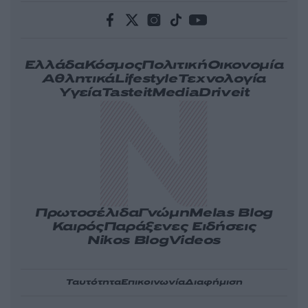
Ελλάδα
Κόσμος
Πολιτική
Οικονομία
Αθλητικά
Lifestyle
Τεχνολογία
Υγεία
Tasteit
Media
Driveit
Πρωτοσέλιδα
Γνώμη
Melas Blog
Καιρός
Παράξενες Ειδήσεις
Nikos Blog
Videos
Ταυτότητα
Επικοινωνία
Διαφήμιση