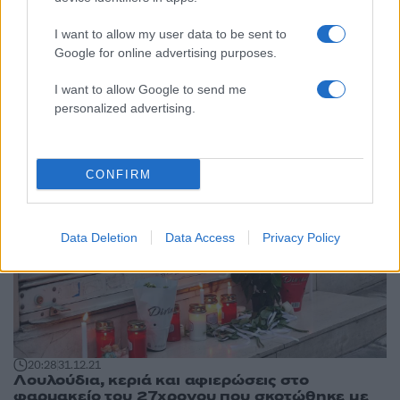
I want to allow my user data to be sent to
Google for online advertising purposes.
17:08
05.03.22
Τροχαίο στην Κατεχάκη – Τραυματίστηκε
οδηγός μηχανής
I want to allow Google to send me
personalized advertising.
CONFIRM
Data Deletion
Data Access
Privacy Policy
20:28
31.12.21
Λουλούδια, κεριά και αφιερώσεις στο
φαρμακείο του 27χρονου που σκοτώθηκε με