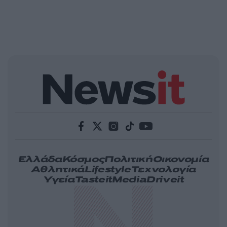
Ελλάδα
Κόσμος
Πολιτική
Οικονομία
Αθλητικά
Lifestyle
Τεχνολογία
Υγεία
Tasteit
Media
Driveit