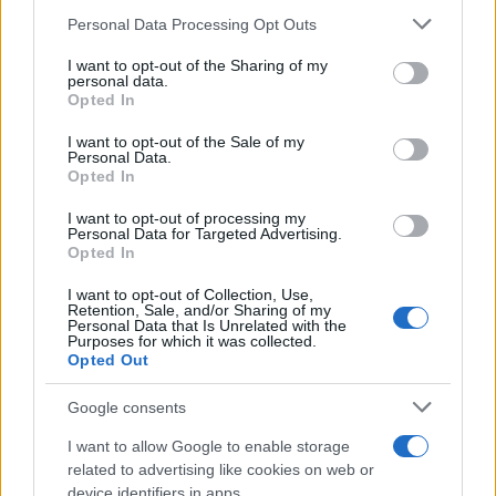
Please note that this website/app uses one or more Google
Personal Data Processing Opt Outs
services and may gather and store information including but
not limited to your visit or usage behaviour. You may click to
I want to opt-out of the Sharing of my
personal data.
grant or deny consent to Google and its third-party tags to
Opted In
use your data for below specified purposes in below Google
consent section.
I want to opt-out of the Sale of my
Personal Data.
Opted In
17:09
15.04.22
Κυκλοφοριακές ρυθμίσεις στην Κατεχάκη το
I want to opt-out of processing my
Σαββατοκύριακο λόγω έργων
Personal Data for Targeted Advertising.
Opted In
I want to opt-out of Collection, Use,
Retention, Sale, and/or Sharing of my
Personal Data that Is Unrelated with the
Purposes for which it was collected.
Opted Out
Google consents
I want to allow Google to enable storage
related to advertising like cookies on web or
device identifiers in apps.