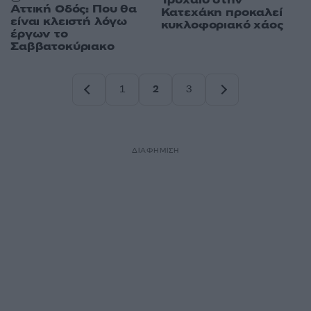
Τροχαίο στην
Αττική Οδός: Που θα
Κατεχάκη προκαλεί
είναι κλειστή λόγω
κυκλοφοριακό χάος
έργων το
Σαββατοκύριακο
1
2
3
Σελίδα
Σελίδα
Σελίδα
ΔΙΑΦΗΜΙΣΗ