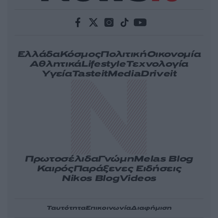
Ελλάδα
Κόσμος
Πολιτική
Οικονομία
Αθλητικά
Lifestyle
Τεχνολογία
Υγεία
Tasteit
Media
Driveit
Πρωτοσέλιδα
Γνώμη
Melas Blog
Καιρός
Παράξενες Ειδήσεις
Nikos Blog
Videos
Ταυτότητα
Επικοινωνία
Διαφήμιση