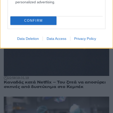
personalized advertising.
CONFIRM
Data Deletion
Data Access
Privacy Policy
22:58
19.01.19
Καναδάς κατά Netflix – Του ζητά να αποσύρει
σκηνές από δυστύχημα στο Κεμπέκ