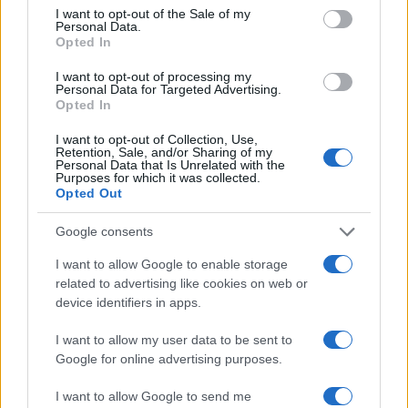
consent section.
I want to opt-out of the Sale of my
Personal Data.
09:50
29.09.20
Opted In
Κόκκινος συναγερμός για ένα μήνα σε Κεμπέκ
και Μόντρεαλ για τον κορονοϊό
I want to opt-out of processing my
Personal Data for Targeted Advertising.
Opted In
I want to opt-out of Collection, Use,
Retention, Sale, and/or Sharing of my
Personal Data that Is Unrelated with the
Purposes for which it was collected.
Opted Out
Google consents
I want to allow Google to enable storage
related to advertising like cookies on web or
device identifiers in apps.
I want to allow my user data to be sent to
Google for online advertising purposes.
22:46
13.07.20
Κεμπέκ: Μάσκες παντού λόγω έξαρσης του
κορονοϊού (pics)
I want to allow Google to send me