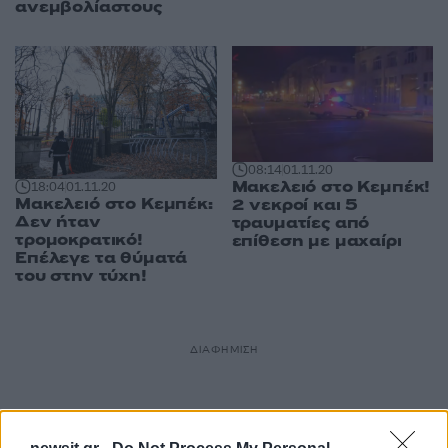
ανεμβολίαστους
08:14
01.11.20
Μακελειό στο Κεμπέκ!
18:04
01.11.20
Μακελειό στο Κεμπέκ:
2 νεκροί και 5
Δεν ήταν
τραυματίες από
τρομοκρατικό!
επίθεση με μαχαίρι
Επέλεγε τα θύματά
του στην τύχη!
ΔΙΑΦΗΜΙΣΗ