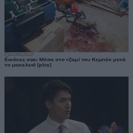
11:29
01.02.17
Εικόνες σοκ: Μέσα στο τζαμί του Κεμπέκ μετά
το μακελειό [pics]