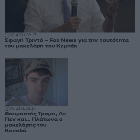
08:42
01.02.17
Σφαγή Τριντό – Fox News για την ταυτότητα
του μακελάρη του Κεμπέκ
08:23
31.01.17
Θαυμαστής Τραμπ, Λε
Πεν και… Πλάτωνα ο
μακελάρης του
Καναδά