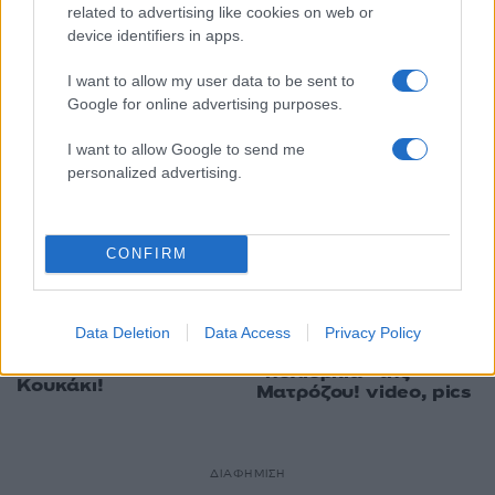
related to advertising like cookies on web or
device identifiers in apps.
18:34
12.01.20
I want to allow my user data to be sent to
Κουκάκι: Μόνο… πλημμελήματα είδε ο
Google for online advertising purposes.
εισαγγελέας! Ελεύθερη η κόρη του ηθοποιού
I want to allow Google to send me
personalized advertising.
CONFIRM
15:54
12.01.20
20:19
11.01.20
Βίντεο από τον...
Κουκάκι: Απίστευτες
Data Deletion
Data Access
Privacy Policy
πόλεμο των
εικόνες στην
αντιεξουσιαστών στο
“πολιορκία” της
Κουκάκι!
Ματρόζου! video, pics
ΔΙΑΦΗΜΙΣΗ