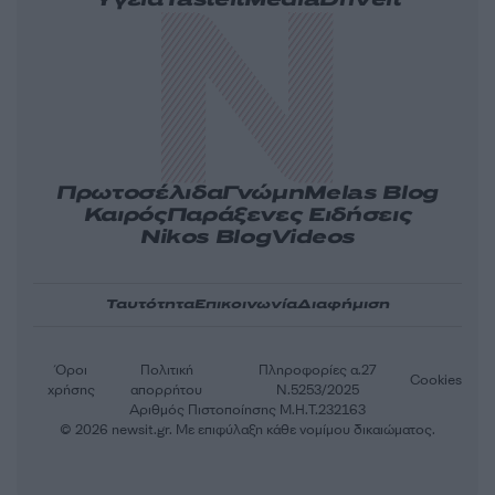
Υγεία
Tasteit
Media
Driveit
Πρωτοσέλιδα
Γνώμη
Melas Blog
Καιρός
Παράξενες Ειδήσεις
Nikos Blog
Videos
Ταυτότητα
Επικοινωνία
Διαφήμιση
Όροι
Πολιτική
Πληροφορίες α.27
Cookies
χρήσης
απορρήτου
Ν.5253/2025
Αριθμός Πιστοποίησης Μ.Η.Τ.232163
© 2026 newsit.gr. Με επιφύλαξη κάθε νομίμου δικαιώματος.