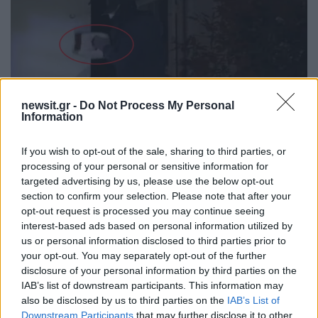
newsit.gr -
Do Not Process My Personal
Information
21:06
12.01.20
Σοκαριστική βία κατά της αστυνομίας στο
If you wish to opt-out of the sale, sharing to third parties, or
Κουκάκι! Βίντεο ντοκουμέντο
processing of your personal or sensitive information for
targeted advertising by us, please use the below opt-out
section to confirm your selection. Please note that after your
opt-out request is processed you may continue seeing
interest-based ads based on personal information utilized by
us or personal information disclosed to third parties prior to
your opt-out. You may separately opt-out of the further
disclosure of your personal information by third parties on the
IAB’s list of downstream participants. This information may
also be disclosed by us to third parties on the
IAB’s List of
Downstream Participants
that may further disclose it to other