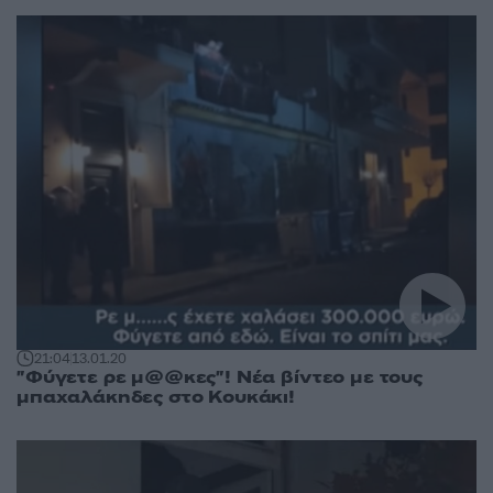
21:04
13.01.20
"Φύγετε ρε μ@@κες"! Νέα βίντεο με τους
μπαχαλάκηδες στο Κουκάκι!