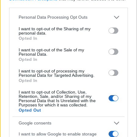
third parties.
Please note that this website/app uses one or more Google
Personal Data Processing Opt Outs
services and may gather and store information including but
not limited to your visit or usage behaviour. You may click to
I want to opt-out of the Sharing of my
personal data.
grant or deny consent to Google and its third-party tags to
19:52
12.01.20
Opted In
"Έπαθε αφωνία ο ΣΥΡΙΖΑ για το Κουκάκι"!
use your data for below specified purposes in below Google
Σφοδρή επίθεση Πέτσα
consent section.
I want to opt-out of the Sale of my
Personal Data.
Opted In
I want to opt-out of processing my
Personal Data for Targeted Advertising.
Opted In
I want to opt-out of Collection, Use,
Retention, Sale, and/or Sharing of my
Personal Data that Is Unrelated with the
Purposes for which it was collected.
Opted Out
Google consents
I want to allow Google to enable storage