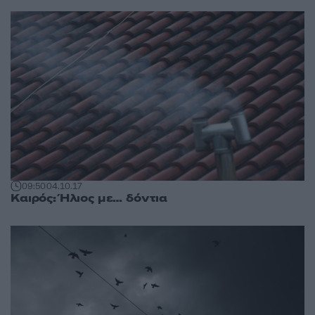
09:50
04.10.17
Καιρός: Ήλιος με… δόντια