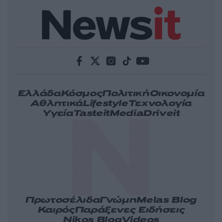
Ελλάδα
Κόσμος
Πολιτική
Οικονομία
Αθλητικά
Lifestyle
Τεχνολογία
Υγεία
Tasteit
Media
Driveit
Πρωτοσέλιδα
Γνώμη
Melas Blog
Καιρός
Παράξενες Ειδήσεις
Nikos Blog
Videos