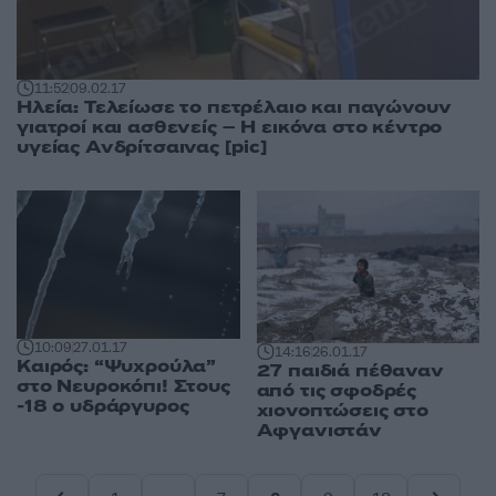
11:52
09.02.17
Ηλεία: Τελείωσε το πετρέλαιο και παγώνουν
γιατροί και ασθενείς – Η εικόνα στο κέντρο
υγείας Ανδρίτσαινας [pic]
10:09
27.01.17
14:16
26.01.17
Καιρός: “Ψυχρούλα”
27 παιδιά πέθαναν
στο Νευροκόπι! Στους
από τις σφοδρές
-18 ο υδράργυρος
χιονοπτώσεις στο
Αφγανιστάν