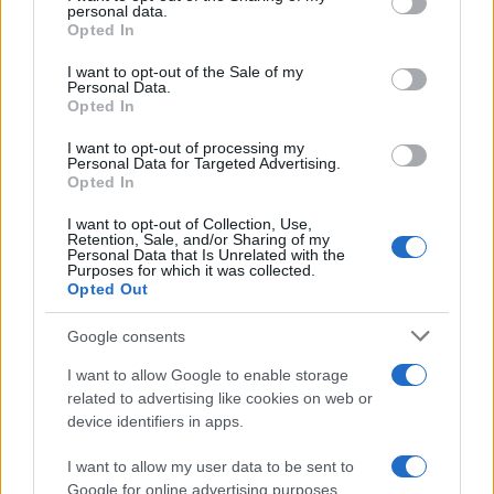
personal data.
grant or deny consent to Google and its third-party tags to
Opted In
use your data for below specified purposes in below Google
consent section.
I want to opt-out of the Sale of my
Personal Data.
Opted In
13:36
01.12.17
Καιρός - Bloomberg: Οκτώ μετεωρολόγοι
προειδοποιούν για το πιο δριμύ κύμα ψύχους
I want to opt-out of processing my
Personal Data for Targeted Advertising.
τον Δεκέμβριο στην Ευρώπη των τελευταίων
Opted In
ετών!
I want to opt-out of Collection, Use,
Retention, Sale, and/or Sharing of my
Personal Data that Is Unrelated with the
Purposes for which it was collected.
Opted Out
Google consents
I want to allow Google to enable storage
related to advertising like cookies on web or
device identifiers in apps.
I want to allow my user data to be sent to
Google for online advertising purposes.