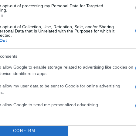
to opt-out of processing my Personal Data for Targeted
ing.
In
o opt-out of Collection, Use, Retention, Sale, and/or Sharing
ersonal Data that Is Unrelated with the Purposes for which it
lected.
Out
consents
o allow Google to enable storage related to advertising like cookies on
evice identifiers in apps.
o allow my user data to be sent to Google for online advertising
s.
15:53
17.02.18
Υποψήφιος με τη ΝΔ ο
to allow Google to send me personalized advertising.
Βαγγέλης Περρής;
Έντονη φημολογία για υποψηφιότητα του γνωστού 
στις Κυκλάδες. Τα δεδομένα που δείχνουν ότι ο Βα
CONFIRM
Περρής μπορεί να συμπεριληφθεί στο ψηφοδέλτιο 