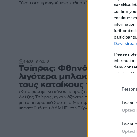
Τήνου στο προηγούμενο καθεστώς, δηλαδή το πέρασμά τ
sensitive in
confirm you
continue se
information 
further disc
participants
Downstream 
Please note
information 
14:38
19.03.18
Τσίπρας: Φθηνότερο ρεύμα
deny consent
in below Go
λιγότερα μπλακ αουτ πλέον
τους κατοίκους των Κυκλ
Persona
«Καταφέραμε να κάνουμε πράξη ένα όραμα δεκαετιών», 
Αλέξης Τσίπρας, εγκαινιάζοντας το έργο της διασύνδεση
με το ηπειρωτικό Σύστημα Μεταφοράς Ηλεκτρικής Ενέργε
I want t
υποσταθμό του ΑΔΜΗΕ, στη Σύρο.
Opted 
I want t
Opted 