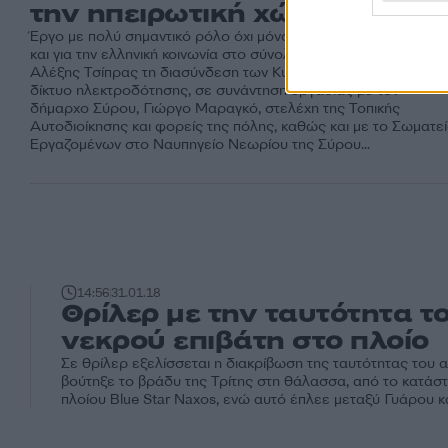
την ηπειρωτική χώρα [pics]
Έργο με πολύ σημαντικό ρόλο όχι μόνο για τις Κυκλάδες αλλά
και για την ελληνική κοινωνία στο σύνολό της, χαρακτήρισε ο
Αλέξης Τσίπρας τη διασύνδεση των Κυκλάδων με το ηπειρωτι
δίκτυο ηλεκτροδότησης, σε συνάντηση εργασίας με τον
δήμαρχο Σύρου, Γιώργο Μαραγκό, στελέχη της Τοπικής
Αυτοδιοίκησης και φορείς της πόλης, καθώς και με το Σωματε
Εργαζομένων στο Ναυπηγείο Νεωρίου της Σύρου...
14:56
31.01.18
Θρίλερ με την ταυτότητα τ
νεκρού επιβάτη στο πλοίο
Σε θρίλερ εξελίσσεται η διακρίβωση της ταυτότητας του 
βούτηξε το βράδυ της Τρίτης στη θάλασσα, από το κατάσ
πλοίου Blue Star Naxos, ενώ αυτό έπλεε μεταξύ Γυάρου κ