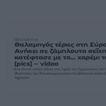
21:11
28.07.18
Θαλαμηγός τέρας στη Σύρο
Ανήκει σε ζάμπλουτο σεΐχ
κατέφτασε με το… χαρέμι τ
[pics] – video
Ένα πλωτό παλάτι έδεσε στο Λιμάνι της Ερμούπολης στη 
ιδιοκτησίας του δισεκατομμυριούχου Κουβεϊτιανού σεΐχη 
Alghamin.