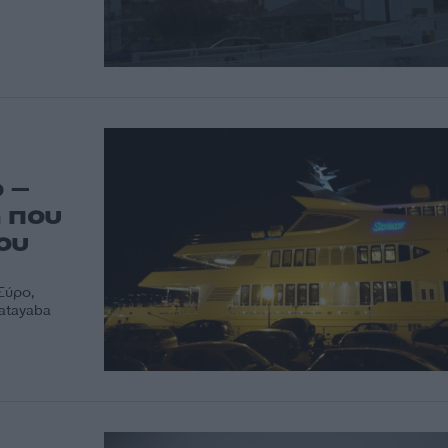
 –
η που
ου
Σύρο,
Katayaba