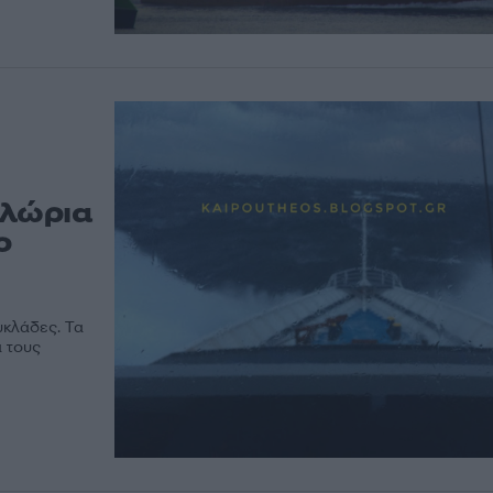
ελώρια
ο
υκλάδες. Τα
α τους