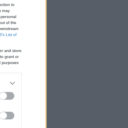
ection to
ou may
 personal
out of the
 downstream
B’s List of
er and store
to grant or
ed purposes