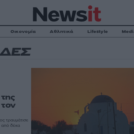
Οικονομία
Αθλητικά
Lifestyle
Medi
ΔΕΣ
 της
 τον
ίος τραυμάτισε
ν από δέκα