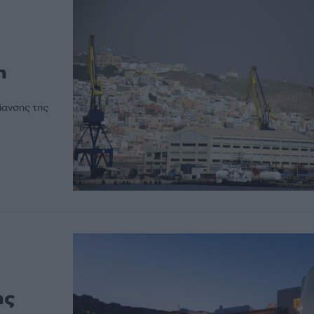
η
ίανσης της
ης