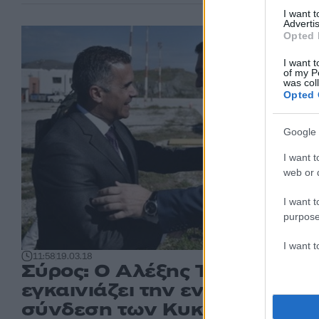
I want 
Advertis
Opted 
I want t
of my P
was col
Opted 
Google 
I want t
web or d
I want t
purpose
I want 
11:58
19.03.18
Σύρος: Ο Αλέξης Τσίπρας
εγκαινιάζει την ενεργειακή
σύνδεση των Κυκλάδων με