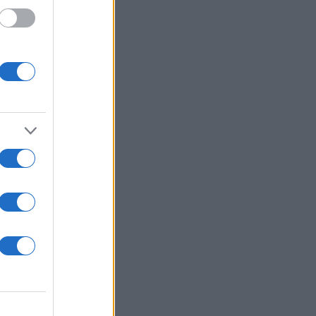
παρουσιαστή
γγέλης
της ΝΔ.