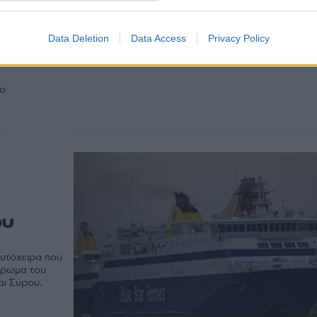
Data Deletion
Data Access
Privacy Policy
κό
ίο
ου
αυτόχειρα που
τρωμα του
αι Σύρου.