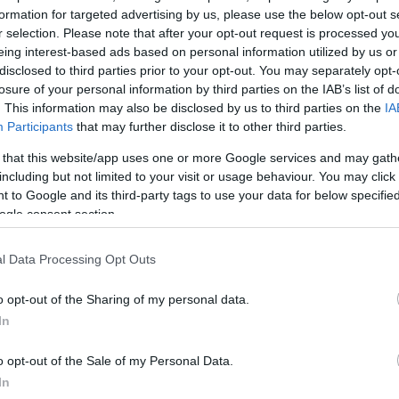
ου στο κράτος.
formation for targeted advertising by us, please use the below opt-out s
r selection. Please note that after your opt-out request is processed y
eing interest-based ads based on personal information utilized by us or
disclosed to third parties prior to your opt-out. You may separately opt-
losure of your personal information by third parties on the IAB’s list of
. This information may also be disclosed by us to third parties on the
IA
Participants
that may further disclose it to other third parties.
 that this website/app uses one or more Google services and may gath
including but not limited to your visit or usage behaviour. You may click 
 και
 to Google and its third-party tags to use your data for below specifi
ogle consent section.
 για
άδων
l Data Processing Opt Outs
υπογράμμισε ο
ς των Κυκλάδων
ιας, στον
o opt-out of the Sharing of my personal data.
In
o opt-out of the Sale of my Personal Data.
In