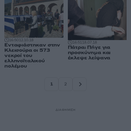
16:50
12.10.18
16:51
18.07.18
Ενταφιάστηκαν στην
Πάτρα: Πήγε για
Κλεισούρα οι 573
προσκύνημα και
νεκροί του
έκλεψε λείψανα
ελληνοϊταλικού
πολέμου
1
2
Σελίδα
Σελίδα
ΔΙΑΦΗΜΙΣΗ