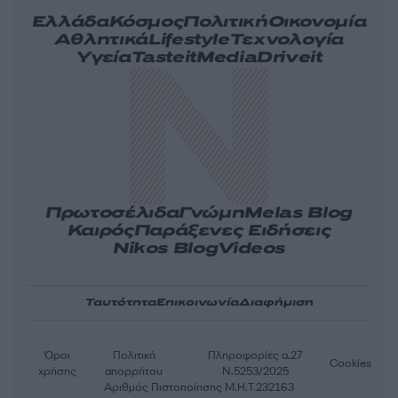
Ελλάδα
Κόσμος
Πολιτική
Οικονομία
Αθλητικά
Lifestyle
Τεχνολογία
Υγεία
Tasteit
Media
Driveit
Πρωτοσέλιδα
Γνώμη
Melas Blog
Καιρός
Παράξενες Ειδήσεις
Nikos Blog
Videos
Ταυτότητα
Επικοινωνία
Διαφήμιση
Όροι
Πολιτική
Πληροφορίες α.27
Cookies
χρήσης
απορρήτου
Ν.5253/2025
Αριθμός Πιστοποίησης Μ.Η.Τ.232163