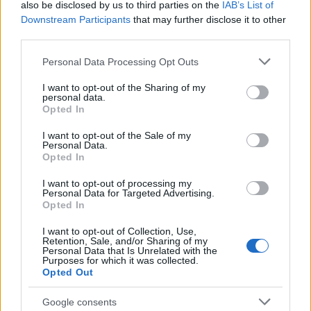
also be disclosed by us to third parties on the
IAB’s List of
Downstream Participants
that may further disclose it to other
third parties.
Please note that this website/app uses one or more Google
Personal Data Processing Opt Outs
services and may gather and store information including but
not limited to your visit or usage behaviour. You may click to
I want to opt-out of the Sharing of my
personal data.
grant or deny consent to Google and its third-party tags to
Opted In
use your data for below specified purposes in below Google
consent section.
I want to opt-out of the Sale of my
Personal Data.
Opted In
I want to opt-out of processing my
Personal Data for Targeted Advertising.
Opted In
I want to opt-out of Collection, Use,
19:56
27.12.19
Retention, Sale, and/or Sharing of my
Στα σαγόνια του καρχαρία… κυριολεκτικά!
Personal Data that Is Unrelated with the
Βρέθηκαν λείψανα άνδρα στο στομάχι του
Purposes for which it was collected.
Opted Out
Google consents