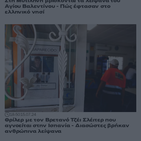
Στη Μυτιλήνη βρίσκονται τα λείψανα του
Αγίου Βαλεντίνου - Πώς έφτασαν στο
ελληνικό νησί
18:50
15.07.24
Θρίλερ με τον Βρετανό Τζέι Σλέιτερ που
αγνοείται στην Ισπανία - Διασώστες βρήκαν
ανθρώπινα λείψανα