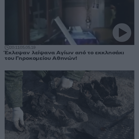
20:11
05.05.19
Έκλεψαν λείψανα Αγίων από το εκκλησάκι
του Γηροκομείου Αθηνών!