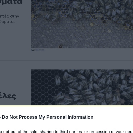
σματα
νητές στην
ύσματα.
έλες
 σπίτι
-
Do Not Process My Personal Information
 αγροτικές
to opt-out of the sale, sharing to third parties, or processing of your per
που