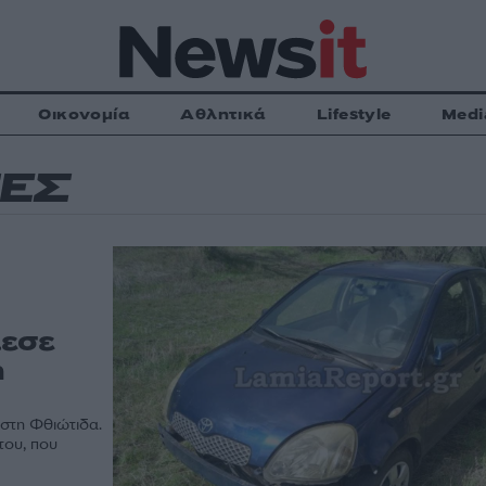
Οικονομία
Αθλητικά
Lifestyle
Medi
ΕΣ
λεσε
η
στη Φθιώτιδα.
του, που