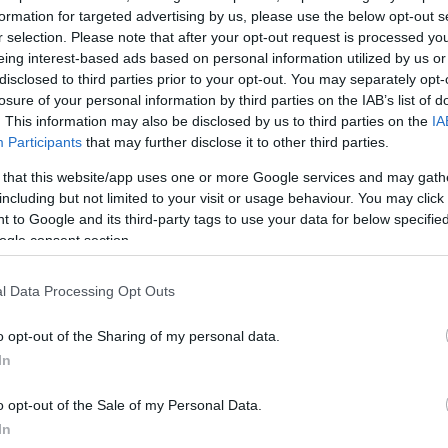
formation for targeted advertising by us, please use the below opt-out s
r selection. Please note that after your opt-out request is processed y
eing interest-based ads based on personal information utilized by us or
disclosed to third parties prior to your opt-out. You may separately opt-
losure of your personal information by third parties on the IAB’s list of
. This information may also be disclosed by us to third parties on the
IA
Participants
that may further disclose it to other third parties.
 that this website/app uses one or more Google services and may gath
including but not limited to your visit or usage behaviour. You may click 
 to Google and its third-party tags to use your data for below specifi
ι
ogle consent section.
ό σοκ
σε
l Data Processing Opt Outs
o opt-out of the Sharing of my personal data.
μέλισσες του
σοκ... Ένας
In
o opt-out of the Sale of my Personal Data.
In