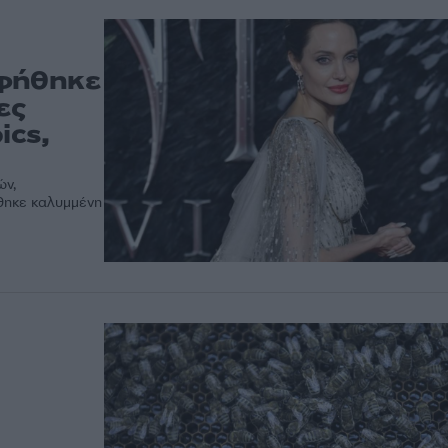
αφήθηκε
ες
ics,
ών,
ήθηκε καλυμμένη