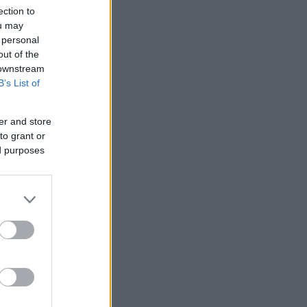
ection to
ou may
 personal
out of the
 downstream
B’s List of
er and store
to grant or
ed purposes