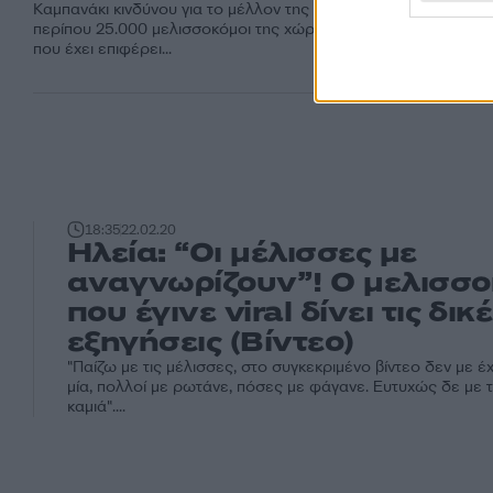
Καμπανάκι κινδύνου για το μέλλον της μελισσοκομίας κρούουν 
περίπου 25.000 μελισσοκόμοι της χώρας, λόγω των επιπτώσε
που έχει επιφέρει...
18:35
22.02.20
Ηλεία: “Οι μέλισσες με
αναγνωρίζουν”! Ο μελισσ
που έγινε viral δίνει τις δικ
εξηγήσεις (Βίντεο)
"Παίζω με τις μέλισσες, στο συγκεκριμένο βίντεο δεν με έ
μία, πολλοί με ρωτάνε, πόσες με φάγανε. Ευτυχώς δε με 
καμιά"....