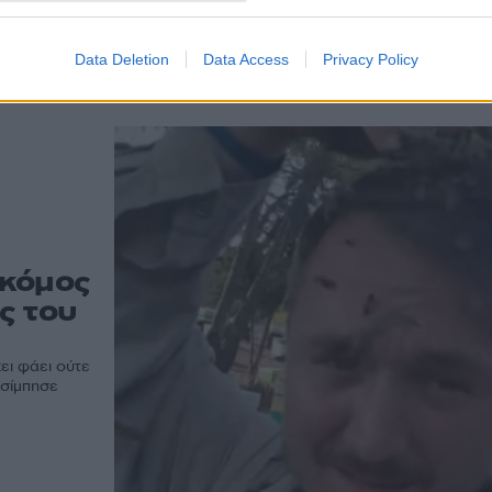
οι
ων
Data Deletion
Data Access
Privacy Policy
οκόμος
ές του
χει φάει ούτε
τσίμπησε