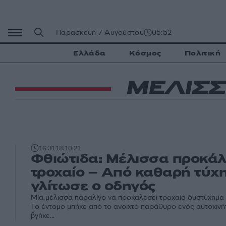
Μετάβαση
σε
περιεχόμενο
Παρασκευή 7 Αυγούστου
05:52
Ελλάδα
Κόσμος
Πολιτική
ΜΕΛΙΣΣ
16:31
18.10.21
Φθιώτιδα: Μέλισσα προκά
τροχαίο – Από καθαρή τύχ
γλίτωσε ο οδηγός
Μία μέλισσα παραλίγο να προκαλέσει τροχαίο δυστύχημα 
Το έντομο μπήκε από το ανοιχτό παράθυρο ενός αυτοκινή
βγήκε...