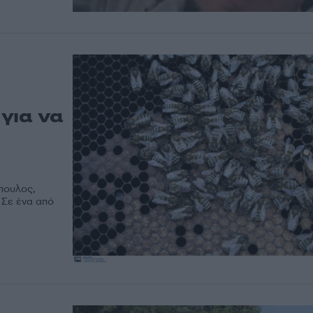
 για να
πουλος,
. Σε ένα από