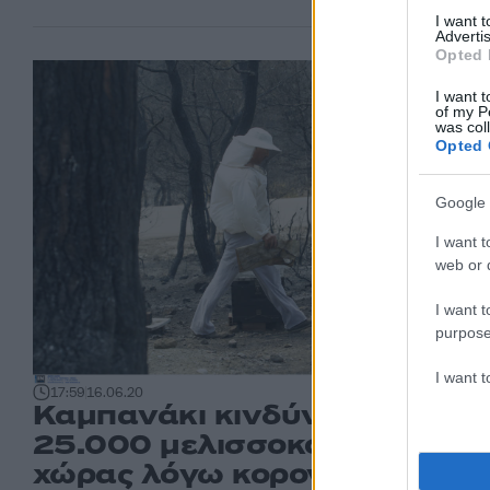
I want 
Advertis
Opted 
I want t
of my P
was col
Opted 
Google 
I want t
web or d
I want t
purpose
I want 
17:59
16.06.20
Καμπανάκι κινδύνου από
25.000 μελισσοκόμους της
χώρας λόγω κορονοϊού