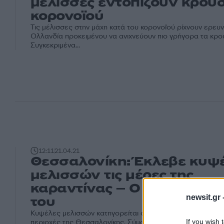
μέλισσες εντοπίζουν κρού
κορονοϊού
Τις μέλισσες στην μάχη κατά του κορονοϊού ρίχνουν ερευ
Ολλανδία προκειμένου να ανιχνεύουν πιο γρήγορα τα κρο
Συγκεκριμένα...
12:11
21.04.21
Θεσσαλονίκη: Έκλεβε κυψ
μελισσών τις μέρες της
καραντίνας – Ο έλεγχος στο
newsit.gr 
του
Κυψέλες μελισσών κατηγορείται ότι έκλεβε 68χρονος από
If you wish 
περιοχές της Θεσσαλονίκης. Σύμφωνα με τη δικογραφία 