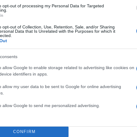
to opt-out of processing my Personal Data for Targeted
ing.
In
o opt-out of Collection, Use, Retention, Sale, and/or Sharing
ersonal Data that Is Unrelated with the Purposes for which it
lected.
Out
consents
o allow Google to enable storage related to advertising like cookies on
evice identifiers in apps.
o allow my user data to be sent to Google for online advertising
s.
23:15
26.05.20
“Κάνε μόνος σου” ένα
to allow Google to send me personalized advertising.
καταφύγιο μελισσών
Την προηγούμενη εβδομάδα, για την ακρίβεια στις 2
κόσμος γιόρτασε την Παγκόσμια Ημέρα Μελισσών. 
επετείου, είναι γνωστό...
CONFIRM