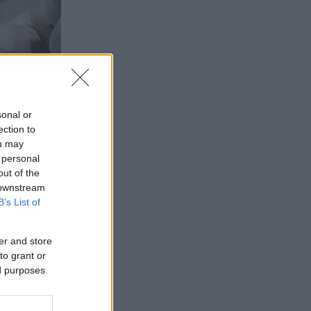
sonal or
ection to
ou may
 personal
out of the
 downstream
B’s List of
er and store
to grant or
ed purposes