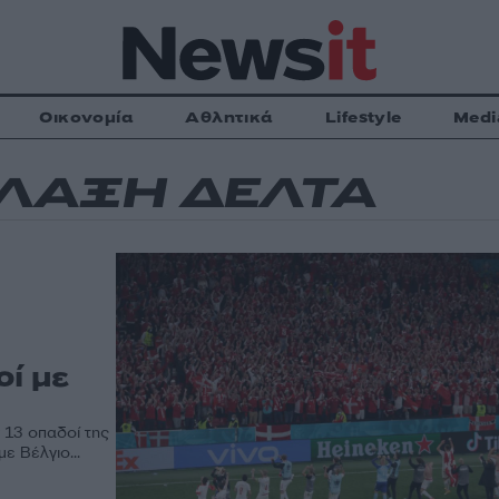
Οικονομία
Αθλητικά
Lifestyle
Medi
ΛΑΞΗ ΔΕΛΤΑ
οί με
 13 οπαδοί της
ε Βέλγιο...