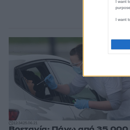
I want t
purpose
I want 
12:34
25.06.21
Βρετανία: Πάνω από 35.000