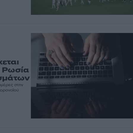
εται
η Ρωσία
υσμάτων
ημέρες στην
κορονοϊού