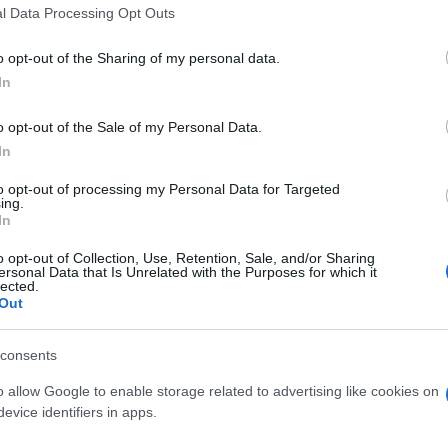
l Data Processing Opt Outs
ι στις
o opt-out of the Sharing of my personal data.
In
o opt-out of the Sale of my Personal Data.
In
to opt-out of processing my Personal Data for Targeted
ing.
In
o opt-out of Collection, Use, Retention, Sale, and/or Sharing
ersonal Data that Is Unrelated with the Purposes for which it
lected.
αι
Out
ο –
consents
o allow Google to enable storage related to advertising like cookies on
μετάλλαξη Δέλτα
evice identifiers in apps.
αναφέρουν...