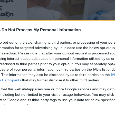
περτ
ς
λαξη
 Δέλτα του
-
Do Not Process My Personal Information
πικεφαλής του
to opt-out of the sale, sharing to third parties, or processing of your per
formation for targeted advertising by us, please use the below opt-out s
r selection. Please note that after your opt-out request is processed y
eing interest-based ads based on personal information utilized by us or
disclosed to third parties prior to your opt-out. You may separately opt-
losure of your personal information by third parties on the IAB’s list of
. This information may also be disclosed by us to third parties on the
IA
Participants
that may further disclose it to other third parties.
 that this website/app uses one or more Google services and may gath
including but not limited to your visit or usage behaviour. You may click 
 to Google and its third-party tags to use your data for below specifi
ogle consent section.
ία έκθεσή του