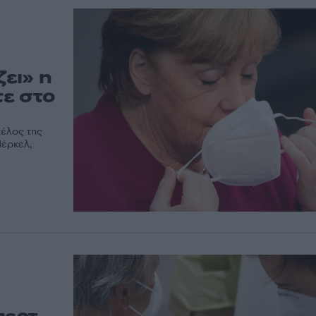
ει» η
ε στο
τέλος της
Μέρκελ,