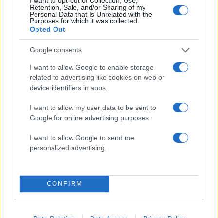
I want to opt-out of Collection, Use,
Retention, Sale, and/or Sharing of my
12:58
03.12.20
Personal Data that Is Unrelated with the
Ο Αδόλφος Χίτλερ μόλις… εξελέγη στη
Purposes for which it was collected.
Ναμίμπια! (pics)
Opted Out
Google consents
I want to allow Google to enable storage
related to advertising like cookies on web or
device identifiers in apps.
I want to allow my user data to be sent to
20:20
23.06.19
Google for online advertising purposes.
17:59
15.06.19
“Λύτρωση” για το
Ναμίμπια: Πουλάνε
Μαρόκο στο 89′ με
άγρια ζώα για να τα
αυτογκόλ! video
I want to allow Google to send me
σώσουν από την
personalized advertising.
ξηρασία!
CONFIRM
ΔΙΑΦΗΜΙΣΗ