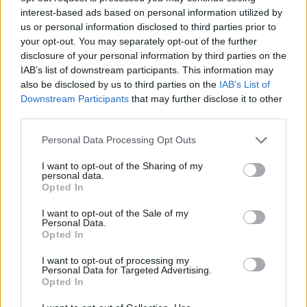
interest-based ads based on personal information utilized by
us or personal information disclosed to third parties prior to
your opt-out. You may separately opt-out of the further
disclosure of your personal information by third parties on the
IAB’s list of downstream participants. This information may
also be disclosed by us to third parties on the
IAB’s List of
09:31
28.05.21
Η Γερμανία αναγνώρισε τη γενοκτονία που
Downstream Participants
that may further disclose it to other
διέπραξε στη Ναμίμπια
third parties.
Please note that this website/app uses one or more Google
Personal Data Processing Opt Outs
services and may gather and store information including but
not limited to your visit or usage behaviour. You may click to
I want to opt-out of the Sharing of my
personal data.
grant or deny consent to Google and its third-party tags to
Opted In
use your data for below specified purposes in below Google
consent section.
I want to opt-out of the Sale of my
Personal Data.
Opted In
I want to opt-out of processing my
Personal Data for Targeted Advertising.
Opted In