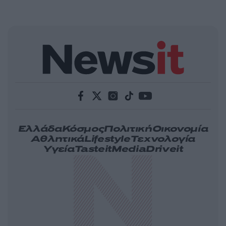
Ελλάδα
Κόσμος
Πολιτική
Οικονομία
Αθλητικά
Lifestyle
Τεχνολογία
Υγεία
Tasteit
Media
Driveit