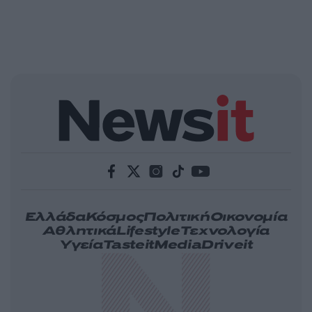
Ελλάδα
Κόσμος
Πολιτική
Οικονομία
Αθλητικά
Lifestyle
Τεχνολογία
Υγεία
Tasteit
Media
Driveit