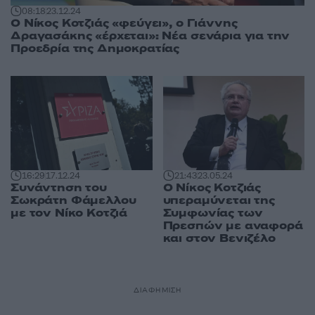
08:18
23.12.24
Ο Νίκος Κοτζιάς «φεύγει», ο Γιάννης
Δραγασάκης «έρχεται»: Νέα σενάρια για την
Προεδρία της Δημοκρατίας
21:43
23.05.24
16:29
17.12.24
Ο Νίκος Κοτζιάς
Συνάντηση του
υπεραμύνεται της
Σωκράτη Φάμελλου
Συμφωνίας των
με τον Νίκο Κοτζιά
Πρεσπών με αναφορά
και στον Βενιζέλο
ΔΙΑΦΗΜΙΣΗ