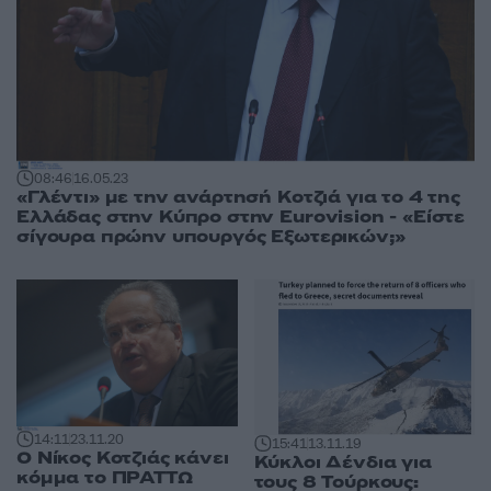
08:46
16.05.23
«Γλέντι» με την ανάρτησή Κοτζιά για το 4 της
Ελλάδας στην Κύπρο στην Eurovision - «Είστε
σίγουρα πρώην υπουργός Εξωτερικών;»
14:11
23.11.20
15:41
13.11.19
Ο Νίκος Κοτζιάς κάνει
Κύκλοι Δένδια για
κόμμα το ΠΡΑΤΤΩ
τους 8 Τούρκους: