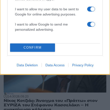
18:31
24.11.23
Κασσελάκης σε Κοτζιά: Είμαι ανοικτός στο
I want to allow my user data to be sent to
διάλογο και τη συνεργασία των προοδευτικών
δυνάμεων
Google for online advertising purposes.
I want to allow Google to send me
personalized advertising.
CONFIRM
Data Deletion
Data Access
Privacy Policy
14:30
28.09.23
Νίκος Κοτζιάς: Άνοιγμα του «Πράττω» στον
ΣΥΡΙΖΑ του Στέφανου Κασσελάκη – Η
ανακοίνωση κάλεσμα