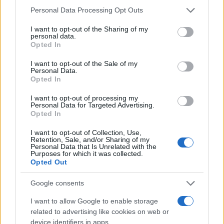
Please note that this website/app uses one or more Google
Personal Data Processing Opt Outs
services and may gather and store information including but
not limited to your visit or usage behaviour. You may click to
I want to opt-out of the Sharing of my
personal data.
grant or deny consent to Google and its third-party tags to
Opted In
18:22
27.11.23
use your data for below specified purposes in below Google
Κασσελάκης και Κοτζιάς έφαγαν σε
consent section.
ψαροταβέρνα στην Καστέλλα
I want to opt-out of the Sale of my
Personal Data.
Opted In
I want to opt-out of processing my
Personal Data for Targeted Advertising.
Opted In
I want to opt-out of Collection, Use,
Retention, Sale, and/or Sharing of my
Personal Data that Is Unrelated with the
Purposes for which it was collected.
Opted Out
Google consents
I want to allow Google to enable storage
related to advertising like cookies on web or
device identifiers in apps.