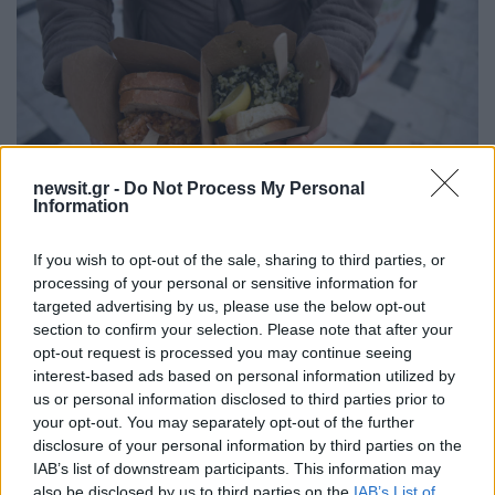
newsit.gr -
Do Not Process My Personal
Information
22:51
29.02.20
If you wish to opt-out of the sale, sharing to third parties, or
Διαλειμματική νηστεία: Μειώνει το κοιλιακό
processing of your personal or sensitive information for
λίπος όταν το βραδινό είναι μέχρι τις έξι
targeted advertising by us, please use the below opt-out
section to confirm your selection. Please note that after your
opt-out request is processed you may continue seeing
interest-based ads based on personal information utilized by
us or personal information disclosed to third parties prior to
your opt-out. You may separately opt-out of the further
disclosure of your personal information by third parties on the
IAB’s list of downstream participants. This information may
also be disclosed by us to third parties on the
IAB’s List of