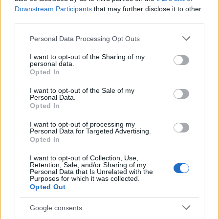
Downstream Participants
that may further disclose it to other
third parties.
Please note that this website/app uses one or more Google
Personal Data Processing Opt Outs
08:36
10.03.19
services and may gather and store information including but
Καρναβάλι: “Κάηκε” η Πάτρα από 40.000 και
not limited to your visit or usage behaviour. You may click to
I want to opt-out of the Sharing of my
πλέον καρναβαλιστές! [pics, video]
personal data.
grant or deny consent to Google and its third-party tags to
Opted In
use your data for below specified purposes in below Google
consent section.
I want to opt-out of the Sale of my
Personal Data.
Opted In
I want to opt-out of processing my
Personal Data for Targeted Advertising.
Opted In
I want to opt-out of Collection, Use,
Retention, Sale, and/or Sharing of my
Personal Data that Is Unrelated with the
Purposes for which it was collected.
Opted Out
Google consents