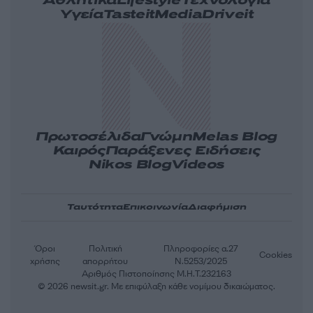
Αθλητικά
Lifestyle
Τεχνολογία
Υγεία
Tasteit
Media
Driveit
Πρωτοσέλιδα
Γνώμη
Melas Blog
Καιρός
Παράξενες Ειδήσεις
Nikos Blog
Videos
Ταυτότητα
Επικοινωνία
Διαφήμιση
Όροι
Πολιτική
Πληροφορίες α.27
Cookies
χρήσης
απορρήτου
Ν.5253/2025
Αριθμός Πιστοποίησης Μ.Η.Τ.232163
© 2026 newsit.gr. Με επιφύλαξη κάθε νομίμου δικαιώματος.