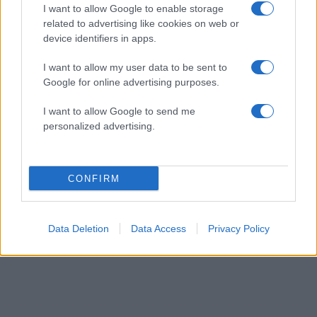
14:24
02.04.18
I want to allow Google to enable storage
Γιατί παχαίνουμε κατά τη νηστεία και τι πρέπει
related to advertising like cookies on web or
να προσέξουμε
device identifiers in apps.
I want to allow my user data to be sent to
Google for online advertising purposes.
I want to allow Google to send me
personalized advertising.
11:52
26.06.17
Bild: Πόσο άρρωστος
CONFIRM
είναι ο Ερντογάν;
Data Deletion
Data Access
Privacy Policy
ΔΙΑΦΗΜΙΣΗ