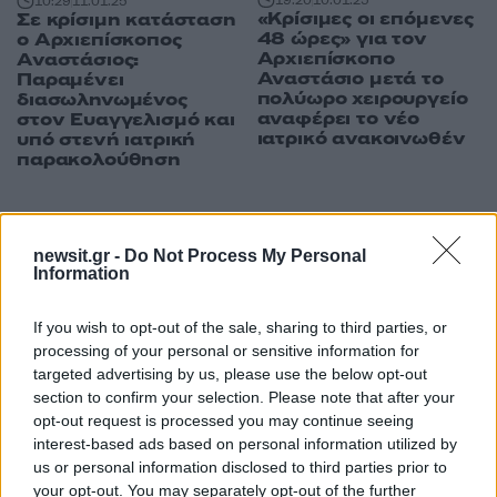
19:20
10.01.25
10:29
11.01.25
«Κρίσιμες οι επόμενες
Σε κρίσιμη κατάσταση
48 ώρες» για τον
ο Αρχιεπίσκοπος
Αρχιεπίσκοπο
Αναστάσιος:
Αναστάσιο μετά το
Παραμένει
πολύωρο χειρουργείο
διασωληνωμένος
αναφέρει το νέο
στον Ευαγγελισμό και
ιατρικό ανακοινωθέν
υπό στενή ιατρική
παρακολούθηση
ΔΙΑΦΗΜΙΣΗ
newsit.gr -
Do Not Process My Personal
Information
If you wish to opt-out of the sale, sharing to third parties, or
processing of your personal or sensitive information for
targeted advertising by us, please use the below opt-out
section to confirm your selection. Please note that after your
opt-out request is processed you may continue seeing
interest-based ads based on personal information utilized by
us or personal information disclosed to third parties prior to
your opt-out. You may separately opt-out of the further