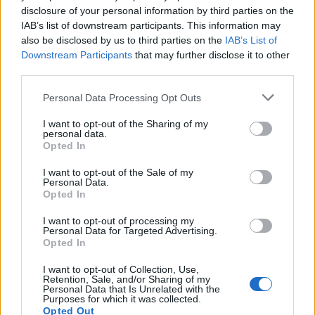
disclosure of your personal information by third parties on the
IAB’s list of downstream participants. This information may
also be disclosed by us to third parties on the
IAB’s List of
Downstream Participants
that may further disclose it to other
third parties.
Please note that this website/app uses one or more Google
Personal Data Processing Opt Outs
services and may gather and store information including but
not limited to your visit or usage behaviour. You may click to
I want to opt-out of the Sharing of my
personal data.
grant or deny consent to Google and its third-party tags to
Opted In
use your data for below specified purposes in below Google
consent section.
I want to opt-out of the Sale of my
Personal Data.
Opted In
I want to opt-out of processing my
Personal Data for Targeted Advertising.
Opted In
18:24
10.01.25
Αρχιεπίσκοπος Αναστάσιος: Ολοκληρώθηκε το
I want to opt-out of Collection, Use,
πολύωρο χειρουργείο και μεταφέρεται στη
Retention, Sale, and/or Sharing of my
ΜΕΘ
Personal Data that Is Unrelated with the
Purposes for which it was collected.
Opted Out