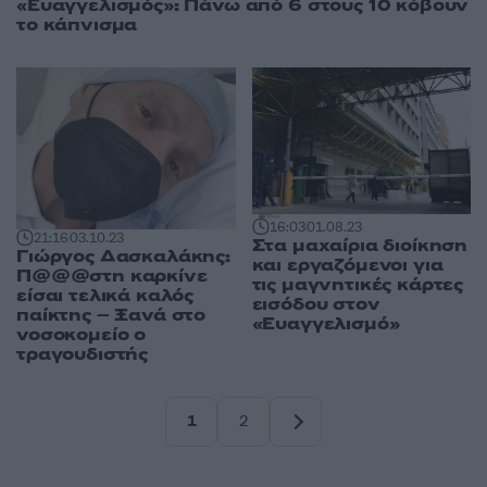
«Ευαγγελισμός»: Πάνω από 6 στους 10 κόβουν
το κάπνισμα
16:03
01.08.23
21:16
03.10.23
Στα μαχαίρια διοίκηση
Γιώργος Δασκαλάκης:
και εργαζόμενοι για
Π@@@στη καρκίνε
τις μαγνητικές κάρτες
είσαι τελικά καλός
εισόδου στον
παίκτης – Ξανά στο
«Ευαγγελισμό»
νοσοκομείο ο
τραγουδιστής
1
2
Σελίδα
Σελίδα