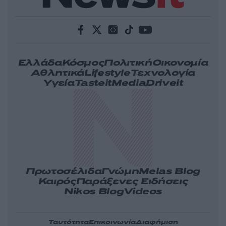
Ελλάδα
Κόσμος
Πολιτική
Οικονομία
Αθλητικά
Lifestyle
Τεχνολογία
Υγεία
Tasteit
Media
Driveit
Πρωτοσέλιδα
Γνώμη
Melas Blog
Καιρός
Παράξενες Ειδήσεις
Nikos Blog
Videos
Ταυτότητα
Επικοινωνία
Διαφήμιση