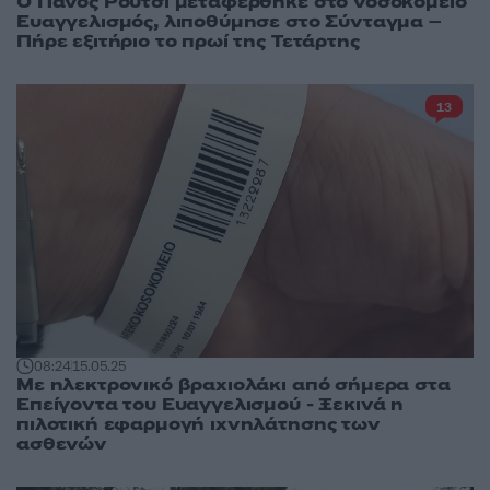
Ο Πάνος Ρούτσι μεταφέρθηκε στο νοσοκομείο
Ευαγγελισμός, λιποθύμησε στο Σύνταγμα –
Πήρε εξιτήριο το πρωί της Τετάρτης
13
08:24
15.05.25
Με ηλεκτρονικό βραχιολάκι από σήμερα στα
Επείγοντα του Ευαγγελισμού - Ξεκινά η
πιλοτική εφαρμογή ιχνηλάτησης των
ασθενών