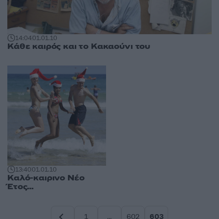
14:04
01.01.10
Κάθε καιρός και το Κακαούνι του
13:40
01.01.10
Καλό-καιρινο Νέο
Έτος…
1
…
602
603