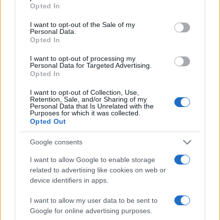
grant or deny consent to Google and its third-party tags to
Opted In
use your data for below specified purposes in below Google
consent section.
I want to opt-out of the Sale of my
Personal Data.
Opted In
22:50
04.01.10
Καβάλα: 4 άτομα συνελήφθησαν για εμπόριο
I want to opt-out of processing my
Personal Data for Targeted Advertising.
ναρκωτικών
Opted In
I want to opt-out of Collection, Use,
Retention, Sale, and/or Sharing of my
Personal Data that Is Unrelated with the
Purposes for which it was collected.
Opted Out
Google consents
I want to allow Google to enable storage
related to advertising like cookies on web or
device identifiers in apps.
I want to allow my user data to be sent to
Google for online advertising purposes.