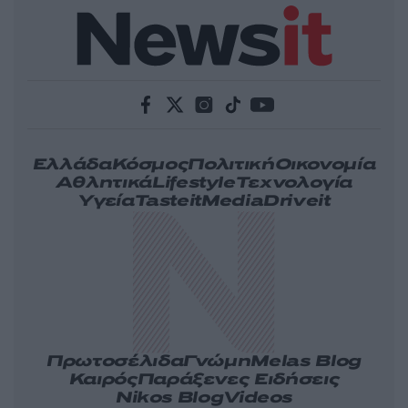
Ελλάδα
Κόσμος
Πολιτική
Οικονομία
Αθλητικά
Lifestyle
Τεχνολογία
Υγεία
Tasteit
Media
Driveit
Πρωτοσέλιδα
Γνώμη
Melas Blog
Καιρός
Παράξενες Ειδήσεις
Nikos Blog
Videos