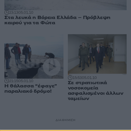
23:13
05.01.10
Στα λευκά η Βόρεια Ελλάδα – Πρόβλεψη
καιρού για τα Φώτα
15:53
05.01.10
21:15
05.01.10
Σε στρατιωτικά
Η θάλασσα “έφαγε”
νοσοκομεία
παραλιακό δρόμο!
ασφαλισμένοι άλλων
ταμείων
ΔΙΑΦΗΜΙΣΗ