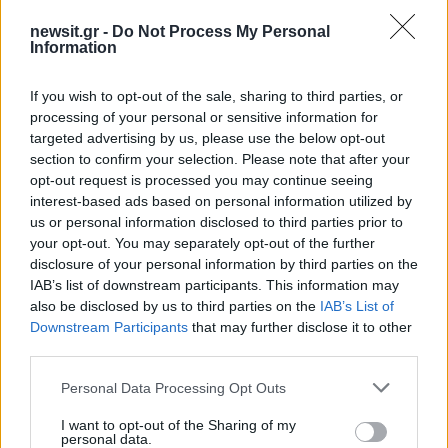
newsit.gr -
Do Not Process My Personal
Information
12:24
03.06.21
If you wish to opt-out of the sale, sharing to third parties, or
Survivor – Πάνος Καλίδης: H απίστευτη
processing of your personal or sensitive information for
ανάρτηση μετά την αποχώρηση του
Τριαντάφυλλου
targeted advertising by us, please use the below opt-out
section to confirm your selection. Please note that after your
opt-out request is processed you may continue seeing
interest-based ads based on personal information utilized by
us or personal information disclosed to third parties prior to
your opt-out. You may separately opt-out of the further
disclosure of your personal information by third parties on the
IAB’s list of downstream participants. This information may
also be disclosed by us to third parties on the
IAB’s List of
Downstream Participants
that may further disclose it to other
third parties.
Please note that this website/app uses one or more Google
Personal Data Processing Opt Outs
services and may gather and store information including but
16:00
20.04.21
not limited to your visit or usage behaviour. You may click to
I want to opt-out of the Sharing of my
Πάνος Καλίδης: Αυτός ήταν ο λόγος που
personal data.
grant or deny consent to Google and its third-party tags to