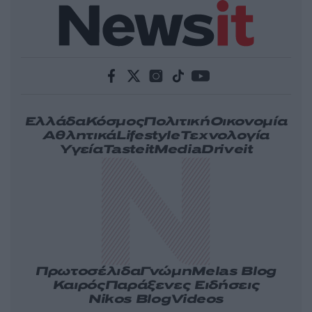
Ελλάδα
Κόσμος
Πολιτική
Οικονομία
Αθλητικά
Lifestyle
Τεχνολογία
Υγεία
Tasteit
Media
Driveit
Πρωτοσέλιδα
Γνώμη
Melas Blog
Καιρός
Παράξενες Ειδήσεις
Nikos Blog
Videos