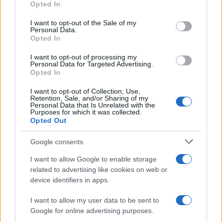
αποχώρησε οικειοθελώς από το Survivor
Opted In
use your data for below specified purposes in below Google
consent section.
I want to opt-out of the Sale of my
Personal Data.
Opted In
I want to opt-out of processing my
Personal Data for Targeted Advertising.
Opted In
I want to opt-out of Collection, Use,
18:43
12.04.21
15:34
09.04.21
Retention, Sale, and/or Sharing of my
Πάνος Καλίδης: “Αυτή
Πάνος Καλίδης για
Personal Data that Is Unrelated with the
την εικόνα έβλεπα
Λιβάνη και
Purposes for which it was collected.
στο Survivor, αυτή
Μαριαλένα – «Το είπα
Opted Out
την εικόνα μετέφερα
για να τον πειράξω»
στον Γιώργο Λιβάνη”
Google consents
I want to allow Google to enable storage
related to advertising like cookies on web or
ΔΙΑΦΗΜΙΣΗ
device identifiers in apps.
I want to allow my user data to be sent to
Google for online advertising purposes.