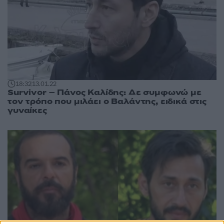
18:32
13.01.22
Survivor – Πάνος Καλίδης: Δε συμφωνώ με
τον τρόπο που μιλάει ο Βαλάντης, ειδικά στις
γυναίκες