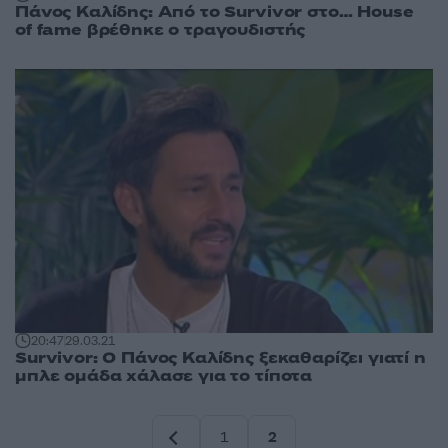
Πάνος Καλίδης: Από το Survivor στο… House
of fame βρέθηκε ο τραγουδιστής
20:47
29.03.21
Survivor: Ο Πάνος Καλίδης ξεκαθαρίζει γιατί η
μπλε ομάδα χάλασε για το τίποτα
1
2