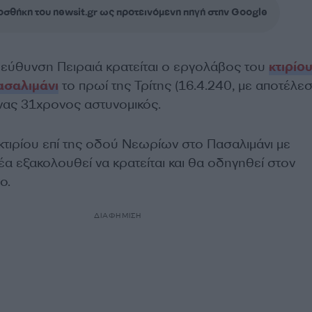
σθήκη του newsit.gr ως προτεινόμενη πηγή στην Google
ιεύθυνση Πειραιά κρατείται ο εργολάβος του
κτιρίο
ασαλιμάνι
το πρωί της Τρίτης (16.4.240, με αποτέλε
ένας 31χρονος αστυνομικός.
κτιρίου επί της οδού Νεωρίων στο Πασαλιμάνι με
α εξακολουθεί να κρατείται και θα οδηγηθεί στον
ο.
ΔΙΑΦΗΜΙΣΗ