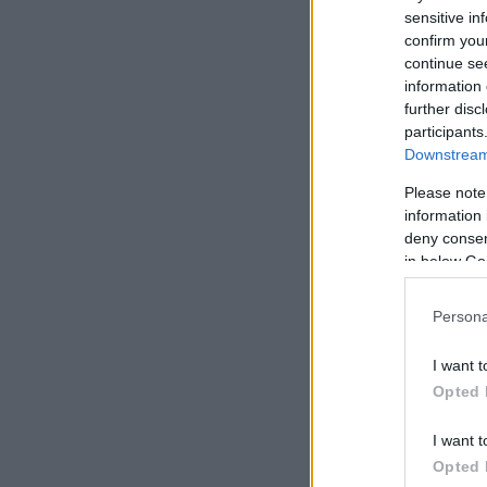
sensitive in
confirm you
continue se
information 
further disc
participants
Downstream 
Please note
information 
deny consent
in below Go
Persona
I want t
Opted 
I want t
Opted 