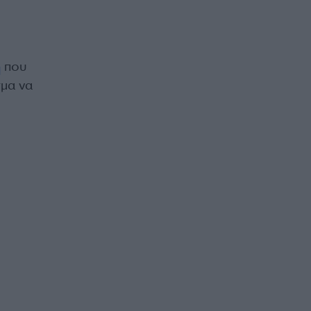
υ
που
σμα να