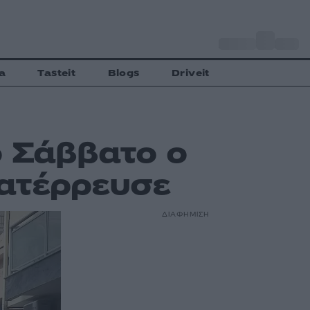
o
Αθήνα
27
C
a
Tasteit
Blogs
Driveit
ο Σάββατο ο
κατέρρευσε
ΔΙΑΦΗΜΙΣΗ