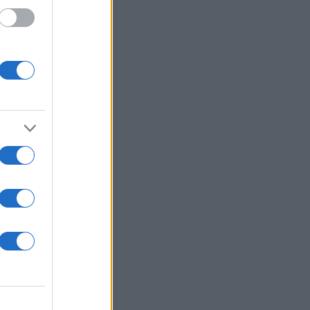
ος
τι
ίχο