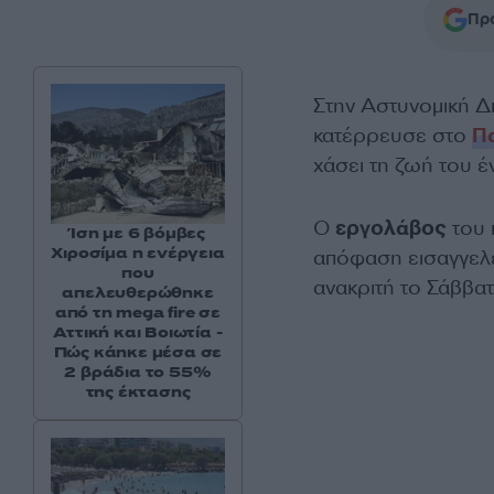
Προ
Στην Αστυνομική Δ
κατέρρευσε στο
Π
χάσει τη ζωή του 
Ο
εργολάβος
του 
Ίση με 6 βόμβες
Χιροσίμα η ενέργεια
απόφαση εισαγγελέ
που
ανακριτή το Σάββατ
απελευθερώθηκε
από τη mega fire σε
Αττική και Βοιωτία -
Πώς κάηκε μέσα σε
2 βράδια το 55%
της έκτασης