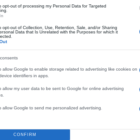
to opt-out of processing my Personal Data for Targeted
ing.
In
o opt-out of Collection, Use, Retention, Sale, and/or Sharing
ersonal Data that Is Unrelated with the Purposes for which it
lected.
Out
consents
o allow Google to enable storage related to advertising like cookies on
ης τραγωδίας
evice identifiers in apps.
o allow my user data to be sent to Google for online advertising
η του κτιρίου στο Πασαλιμάνι σκοτώθηκε ο 31χρον
s.
ραυματίστηκαν ακόμη τρία άτομα, τα οποία ευτυχώς
to allow Google to send me personalized advertising.
 κινδύνου και αναμένονται οι καταθέσεις τους για το 
ι οδηγηθήκαμε στο τραγικό δυστύχημα.
CONFIRM
ορίες, οι εργάτες επιχείρησαν να ρίξουν κάποιο το