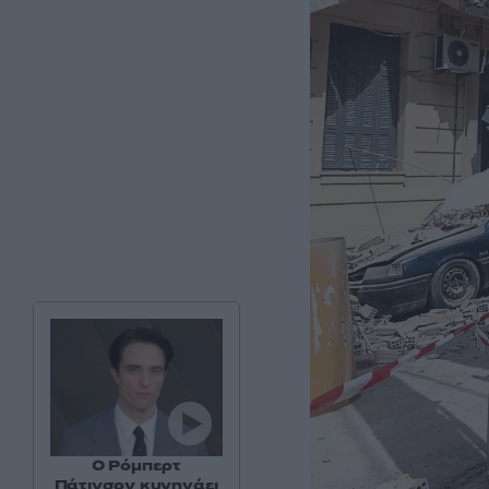
Ο Ρόμπερτ
Πάτινσον κυνηγάει