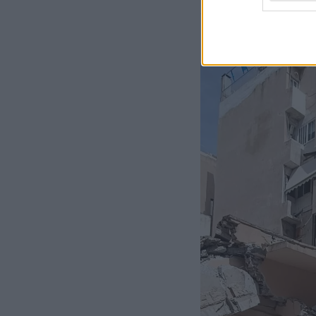
στο κτίριο και να 
καταρρεύσει ένα ο