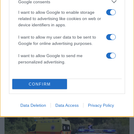
Google consents
I want to allow Google to enable storage
related to advertising like cookies on web or
device identifiers in apps.
I want to allow my user data to be sent to
Google for online advertising purposes.
I want to allow Google to send me
15:29
14.06.24
personalized advertising.
Φωτιά στο Ελευθεροχώρι Πέλλας – Μήνυμα
του 112 στους κατοίκους «παραμείνετε σε
ετοιμότητα»
CONFIRM
Data Deletion
Data Access
Privacy Policy