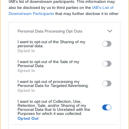
IAB’s list of downstream participants. This information may
also be disclosed by us to third parties on the
IAB’s List of
Downstream Participants
that may further disclose it to other
third parties.
Please note that this website/app uses one or more Google
Personal Data Processing Opt Outs
services and may gather and store information including but
not limited to your visit or usage behaviour. You may click to
I want to opt-out of the Sharing of my
personal data.
grant or deny consent to Google and its third-party tags to
Opted In
use your data for below specified purposes in below Google
consent section.
I want to opt-out of the Sale of my
Personal Data.
Opted In
20:49
16.06.24
Ρίγη συγκίνησης για τον ήρωα της ΕΛΔΥΚ
I want to opt-out of processing my
Personal Data for Targeted Advertising.
Κωνσταντίνο Τσιτιρίδη – «Επέστρεψε» στη
Opted In
γενέτειρά του στην Πέλλα
I want to opt-out of Collection, Use,
Retention, Sale, and/or Sharing of my
Personal Data that Is Unrelated with the
Purposes for which it was collected.
Opted Out