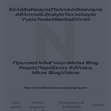
Ελλάδα
Κόσμος
Πολιτική
Οικονομία
Αθλητικά
Lifestyle
Τεχνολογία
Υγεία
Tasteit
Media
Driveit
Πρωτοσέλιδα
Γνώμη
Melas Blog
Καιρός
Παράξενες Ειδήσεις
Nikos Blog
Videos
Ταυτότητα
Επικοινωνία
Διαφήμιση
Όροι
Πολιτική
Πληροφορίες α.27
Cookies
χρήσης
απορρήτου
Ν.5253/2025