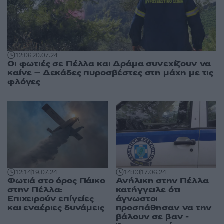
12:06
20.07.24
Οι φωτιές σε Πέλλα και Δράμα συνεχίζουν να
καίνε – Δεκάδες πυροσβέστες στη μάχη με τις
φλόγες
14:03
17.06.24
12:14
19.07.24
Ανήλικη στην Πέλλα
Φωτιά στο όρος Πάικο
κατήγγειλε ότι
στην Πέλλα:
άγνωστοι
Επιχειρούν επίγείες
προσπάθησαν να την
και εναέριες δυνάμεις
βάλουν σε βαν -