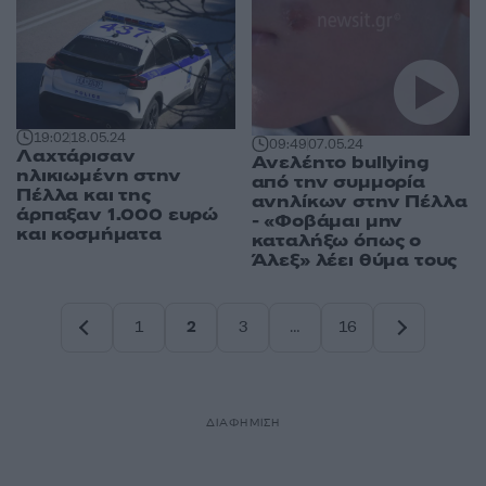
19:02
18.05.24
09:49
07.05.24
Λαχτάρισαν
Ανελέητο bullying
ηλικιωμένη στην
από την συμμορία
Πέλλα και της
ανηλίκων στην Πέλλα
άρπαξαν 1.000 ευρώ
- «Φοβάμαι μην
και κοσμήματα
καταλήξω όπως ο
Άλεξ» λέει θύμα τους
1
2
3
…
16
Σελίδα
Σελίδα
Σελίδα
Σελίδα
ΔΙΑΦΗΜΙΣΗ