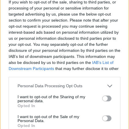
υπαλλήλους παρανομούν
If you wish to opt-out of the sale, sharing to third parties, or
processing of your personal or sensitive information for
targeted advertising by us, please use the below opt-out
section to confirm your selection. Please note that after your
opt-out request is processed you may continue seeing
interest-based ads based on personal information utilized by
us or personal information disclosed to third parties prior to
your opt-out. You may separately opt-out of the further
disclosure of your personal information by third parties on the
IAB’s list of downstream participants. This information may
also be disclosed by us to third parties on the
IAB’s List of
Downstream Participants
that may further disclose it to other
third parties.
Please note that this website/app uses one or more Google
Personal Data Processing Opt Outs
15:13
28.06.21
services and may gather and store information including but
Κρήτη: 22 συλλήψεις για πλαστά
not limited to your visit or usage behaviour. You may click to
I want to opt-out of the Sharing of my
πιστοποιητικά στο αεροδρόμιο Ηρακλείου
personal data.
grant or deny consent to Google and its third-party tags to
Opted In
use your data for below specified purposes in below Google
consent section.
I want to opt-out of the Sale of my
Personal Data.
Opted In