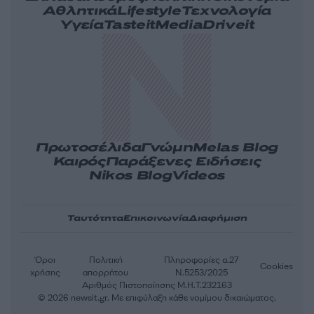
Αθλητικά
Lifestyle
Τεχνολογία
Υγεία
Tasteit
Media
Driveit
Πρωτοσέλιδα
Γνώμη
Melas Blog
Καιρός
Παράξενες Ειδήσεις
Nikos Blog
Videos
Ταυτότητα
Επικοινωνία
Διαφήμιση
Όροι
Πολιτική
Πληροφορίες α.27
Cookies
χρήσης
απορρήτου
Ν.5253/2025
Αριθμός Πιστοποίησης Μ.Η.Τ.232163
© 2026 newsit.gr. Με επιφύλαξη κάθε νομίμου δικαιώματος.