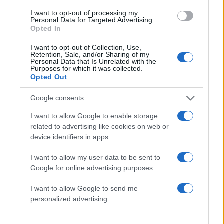
I want to opt-out of processing my
Personal Data for Targeted Advertising.
Opted In
I want to opt-out of Collection, Use,
Retention, Sale, and/or Sharing of my
Personal Data that Is Unrelated with the
Purposes for which it was collected.
Opted Out
Google consents
20:48
17.01.20
I want to allow Google to enable storage
Παντρεύονταν με... νεκρούς και "σήκωναν"
related to advertising like cookies on web or
μεταμφιεσμένοι εκατοντάδες χιλιάδες ευρώ
device identifiers in apps.
από τράπεζες!
I want to allow my user data to be sent to
Google for online advertising purposes.
ΔΙΑΦΗΜΙΣΗ
I want to allow Google to send me
personalized advertising.