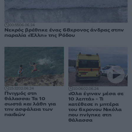
00:55
06.06.24
Νεκρός βρέθηκε ένας 68χρονος άνδρας στην
παραλία «Έλλη» της Ρόδου
15:32
02.06.24
10:06
02.06.24
Πνιγμός στη
«Όλα έγιναν μέσα σε
θάλασσα: Τα 10
10 λεπτά» - Τι
σωστά και λάθη για
κατέθεσε η μητέρα
την ασφάλεια των
του 6χρονου Νικόλα
παιδιών
που πνίγηκε στη
θάλασσα