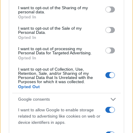
services and may gather and store information including but
not limited to your visit or usage behaviour. You may click to
I want to opt-out of the Sharing of my
personal data.
grant or deny consent to Google and its third-party tags to
Opted In
use your data for below specified purposes in below Google
consent section.
I want to opt-out of the Sale of my
Personal Data.
Opted In
I want to opt-out of processing my
Personal Data for Targeted Advertising.
Opted In
15:53
01.06.24
Θρήνος για τον μικρό Νικόλα που «έσβησε» σε
I want to opt-out of Collection, Use,
παραλία της Κρήτης
Retention, Sale, and/or Sharing of my
Personal Data that Is Unrelated with the
Purposes for which it was collected.
Opted Out
Google consents
I want to allow Google to enable storage
related to advertising like cookies on web or
device identifiers in apps.