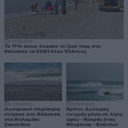
17:02
11.05.22
Το 71% όσων έχασαν τη ζωή τους στη
θάλασσα το 2021 ήταν Έλληνες
17:10
16.09.21
21:26
15.09.21
Αυστριακή τουρίστρια
Κρήτη: Δεύτερος
πνίγηκε στη θάλασσα
πνιγμός μέσα σε λίγες
στο Καλαμάκι
ώρες - Νεκρός ένας
Ζακύνθου
80χρονος - Επέπλεε