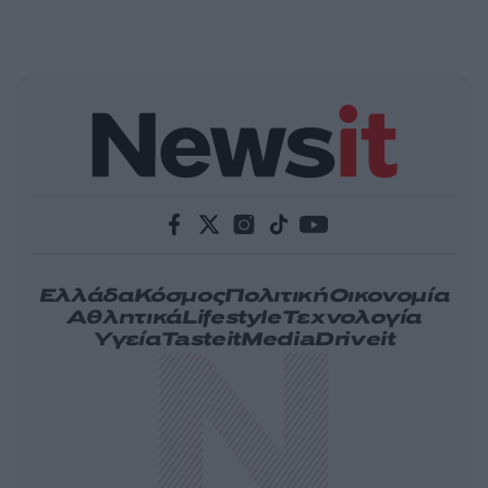
Ελλάδα
Κόσμος
Πολιτική
Οικονομία
Αθλητικά
Lifestyle
Τεχνολογία
Υγεία
Tasteit
Media
Driveit