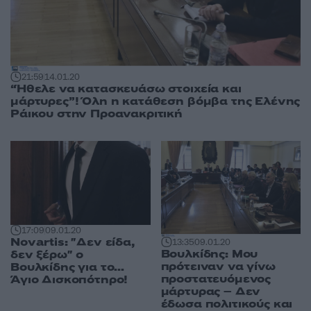
21:59
14.01.20
“Ήθελε να κατασκευάσω στοιχεία και
μάρτυρες”! Όλη η κατάθεση βόμβα της Ελένης
Ράικου στην Προανακριτική
17:09
09.01.20
Novartis: "Δεν είδα,
13:35
09.01.20
Βουλκίδης: Μου
δεν ξέρω" ο
πρότειναν να γίνω
Βουλκίδης για το...
προστατευόμενος
Άγιο Δισκοπότηρο!
μάρτυρας – Δεν
έδωσα πολιτικούς και