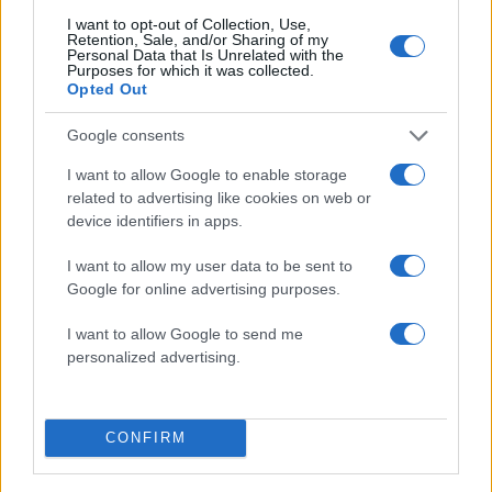
I want to opt-out of Collection, Use,
Retention, Sale, and/or Sharing of my
Personal Data that Is Unrelated with the
Purposes for which it was collected.
Opted Out
Google consents
I want to allow Google to enable storage
related to advertising like cookies on web or
device identifiers in apps.
I want to allow my user data to be sent to
Google for online advertising purposes.
17:28
11.02.20
I want to allow Google to send me
Προανακριτική novartis: Θα κληθούν να
personalized advertising.
καταθέσουν Πολάκης, Τζανακόπουλος και δυο
προστατευόμενοι μάρτυρες
CONFIRM