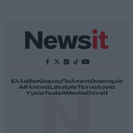
Ελλάδα
Κόσμος
Πολιτική
Οικονομία
Αθλητικά
Lifestyle
Τεχνολογία
Υγεία
Tasteit
Media
Driveit