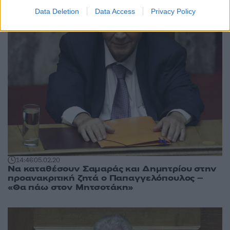
Data Deletion
Data Access
Privacy Policy
14:46
05.02.20
Να καταθέσουν Σαμαράς και Δημητρίου στην
προανακριτική ζητά ο Παπαγγελόπουλος –
«Θα πάω στον Μητσοτάκη»