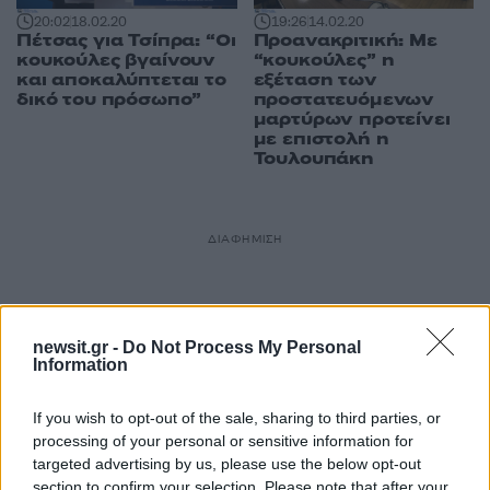
20:02
18.02.20
19:26
14.02.20
Πέτσας για Τσίπρα: “Οι
Προανακριτική: Με
κουκούλες βγαίνουν
“κουκούλες” η
και αποκαλύπτεται το
εξέταση των
δικό του πρόσωπο”
προστατευόμενων
μαρτύρων προτείνει
με επιστολή η
Τουλουπάκη
ΔΙΑΦΗΜΙΣΗ
newsit.gr -
Do Not Process My Personal
Information
If you wish to opt-out of the sale, sharing to third parties, or
processing of your personal or sensitive information for
targeted advertising by us, please use the below opt-out
section to confirm your selection. Please note that after your