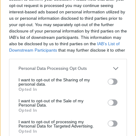
opt-out request is processed you may continue seeing
interest-based ads based on personal information utilized by
us or personal information disclosed to third parties prior to
your opt-out. You may separately opt-out of the further
disclosure of your personal information by third parties on the
IAB’s list of downstream participants. This information may
also be disclosed by us to third parties on the
IAB’s List of
Downstream Participants
that may further disclose it to other
third parties.
Please note that this website/app uses one or more Google
Personal Data Processing Opt Outs
services and may gather and store information including but
not limited to your visit or usage behaviour. You may click to
I want to opt-out of the Sharing of my
personal data.
grant or deny consent to Google and its third-party tags to
Opted In
use your data for below specified purposes in below Google
consent section.
I want to opt-out of the Sale of my
Personal Data.
18:00
12.02.20
Opted In
Προανακριτική novartis: Αλαλούμ με την
εξέταση των προστατευομένων μαρτύρων! Τι
I want to opt-out of processing my
ζητούν μέλη της επιτροπής
Personal Data for Targeted Advertising.
Opted In