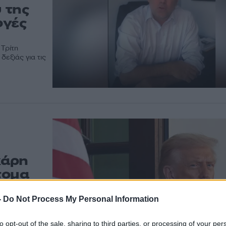
 της
ογές
 Τρίτη
εξιάς για τις
χάρη
τομα
οπής
-
Do Not Process My Personal Information
ωσε χάρη σε
πλάκησαν στην
to opt-out of the sale, sharing to third parties, or processing of your per