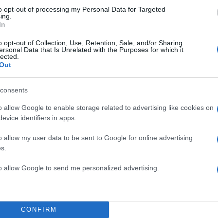
to opt-out of processing my Personal Data for Targeted
ing.
In
o opt-out of Collection, Use, Retention, Sale, and/or Sharing
ersonal Data that Is Unrelated with the Purposes for which it
lected.
Out
consents
o allow Google to enable storage related to advertising like cookies on
evice identifiers in apps.
o allow my user data to be sent to Google for online advertising
s.
20:04
20.02.25
to allow Google to send me personalized advertising.
Ο Έλον Μασκ παρεμβαίν
ό
στη Ρουμανία – Χαρακτ
«τύραννο» τον πρόεδρο
Συνταγματικού Δικαστη
CONFIRM