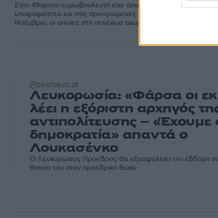
Στην 49χρονη ευρωβουλευτή είχε απαγορευτεί να θέσει
υποψηφιότητα και στις προηγούμενες προεδρικές εκλογές, το
Νοέμβριο, οι οποίες στη συνέχεια ακυρώθηκαν
16:07
26.01.25
Λευκορωσία: «Φάρσα οι εκ
λέει η εξόριστη αρχηγός τη
αντιπολίτευσης – «Έχουμε
δημοκρατία» απαντά ο
Λουκασένκο
Ο Λευκορώσος Πρόεδρος θα εξασφαλίσει την έβδομη σ
θητεία του στον προεδρικό θώκο