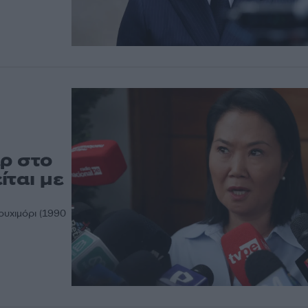
ερ στο
ίται με
υχιμόρι (1990