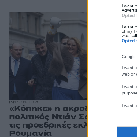
I want 
Advertis
Opted 
I want t
of my P
was col
Opted 
Google 
I want t
web or d
I want t
purpose
17:59
15.03.25
I want 
«Κόπηκε» η ακροδεξιά
πολιτικός Ντιάν Σοσοάκα απ
τις προεδρικές εκλογές στη
Ρουμανία