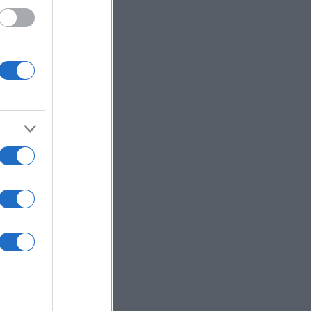
ει και
ήρισε
 του
ρίου