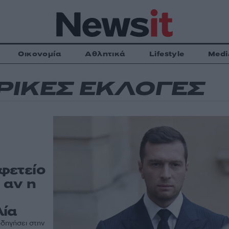
Οικονομία
Αθλητικά
Lifestyle
Medi
ΡΙΚΕΣ ΕΚΛΟΓΕΣ
φετείο
 αν η
λία
οδηγήσει στην