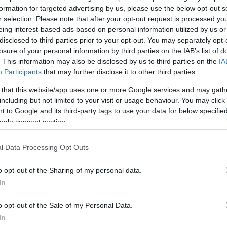
ου 2020
formation for targeted advertising by us, please use the below opt-out s
r selection. Please note that after your opt-out request is processed y
eing interest-based ads based on personal information utilized by us or
disclosed to third parties prior to your opt-out. You may separately opt-
losure of your personal information by third parties on the IAB’s list of
. This information may also be disclosed by us to third parties on the
IA
Participants
that may further disclose it to other third parties.
 that this website/app uses one or more Google services and may gath
including but not limited to your visit or usage behaviour. You may click 
 to Google and its third-party tags to use your data for below specifi
ς της
ogle consent section.
 θέσει
ικές
l Data Processing Opt Outs
ο κυβερνήτης
o opt-out of the Sharing of my personal data.
In
o opt-out of the Sale of my Personal Data.
In