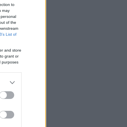
ection to
ou may
 personal
out of the
 downstream
B’s List of
er and store
to grant or
ed purposes