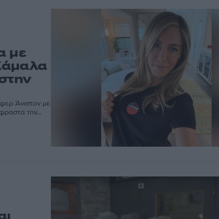
α με
Κάμαλα
 στην
ιφερ Άνιστον με
ραστα την...
αι