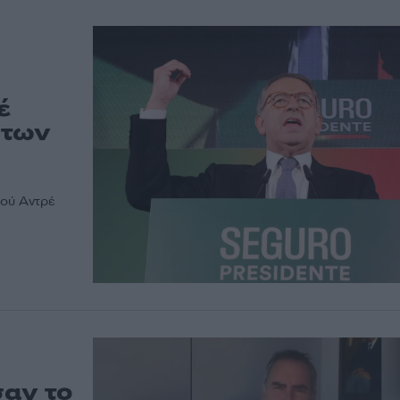
έ
 των
ιού Αντρέ
σαν το