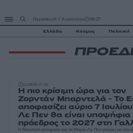
Μετάβαση
σε
περιεχόμενο
Παρασκευή 7 Αυγούστου
06:27
Ελλάδα
Κόσμος
Πολιτική
ΠΡΟΕΔ
11:58
06.07.26
Η πιο κρίσιμη ώρα για τον
Ζορντάν Μπαρντελά - Το Ε
αποφασίζει αύριο 7 Ιουλίου
Λε Πεν θα είναι υποψήφια
πρόεδρος το 2027 στη Γαλ
Η δικαστική απόφαση για τη Μαρίν Λε Πεν μπορεί να τον 