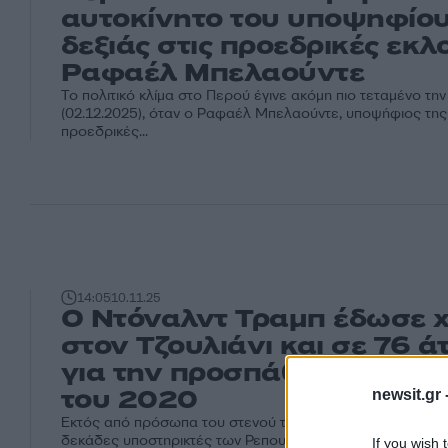
αυτοκίνητο του υποψηφίου
δεξιάς στις προεδρικές εκλ
Ραφαέλ Μπελαούντε
Το πολιτικό κλίμα στο Περού έγινε ακόμη πιο τεταμένο την
(02.12.2025), όταν ο Ραφαέλ Μπελαούντε, υποψήφιος της δ
προεδρικές...
14:05
10.11.25
Ο Ντόναλντ Τραμπ έδωσε 
στον Τζουλιάνι και σε 76 ά
για την προσπάθεια ανατρ
του 2020
newsit.gr 
Εκτός από πρόσωπα του στενού του κύκλου, ο Τραμπ έδ
δεκάδες υποστηρικτές των Ρεπουμπλικάνων οι οποίοι ενε
If you wish 