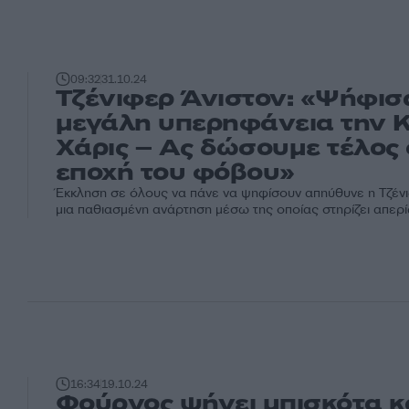
09:32
31.10.24
Τζένιφερ Άνιστον: «Ψήφισ
μεγάλη υπερηφάνεια την 
Χάρις – Ας δώσουμε τέλος
εποχή του φόβου»
Έκκληση σε όλους να πάνε να ψηφίσουν απηύθυνε η Τζέν
μια παθιασμένη ανάρτηση μέσω της οποίας στηρίζει απερίφ
16:34
19.10.24
Φούρνος ψήνει μπισκότα κ