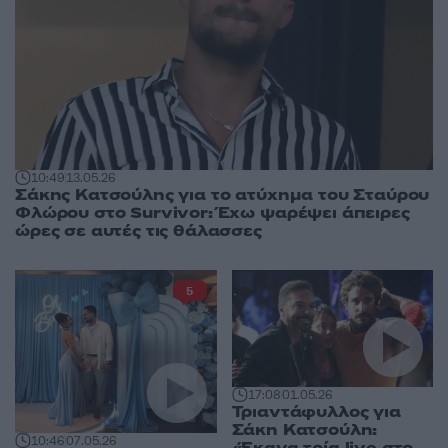
10:49
13.05.26
Σάκης Κατσούλης για το ατύχημα του Σταύρου
Φλώρου στο Survivor: Έχω ψαρέψει άπειρες
ώρες σε αυτές τις θάλασσες
5
17:08
01.05.26
Τριαντάφυλλος για
Σάκη Κατσούλη:
10:46
07.05.26