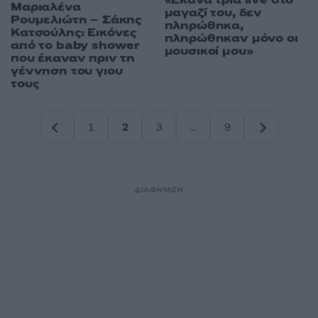
«Έκανα τρία live στο
Μαριαλένα
μαγαζί του, δεν
Ρουμελιώτη – Σάκης
πληρώθηκα,
Κατσούλης: Εικόνες
πληρώθηκαν μόνο οι
από το baby shower
μουσικοί μου»
που έκαναν πριν τη
γέννηση του γιου
τους
1
2
3
…
9
Σελίδα
Σελίδα
Σελίδα
Σελίδα
ΔΙΑΦΗΜΙΣΗ