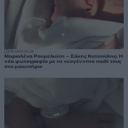
08:33
09.06.26
Μαριαλένα Ρουμελιώτη – Σάκης Κατσούλης: Η
νέα φωτογραφία με το νεογέννητο παιδί τους
στο μαιευτήριο