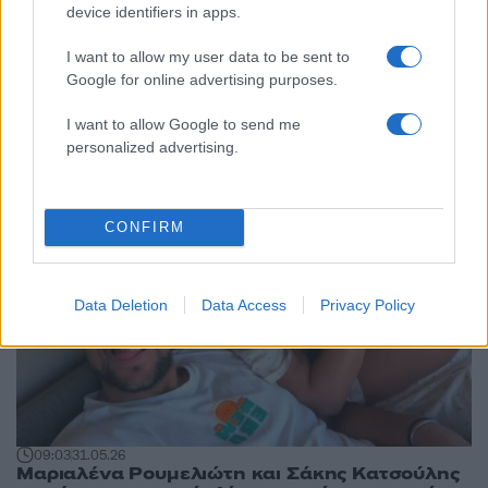
device identifiers in apps.
15:49
01.06.26
Ο Σάκης Κατσούλης αποκάλυψε πότε γεννάει
I want to allow my user data to be sent to
η Μαριαλένα Ρουμελιώτη: «Την επόμενη
Google for online advertising purposes.
Κυριακή θα είμαστε τρεις»
I want to allow Google to send me
personalized advertising.
CONFIRM
Data Deletion
Data Access
Privacy Policy
09:03
31.05.26
Μαριαλένα Ρουμελιώτη και Σάκης Κατσούλης