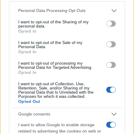
Please note that this website/app uses one or more Google
Personal Data Processing Opt Outs
services and may gather and store information including but
not limited to your visit or usage behaviour. You may click to
I want to opt-out of the Sharing of my
personal data.
grant or deny consent to Google and its third-party tags to
Opted In
use your data for below specified purposes in below Google
consent section.
18:21
05.06.26
I want to opt-out of the Sale of my
Σάκης Κατσούλης: Η στιγμή που με την
Personal Data.
ετοιμόγεννη Μαριαλένα Ρουμελιώτη ήρθαν
Opted In
αντιμέτωποι με αγριογούρουνα στην
Πετρούπολη
I want to opt-out of processing my
Personal Data for Targeted Advertising.
Opted In
8
I want to opt-out of Collection, Use,
Retention, Sale, and/or Sharing of my
Personal Data that Is Unrelated with the
Purposes for which it was collected.
Opted Out
Google consents
I want to allow Google to enable storage
related to advertising like cookies on web or