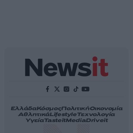
Ελλάδα
Κόσμος
Πολιτική
Οικονομία
Αθλητικά
Lifestyle
Τεχνολογία
Υγεία
Tasteit
Media
Driveit