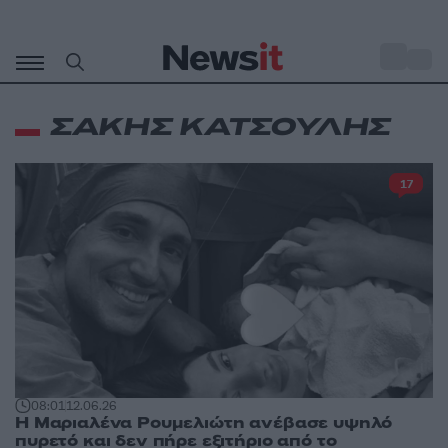
Μετάβαση
σε
o
31
περιεχόμενο
ΣΑΚΗΣ ΚΑΤΣΟΥΛΗΣ
17
08:01
12.06.26
Η Μαριαλένα Ρουμελιώτη ανέβασε υψηλό
πυρετό και δεν πήρε εξιτήριο από το