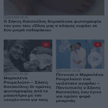
19:13
08.06.26
Ο Σάκης Κατσούλης δημοσίευσε φωτογραφία
του γιου του: «Όλος μας ο κόσμος χωράει σε
δύο μικρά ποδαράκια»
23
6
10:42
07.06.26
21:15
07.06.26
Γέννησε η Μαριαλένα
Μαριαλένα
Ρουμελιώτη ένα
Ρουμελιώτη – Σάκης
υγιέστατο αγοράκι –
Κατσούλης: Οι πρώτες
Πανευτυχής ο Σάκης
φωτογραφίες από το
Κατσούλης που έγινε
μαιευτήριο με τον
για πρώτη φορά
νεογέννητο γιο τους
μπαμπάς