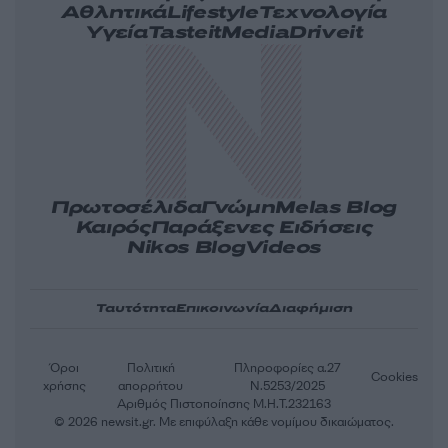
Αθλητικά
Lifestyle
Τεχνολογία
Υγεία
Tasteit
Media
Driveit
Πρωτοσέλιδα
Γνώμη
Melas Blog
Καιρός
Παράξενες Ειδήσεις
Nikos Blog
Videos
Ταυτότητα
Επικοινωνία
Διαφήμιση
Όροι
Πολιτική
Πληροφορίες α.27
Cookies
χρήσης
απορρήτου
Ν.5253/2025
Αριθμός Πιστοποίησης Μ.Η.Τ.232163
© 2026 newsit.gr. Με επιφύλαξη κάθε νομίμου δικαιώματος.