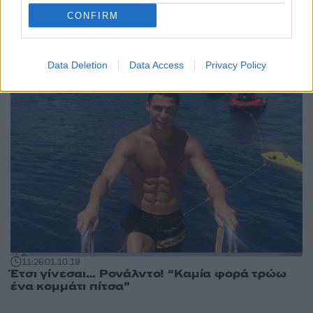
17:21
26.10.20
CONFIRM
Λευκορωσία: “Έφαγαν πόρτα” στα σύνορα
γιατί ήταν… γεροδεμένοι
Data Deletion
Data Access
Privacy Policy
11:26
01.10.19
Έτσι γίνεσαι… Ρονάλντο! “Καμία φορά τρώω
ένα κομμάτι πίτσα”