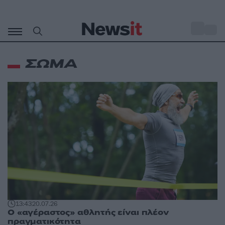
Μετάβαση
σε
o
31
περιεχόμενο
ΣΩΜΑ
13:43
20.07.26
Ο «αγέραστος» αθλητής είναι πλέον
πραγματικότητα