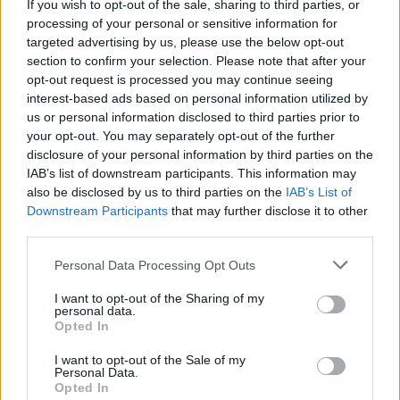
If you wish to opt-out of the sale, sharing to third parties, or
processing of your personal or sensitive information for
targeted advertising by us, please use the below opt-out
section to confirm your selection. Please note that after your
opt-out request is processed you may continue seeing
interest-based ads based on personal information utilized by
us or personal information disclosed to third parties prior to
your opt-out. You may separately opt-out of the further
08:02
06.12.23
disclosure of your personal information by third parties on the
10:01
15.09.24
Τι είναι το Tech Neck
Τι θα συμβεί στο σώμα
IAB’s list of downstream participants. This information may
και ποια η σωστή
σας αν τρώτε τακτικά
also be disclosed by us to third parties on the
IAB’s List of
στάση σώματος
μπρόκολο
Downstream Participants
that may further disclose it to other
third parties.
Please note that this website/app uses one or more Google
Personal Data Processing Opt Outs
ΔΙΑΦΗΜΙΣΗ
services and may gather and store information including but
not limited to your visit or usage behaviour. You may click to
I want to opt-out of the Sharing of my
personal data.
grant or deny consent to Google and its third-party tags to
Opted In
use your data for below specified purposes in below Google
consent section.
I want to opt-out of the Sale of my
Personal Data.
Opted In