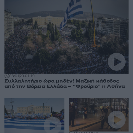
08:01
20.01.19
Συλλαλητήριο ώρα μηδέν! Μαζική κάθοδος
από την Βόρεια Ελλάδα – “Φρούριο” η Αθήνα