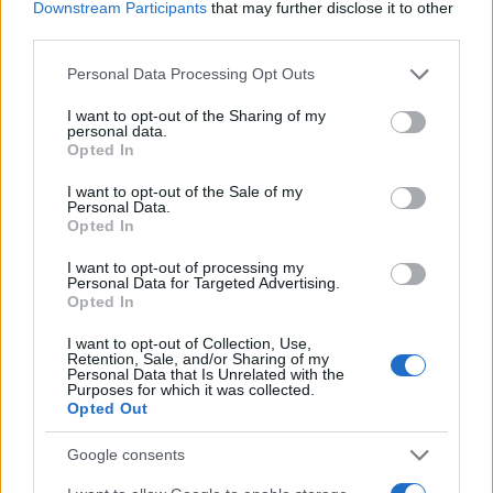
Downstream Participants
that may further disclose it to other
third parties.
Please note that this website/app uses one or more Google
Personal Data Processing Opt Outs
services and may gather and store information including but
not limited to your visit or usage behaviour. You may click to
I want to opt-out of the Sharing of my
personal data.
grant or deny consent to Google and its third-party tags to
Opted In
use your data for below specified purposes in below Google
consent section.
17:29
20.01.19
I want to opt-out of the Sale of my
Τι υποστηρίζει το υπουργείο Προστασίας του
Personal Data.
Πολίτη για τα επεισόδια στο συλλαλητήριο
Opted In
I want to opt-out of processing my
Personal Data for Targeted Advertising.
Opted In
I want to opt-out of Collection, Use,
Retention, Sale, and/or Sharing of my
Personal Data that Is Unrelated with the
Purposes for which it was collected.
Opted Out
Google consents