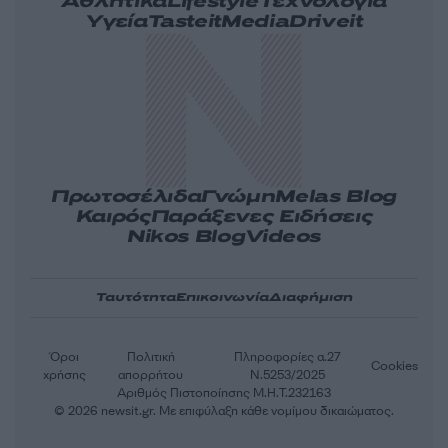
Αθλητικά
Lifestyle
Τεχνολογία
Υγεία
Tasteit
Media
Driveit
Πρωτοσέλιδα
Γνώμη
Melas Blog
Καιρός
Παράξενες Ειδήσεις
Nikos Blog
Videos
Ταυτότητα
Επικοινωνία
Διαφήμιση
Όροι
Πολιτική
Πληροφορίες α.27
Cookies
χρήσης
απορρήτου
Ν.5253/2025
Αριθμός Πιστοποίησης Μ.Η.Τ.232163
© 2026 newsit.gr. Με επιφύλαξη κάθε νομίμου δικαιώματος.