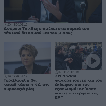
20:48
20.01.19
Δούρου: Το χθες επιμένει στα χαρτιά του
εθνικού διχασμού και του μίσους
18:08
20.01.19
Χτύπησαν
19:42
20.01.19
φωτορεπόρτερ και του
Γεροβασίλη: Θα
έκλεψαν και τον
καταδικάσει η ΝΔ την
εξοπλισμό! Επίθεση
ακροδεξιά βία;
και σε συνεργείο της
ΕΡΤ