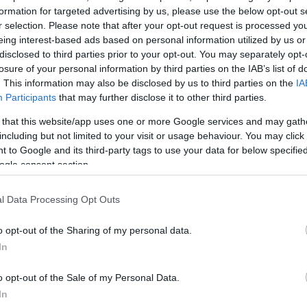
formation for targeted advertising by us, please use the below opt-out s
r selection. Please note that after your opt-out request is processed y
eing interest-based ads based on personal information utilized by us or
disclosed to third parties prior to your opt-out. You may separately opt-
losure of your personal information by third parties on the IAB’s list of
. This information may also be disclosed by us to third parties on the
IA
Participants
that may further disclose it to other third parties.
ό
 that this website/app uses one or more Google services and may gath
τηρηθεί
including but not limited to your visit or usage behaviour. You may click 
 to Google and its third-party tags to use your data for below specifi
ρισ.
ogle consent section.
Ήλιο
ίοι εντόπισαν
l Data Processing Opt Outs
παν!
o opt-out of the Sharing of my personal data.
In
o opt-out of the Sale of my Personal Data.
In