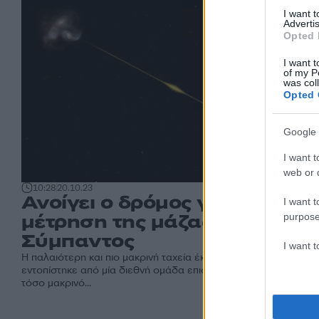
I want 
Advertis
Opted 
I want t
of my P
was col
Opted 
Google 
I want t
web or d
10:28
20.10.23
Ανοίγει ο δρόμος για τη
I want t
μέτρηση της μάζας του
purpose
Σύμπαντος
I want 
Η παλαιότερη και πιο μακρινή ταχεία έκρηξη ραδιοκυμάτων (FR
εντοπίστηκε από μία διεθνή ομάδα επιστημόνων σε έναν γαλαξ
τόσο μακρινό...