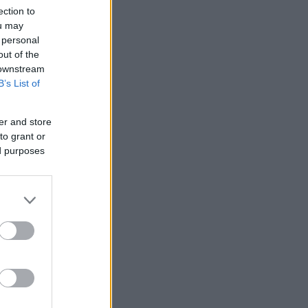
ection to
ou may
 personal
out of the
 downstream
B’s List of
er and store
to grant or
ed purposes