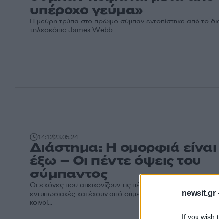
υπέροχο γεύμα»
Η μαύρη τρύπα στο πρώιμο σύμπαν εντοπίστηκε από το δι
τηλεσκόπιο James Webb
14:12
23.05.24
Διάστημα: Η ομορφιά είναι 
έξω – Οι πέντε όψεις του
σύμπαντος
Οι εικόνες που απεικονίζουν τις πέντε όψεις του σύμπαντο
newsit.gr 
εντυπωσιακές και έχουν από σήμερα (23.05.2024) τη δυνα
κοινοί...
If you wish 