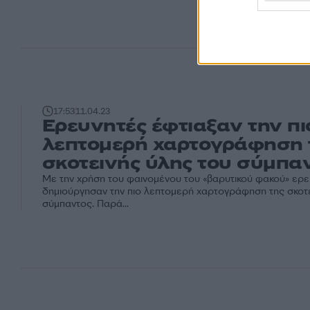
17:53
11.04.23
Ερευνητές έφτιαξαν την πι
λεπτομερή χαρτογράφηση 
σκοτεινής ύλης του σύμπα
Με την χρήση του φαινομένου του «βαρυτικού φακού» ερ
δημιούργησαν την πιο λεπτομερή χαρτογράφηση της σκοτε
σύμπαντος. Παρά...