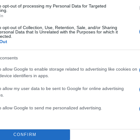
to opt-out of processing my Personal Data for Targeted
ing.
In
o opt-out of Collection, Use, Retention, Sale, and/or Sharing
ersonal Data that Is Unrelated with the Purposes for which it
lected.
Out
consents
o allow Google to enable storage related to advertising like cookies on
evice identifiers in apps.
o allow my user data to be sent to Google for online advertising
14:28
06.06.23
Το James Webb φωτίζει
s.
αρχέγονο σύμπαν -
to allow Google to send me personalized advertising.
«Αιχμαλώτισε» οργανικ
B)
ία
μόρια στα 12 δισ. έτη φ
από τη Γη
CONFIRM
Το τηλεσκόπιο James Webb ανίχνευσε οργανικά μό