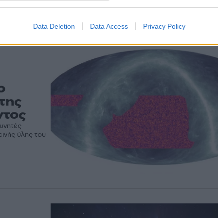
απέχουν 12 δισ. έτη φωτός από τον πλανήτη μας! Η
ανακάλυψη έρχεται να ρίξει φως στις...
Data Deletion
Data Access
Privacy Policy
ο
της
ντος
ευνητές
ινής ύλης του