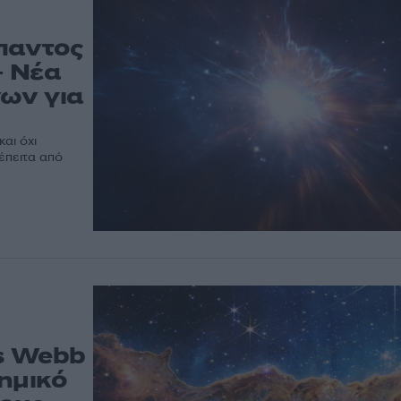
παντος
– Νέα
ων για
αι όχι
έπειτα από
s Webb
ημικό