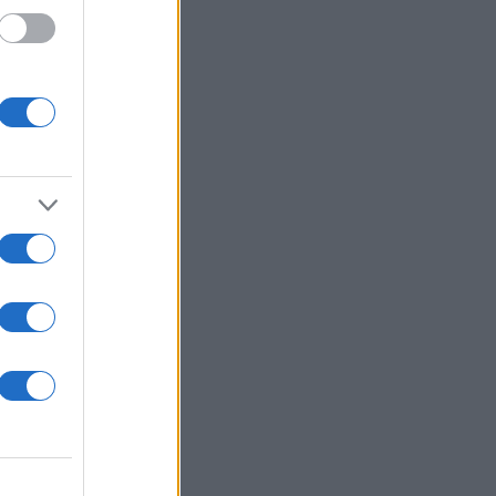
 το
ά
ωτός
ρια που