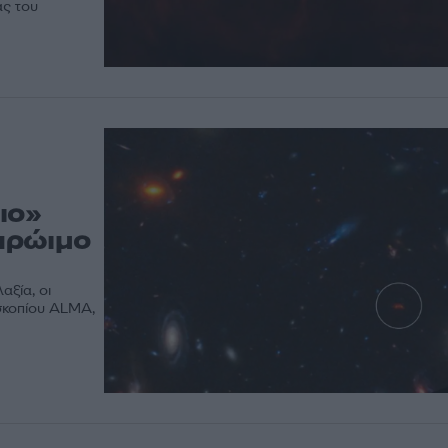
ας του
ιο»
πρώιμο
αξία, οι
εσκοπίου ALMA,