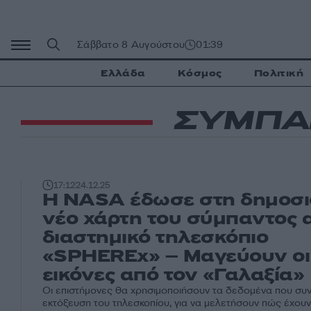
Μετάβαση
σε
περιεχόμενο
Σάββατο 8 Αυγούστου
01:39
Ελλάδα
Κόσμος
Πολιτική
ΣΥΜΠΑ
17:12
24.12.25
Η NASA έδωσε στη δημοσι
νέο χάρτη του σύμπαντος 
διαστημικό τηλεσκόπιο
«SPHEREx» – Μαγεύουν οι
εικόνες από τον «Γαλαξία»
Οι επιστήμονες θα χρησιμοποιήσουν τα δεδομένα που συ
εκτόξευση του τηλεσκοπίου, για να μελετήσουν πώς έχουν