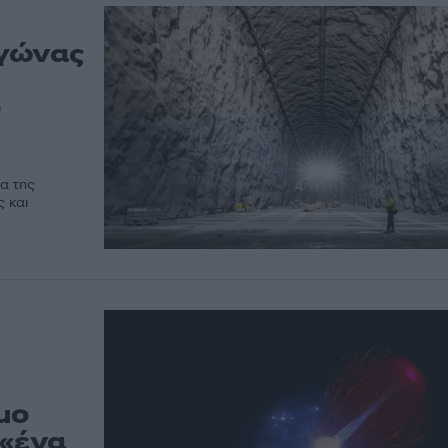
Αγώνας
ο
α της
ς και
μο
 «ένα