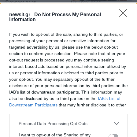
01:00
01.04.25
11:52
31.03.25
Θοδωρής Μαραντίνης:
Θοδωρής Μαραντίνης
«Δεν είναι μπαμπάς
και Σίσσυ Χρηστίδου
newsit.gr -
Do Not Process My Personal
για να διασκεδάζει με
στα δικαστήρια για
Information
τα παιδιά του μόνο»
την συνεπιμέλεια των
είπε ο δικηγόρος του
παιδιών τους –
If you wish to opt-out of the sale, sharing to third parties, or
μετά τη δίκη με τη
«Διαφωνούν σε
Σίσσυ Χρηστίδου
κάποιες
processing of your personal or sensitive information for
λεπτομέρειες»
targeted advertising by us, please use the below opt-out
section to confirm your selection. Please note that after your
opt-out request is processed you may continue seeing
interest-based ads based on personal information utilized by
ΔΙΑΦΗΜΙΣΗ
us or personal information disclosed to third parties prior to
your opt-out. You may separately opt-out of the further
disclosure of your personal information by third parties on the
IAB’s list of downstream participants. This information may
also be disclosed by us to third parties on the
IAB’s List of
Downstream Participants
that may further disclose it to other
third parties.
Please note that this website/app uses one or more Google
Personal Data Processing Opt Outs
services and may gather and store information including but
not limited to your visit or usage behaviour. You may click to
I want to opt-out of the Sharing of my