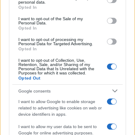
personal data.
grant or deny consent to Google and its third-party tags to
Opted In
use your data for below specified purposes in below Google
consent section.
I want to opt-out of the Sale of my
Personal Data.
Opted In
I want to opt-out of processing my
Personal Data for Targeted Advertising.
Opted In
I want to opt-out of Collection, Use,
Retention, Sale, and/or Sharing of my
Personal Data that Is Unrelated with the
Purposes for which it was collected.
Opted Out
Google consents
I want to allow Google to enable storage
related to advertising like cookies on web or
device identifiers in apps.
19:02
27.10.24
Εύη Βατίδου: «Πρέπει να θεσμοθετηθεί το
προγαμιαίο συμβόλαιο και στην Ελλάδα»
I want to allow my user data to be sent to
Google for online advertising purposes.