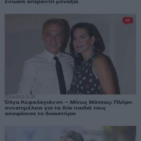
ένιωσα απέραντη μοναξιά
22
14:35
22.11.25
Όλγα Κεφαλογιάννη – Μίνως Μάτσας: Πλήρη
συνεπιμέλεια για τα δύο παιδιά τους
αποφάσισε το δικαστήριο