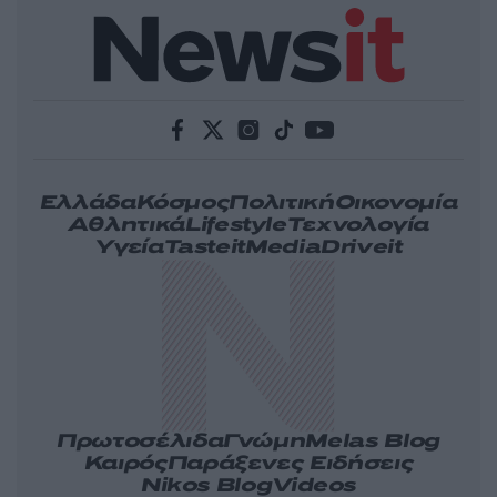
Ελλάδα
Κόσμος
Πολιτική
Οικονομία
Αθλητικά
Lifestyle
Τεχνολογία
Υγεία
Tasteit
Media
Driveit
Πρωτοσέλιδα
Γνώμη
Melas Blog
Καιρός
Παράξενες Ειδήσεις
Nikos Blog
Videos