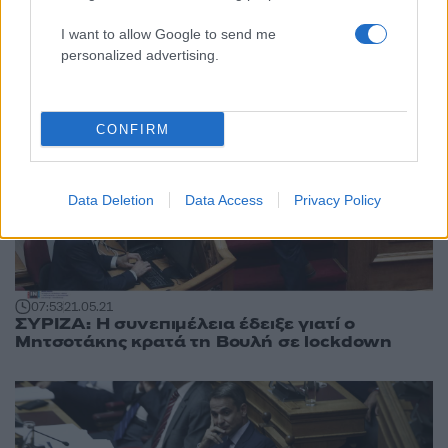
I want to allow Google to send me
personalized advertising.
CONFIRM
Data Deletion
Data Access
Privacy Policy
07:53
21.05.21
ΣΥΡΙΖΑ: Η συνεπιμέλεια έδειξε γιατί ο
Μητσοτάκης κρατά τη Βουλή σε lockdown