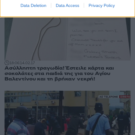
Data Deletion
Data Access
Privacy Policy
18:06
14.02.17
Ασύλληπτη τραγωδία! Έστειλε κάρτα και
σοκολάτες στα παιδιά της για του Αγίου
Βαλεντίνου και τη βρήκαν νεκρή!