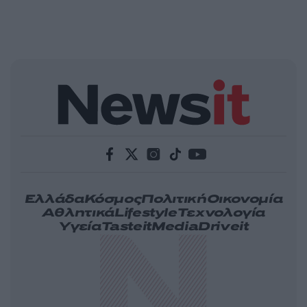
Ελλάδα
Κόσμος
Πολιτική
Οικονομία
Αθλητικά
Lifestyle
Τεχνολογία
Υγεία
Tasteit
Media
Driveit