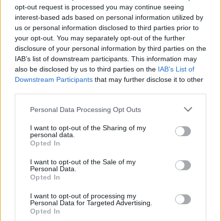
opt-out request is processed you may continue seeing
12:59
02.04.17
interest-based ads based on personal information utilized by
Τραγωδία στη Σουηδία! Τρεις νεκροί και
us or personal information disclosed to third parties prior to
δεκάδες τραυματίες σε ανατροπή σχολικού
your opt-out. You may separately opt-out of the further
λεωφορείου
disclosure of your personal information by third parties on the
IAB’s list of downstream participants. This information may
also be disclosed by us to third parties on the
IAB’s List of
Downstream Participants
that may further disclose it to other
third parties.
Please note that this website/app uses one or more Google
Personal Data Processing Opt Outs
services and may gather and store information including but
not limited to your visit or usage behaviour. You may click to
I want to opt-out of the Sharing of my
personal data.
grant or deny consent to Google and its third-party tags to
18:00
25.03.17
Opted In
14:17
21.02.17
Τραγωδία!
use your data for below specified purposes in below Google
Ασύλληπτη τραγωδία!
Κρεμάστηκε κατά
consent section.
Τράκαρε με τον
I want to opt-out of the Sale of my
λάθος 4χρονο
Personal Data.
πατέρα του και
αγοράκι – Πιάστηκε η
Opted In
πέθαναν και οι δύο
κουκούλα του σε
κρεμάστρα
I want to opt-out of processing my
Personal Data for Targeted Advertising.
Opted In