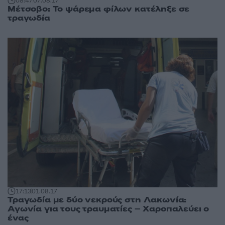
08:47
07.08.17
Μέτσοβο: Το ψάρεμα φίλων κατέληξε σε
τραγωδία
17:13
01.08.17
Τραγωδία με δύο νεκρούς στη Λακωνία:
Αγωνία για τους τραυματίες – Χαροπαλεύει ο
ένας