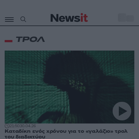
Μετάβαση
σε
o
32
περιεχόμενο
ΤΡΟΛ
21:50
30.04.26
Καταδίκη ενός χρόνου για το «γαλάζιο» τρολ
του διαδικτύου