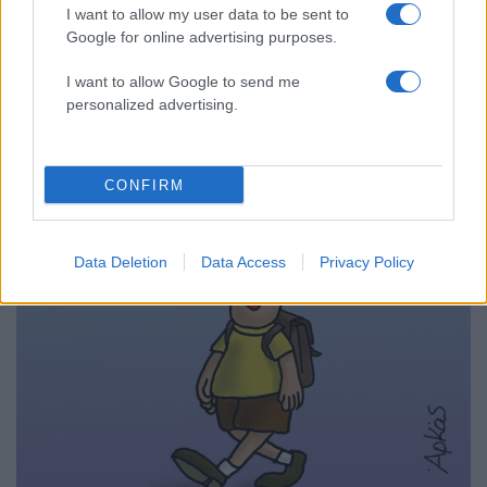
I want to allow my user data to be sent to
Google for online advertising purposes.
I want to allow Google to send me
personalized advertising.
09:39
02.09.19
Επτά γιγάντια… τρολ “ξεφύτρωσαν” σε δάσος!
video, pics
CONFIRM
Data Deletion
Data Access
Privacy Policy