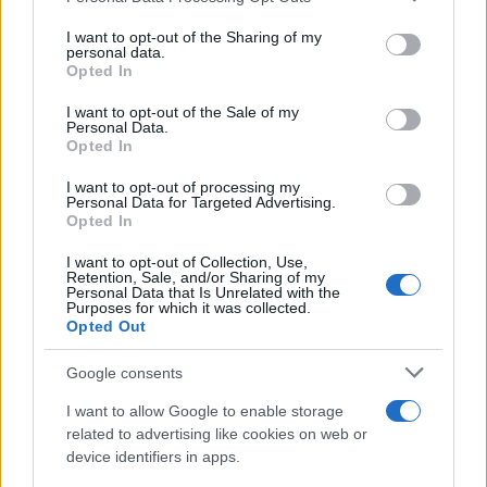
services and may gather and store information including but
not limited to your visit or usage behaviour. You may click to
I want to opt-out of the Sharing of my
personal data.
grant or deny consent to Google and its third-party tags to
Opted In
use your data for below specified purposes in below Google
consent section.
I want to opt-out of the Sale of my
Personal Data.
Opted In
14:43
01.05.22
Αποκάλυψη Φόρεϊν Όφις: Έτσι κάνει τον
I want to opt-out of processing my
πόλεμο της προπαγάνδας ο Πούτιν – Τα τρολ
Personal Data for Targeted Advertising.
και η μυστηριώδης «Cyber Front Z»
Opted In
I want to opt-out of Collection, Use,
Retention, Sale, and/or Sharing of my
Personal Data that Is Unrelated with the
Purposes for which it was collected.
Opted Out
Google consents
I want to allow Google to enable storage
related to advertising like cookies on web or
device identifiers in apps.