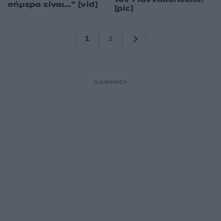
σήμερα είναι…” [vid]
[pic]
1
2
Σελίδα
Σελίδα
ΔΙΑΦΗΜΙΣΗ