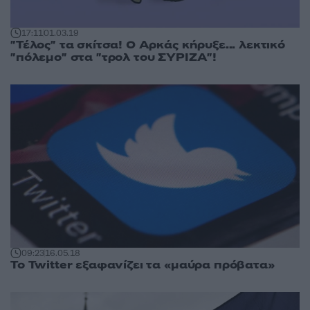
17:11
01.03.19
"Τέλος" τα σκίτσα! Ο Αρκάς κήρυξε... λεκτικό
"πόλεμο" στα "τρολ του ΣΥΡΙΖΑ"!
09:23
16.05.18
Το Twitter εξαφανίζει τα «μαύρα πρόβατα»