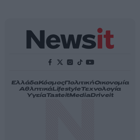
Ελλάδα
Κόσμος
Πολιτική
Οικονομία
Αθλητικά
Lifestyle
Τεχνολογία
Υγεία
Tasteit
Media
Driveit