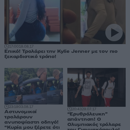
17:00
18.08.17
Επικό! Τρολάρει την Kylie Jenner με τον πιο
ξεκαρδιστικό τρόπο!
23:19
03.08.17
20:43
29.07.17
Αστυνομικοί
“Ερυθρόλευκη”
τρολάρουν
απάντηση! Ο
ανυποψίαστη οδηγό!
Ολυμπιακός τρόλαρε
“Κυρία μου ξέρετε ότι
τον Γιαννακόπουλο!