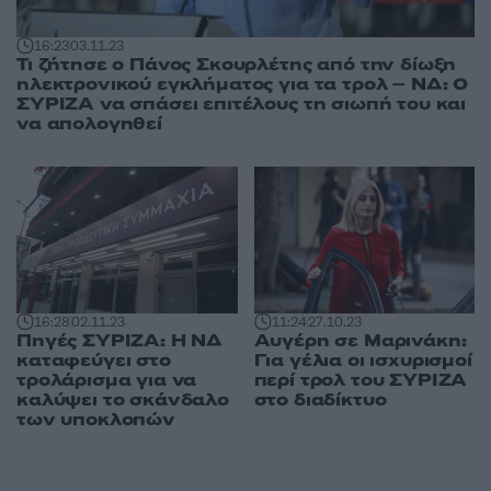
16:23
03.11.23
Τι ζήτησε ο Πάνος Σκουρλέτης από την δίωξη
ηλεκτρονικού εγκλήματος για τα τρολ – ΝΔ: Ο
ΣΥΡΙΖΑ να σπάσει επιτέλους τη σιωπή του και
να απολογηθεί
16:28
02.11.23
11:24
27.10.23
Πηγές ΣΥΡΙΖΑ: Η ΝΔ
Αυγέρη σε Μαρινάκη:
καταφεύγει στο
Για γέλια οι ισχυρισμοί
τρολάρισμα για να
περί τρολ του ΣΥΡΙΖΑ
καλύψει το σκάνδαλο
στο διαδίκτυο
των υποκλοπών