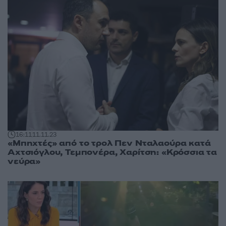
16:11
11.11.23
«Μπηχτές» από το τρολ Πεν Νταλαούρα κατά
Αχτσιόγλου, Τεμπονέρα, Χαρίτση: «Κρόσσια τα
νεύρα»