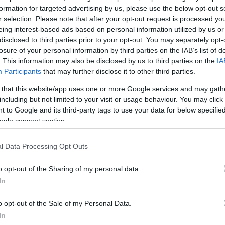
λ
formation for targeted advertising by us, please use the below opt-out s
ε ότι η
r selection. Please note that after your opt-out request is processed y
 πηγή της
eing interest-based ads based on personal information utilized by us or
disclosed to third parties prior to your opt-out. You may separately opt-
losure of your personal information by third parties on the IAB’s list of
. This information may also be disclosed by us to third parties on the
IA
Participants
that may further disclose it to other third parties.
 that this website/app uses one or more Google services and may gath
including but not limited to your visit or usage behaviour. You may click 
 to Google and its third-party tags to use your data for below specifi
ogle consent section.
l Data Processing Opt Outs
τασαν
ις
o opt-out of the Sharing of my personal data.
αϊβάν
In
 φαίνεται ότι
πωνίας...
o opt-out of the Sale of my Personal Data.
In