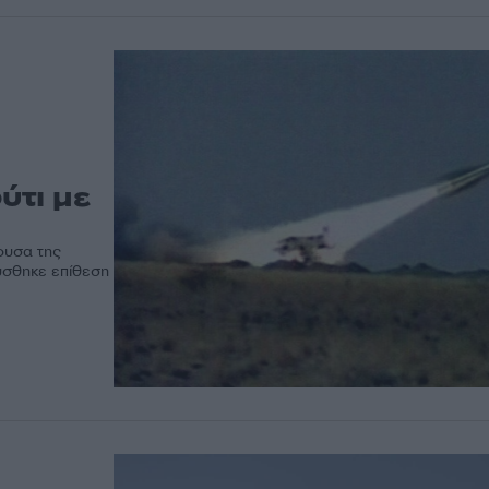
ύτι με
ουσα της
ύσθηκε επίθεση