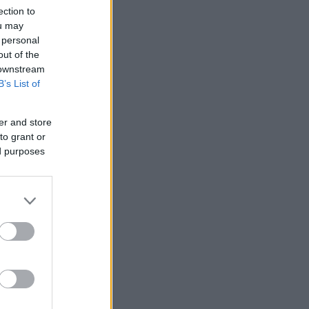
ection to
ou may
 personal
out of the
 downstream
B’s List of
er and store
to grant or
ed purposes