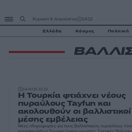
Μετάβαση
σε
περιεχόμενο
Κυριακή 9 Αυγούστου
14:12
Ελλάδα
Κόσμος
Πολιτική
ΒΑΛΛΙΣ
14:40
26.10.23
Η Τουρκία φτιάχνει νέους
πυραύλους Tayfun και
ακολουθούν οι βαλλιστικο
μέσης εμβέλειας
Νέες πληροφορίες για τους βαλλιστικούς πυραύλους τύπο
κατασκευάζει η Τουρκία έγιναν γνωστές. Σχετικές δηλώσε