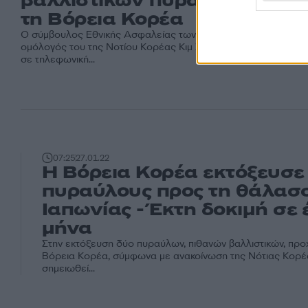
βαλλιστικών πυραύλων από
τη Βόρεια Κορέα
Ο σύμβουλος Εθνικής Ασφαλείας των ΗΠΑ Τζέικ Σάλιβαν και 
ομόλογός του της Νοτίου Κορέας Κιμ Σουνγκ-χαν καταδίκασαν
σε τηλεφωνική...
07:25
27.01.22
Η Βόρεια Κορέα εκτόξευσε
πυραύλους προς τη θάλασ
Ιαπωνίας - Έκτη δοκιμή σε 
μήνα
Στην εκτόξευση δύο πυραύλων, πιθανών βαλλιστικών, πρ
Βόρεια Κορέα, σύμφωνα με ανακοίνωση της Νότιας Κορέας
σημειωθεί...