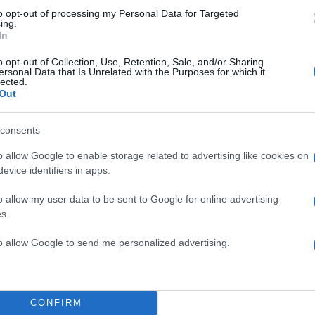
to opt-out of processing my Personal Data for Targeted
ing.
In
o opt-out of Collection, Use, Retention, Sale, and/or Sharing
ersonal Data that Is Unrelated with the Purposes for which it
lected.
Out
consents
o allow Google to enable storage related to advertising like cookies on
evice identifiers in apps.
o allow my user data to be sent to Google for online advertising
s.
to allow Google to send me personalized advertising.
14:27
12.05.22
Βόρεια Κορέα: Η
CONFIRM