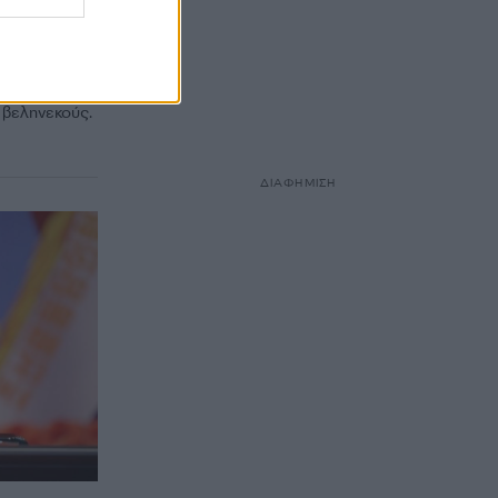
σε στη
ών
έα που
 βεληνεκούς.
ΔΙΑΦΗΜΙΣΗ