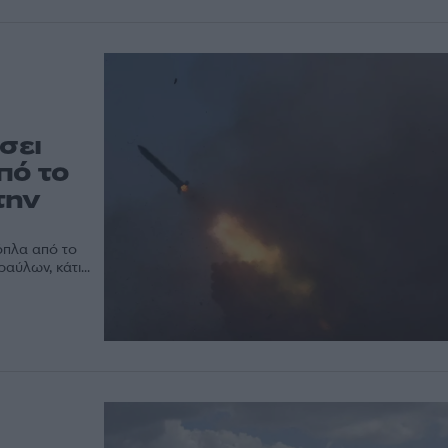
σει
πό το
την
όπλα από το
ύλων, κάτι...