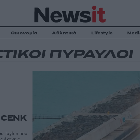
Οικονομία
Αθλητικά
Lifestyle
Medi
ΤΙΚΟΙ ΠΥΡΑΥΛΟΙ
ί CENK
υ Tayfun που
ις έκανε ο