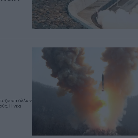
κτόξευση άλλων
ούς. Η νέα