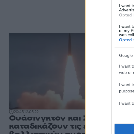
I want 
Advertis
Opted 
I want t
of my P
was col
Opted 
Google 
I want t
web or d
I want t
purpose
I want 
20:45
12.05.22
Ουάσινγκτον και Σεούλ
καταδικάζουν τις εκτοξεύσεις