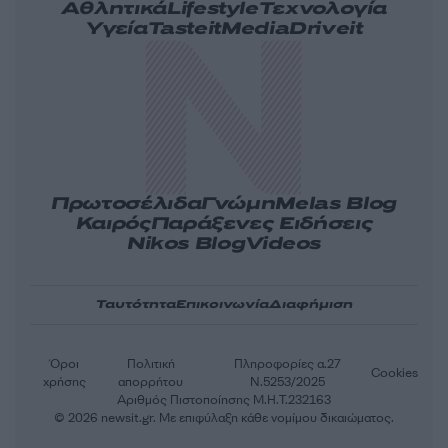
Αθλητικά
Lifestyle
Τεχνολογία
Υγεία
Tasteit
Media
Driveit
Πρωτοσέλιδα
Γνώμη
Melas Blog
Καιρός
Παράξενες Ειδήσεις
Nikos Blog
Videos
Ταυτότητα
Επικοινωνία
Διαφήμιση
Όροι
Πολιτική
Πληροφορίες α.27
Cookies
χρήσης
απορρήτου
Ν.5253/2025
Αριθμός Πιστοποίησης Μ.Η.Τ.232163
© 2026 newsit.gr. Με επιφύλαξη κάθε νομίμου δικαιώματος.