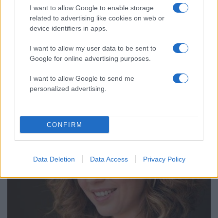
I want to allow Google to enable storage
related to advertising like cookies on web or
device identifiers in apps.
13:41
04.02.19
Έρευνα σοκ – Καλπάζουν οι καρκίνοι για τις
I want to allow my user data to be sent to
παχύσαρκες γενιές
Google for online advertising purposes.
I want to allow Google to send me
personalized advertising.
CONFIRM
Data Deletion
Data Access
Privacy Policy