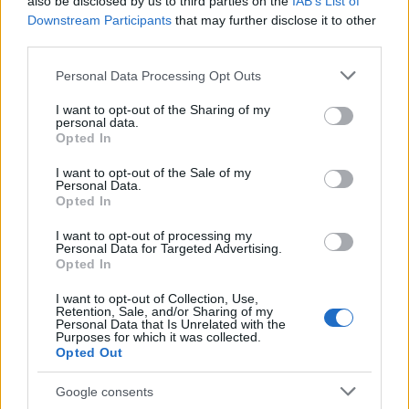
also be disclosed by us to third parties on the
IAB’s List of
Downstream Participants
that may further disclose it to other
third parties.
Please note that this website/app uses one or more Google
Personal Data Processing Opt Outs
services and may gather and store information including but
not limited to your visit or usage behaviour. You may click to
I want to opt-out of the Sharing of my
personal data.
grant or deny consent to Google and its third-party tags to
Opted In
use your data for below specified purposes in below Google
06:39
23.06.19
Ανήλικη αρνήθηκε τη χημειοθεραπεία και
consent section.
I want to opt-out of the Sale of my
πέθανε – Καταδικάστηκαν οι γονείς της
Personal Data.
Opted In
I want to opt-out of processing my
Personal Data for Targeted Advertising.
Opted In
I want to opt-out of Collection, Use,
Retention, Sale, and/or Sharing of my
Personal Data that Is Unrelated with the
Purposes for which it was collected.
Opted Out
Google consents