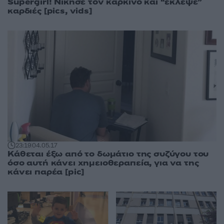
Supergirl! Νίκησε τον καρκίνο και “έκλεψε”
καρδιές [pics, vids]
23:19
04.05.17
Κάθεται έξω από το δωμάτιο της συζύγου του
όσο αυτή κάνει χημειοθεραπεία, για να της
κάνει παρέα [pic]