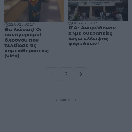
18:22
17.01.17
12:00
18.02.17
ΙΣΑ: Ακυρώθηκαν
Θα λιώσεις! Οι
χημειοθεραπείες
πανηγυρισμοί
λόγω έλλειψης
6χρονου που
φαρμάκων!
τελείωσε τις
χημειοθεραπείες
[vids]
1
2
Σελίδα
Σελίδα
ΔΙΑΦΗΜΙΣΗ