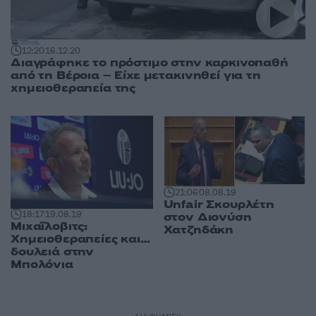
12:20
16.12.20
Διαγράφηκε το πρόστιμο στην καρκινοπαθή
από τη Βέροια – Είχε μετακινηθεί για τη
χημειοθεραπεία της
21:06
08.08.19
Unfair Σκουρλέτη
18:17
19.08.19
στον Διονύση
Μιχαΐλοβιτς:
Χατζηδάκη
Χημειοθεραπείες και…
δουλειά στην
Μπολόνια