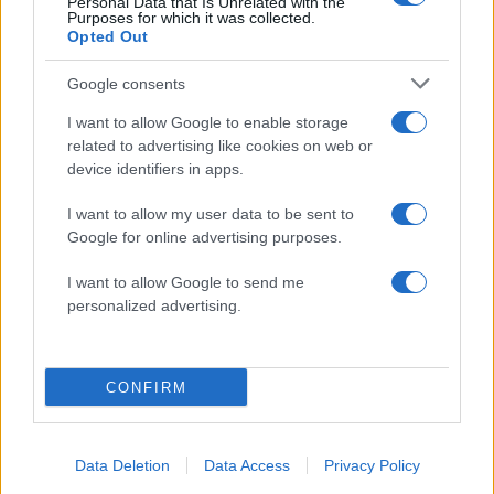
Personal Data that Is Unrelated with the
Purposes for which it was collected.
Opted Out
Google consents
I want to allow Google to enable storage
related to advertising like cookies on web or
device identifiers in apps.
I want to allow my user data to be sent to
Google for online advertising purposes.
19:14
27.06.25
Χρήστος Μπουκώρος: Παραιτούμαι για λόγους
ευθιξίας, δεν θα επωμισθώ το βάρος όσων
I want to allow Google to send me
συμβαίνουν στον ΟΠΕΚΕΠΕ
personalized advertising.
CONFIRM
Data Deletion
Data Access
Privacy Policy