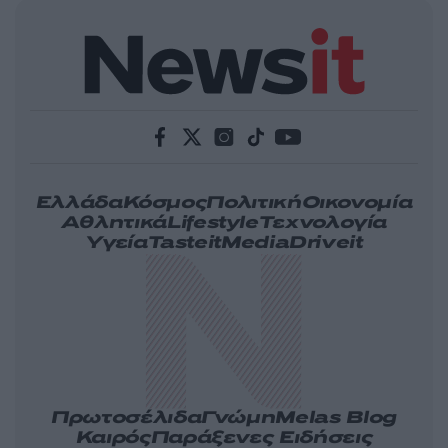
Ελλάδα
Κόσμος
Πολιτική
Οικονομία
Αθλητικά
Lifestyle
Τεχνολογία
Υγεία
Tasteit
Media
Driveit
Πρωτοσέλιδα
Γνώμη
Melas Blog
Καιρός
Παράξενες Ειδήσεις