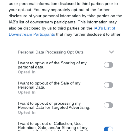
us or personal information disclosed to third parties prior to
8
your opt-out. You may separately opt-out of the further
disclosure of your personal information by third parties on the
IAB’s list of downstream participants. This information may
also be disclosed by us to third parties on the
IAB’s List of
Downstream Participants
that may further disclose it to other
third parties.
Please note that this website/app uses one or more Google
Personal Data Processing Opt Outs
services and may gather and store information including but
not limited to your visit or usage behaviour. You may click to
I want to opt-out of the Sharing of my
personal data.
grant or deny consent to Google and its third-party tags to
Opted In
use your data for below specified purposes in below Google
consent section.
I want to opt-out of the Sale of my
09:10
28.06.25
Personal Data.
Χρήστος Μπουκώρος για ΟΠΕΚΕΠΕ: «Είχα
Opted In
έτοιμη την παραίτησή μου, ανέλαβα την
πολιτική ευθύνη»
I want to opt-out of processing my
Personal Data for Targeted Advertising.
Opted In
I want to opt-out of Collection, Use,
Retention, Sale, and/or Sharing of my