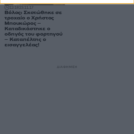
12:18
23.11.17
Βόλος: Σκοτώθηκε σε
τροχαίο ο Χρήστος
Μπουκώρος –
Καταδικάστηκε ο
οδηγός του φορτηγού
– Καταπέλτης ο
εισαγγελέας!
ΔΙΑΦΗΜΙΣΗ