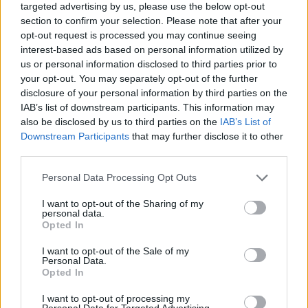
targeted advertising by us, please use the below opt-out
section to confirm your selection. Please note that after your
opt-out request is processed you may continue seeing
interest-based ads based on personal information utilized by
us or personal information disclosed to third parties prior to
13:35
16.10.21
Στην χτυπημένη από τον «Μπάλλο» Ιθάκη οι
your opt-out. You may separately opt-out of the further
Χρήστος Στυλιανίδης και Χρήστος
disclosure of your personal information by third parties on the
Τριαντόπουλος
IAB’s list of downstream participants. This information may
also be disclosed by us to third parties on the
IAB’s List of
Downstream Participants
that may further disclose it to other
third parties.
Please note that this website/app uses one or more Google
Personal Data Processing Opt Outs
services and may gather and store information including but
not limited to your visit or usage behaviour. You may click to
I want to opt-out of the Sharing of my
personal data.
grant or deny consent to Google and its third-party tags to
Opted In
12:59
13.08.21
15:29
05.10.21
use your data for below specified purposes in below Google
Μίνι ανασχηματισμός:
Μέτρα στήριξης για
consent section.
Λιτή και... σύντομη η
τους πυρόπληκτους
I want to opt-out of the Sale of my
ορκωμοσία των νέων
Personal Data.
ρητινοκαλλιεργητές
υπουργών και
Opted In
ανακοίνωσε ο
υφυπουργών
Χρήστος
I want to opt-out of processing my
Τριαντόπουλος
Personal Data for Targeted Advertising.