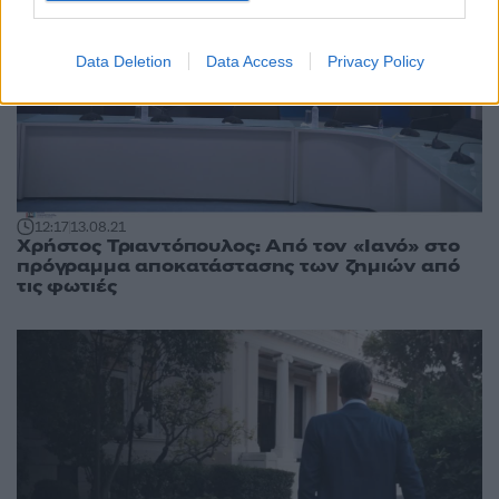
Data Deletion
Data Access
Privacy Policy
12:17
13.08.21
Χρήστος Τριαντόπουλος: Από τον «Ιανό» στο
πρόγραμμα αποκατάστασης των ζημιών από
τις φωτιές