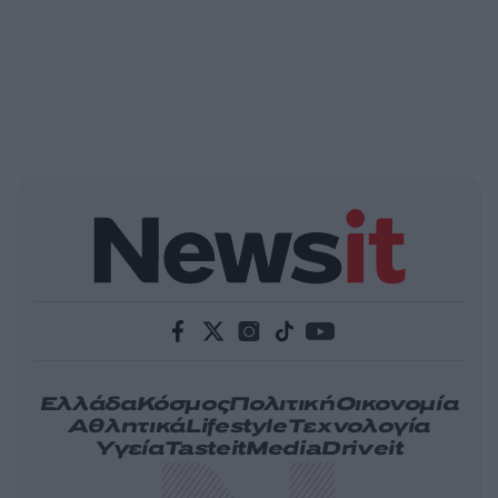
Ελλάδα
Κόσμος
Πολιτική
Οικονομία
Αθλητικά
Lifestyle
Τεχνολογία
Υγεία
Tasteit
Media
Driveit