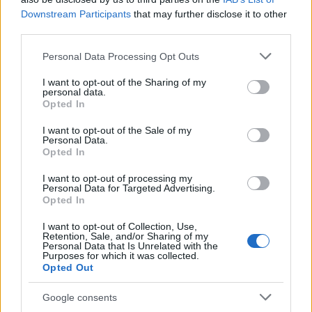
Downstream Participants
that may further disclose it to other
third parties.
Please note that this website/app uses one or more Google
Personal Data Processing Opt Outs
services and may gather and store information including but
not limited to your visit or usage behaviour. You may click to
I want to opt-out of the Sharing of my
personal data.
grant or deny consent to Google and its third-party tags to
Opted In
use your data for below specified purposes in below Google
consent section.
I want to opt-out of the Sale of my
Personal Data.
08:01
04.06.24
Opted In
Ευρωεκλογές 2024: Πόσους σταυρούς βάζω,
που ψηφίζω, πότε θα μάθουμε τα
I want to opt-out of processing my
αποτελέσματα
Personal Data for Targeted Advertising.
Opted In
I want to opt-out of Collection, Use,
Retention, Sale, and/or Sharing of my
Personal Data that Is Unrelated with the
Purposes for which it was collected.
Opted Out
Google consents