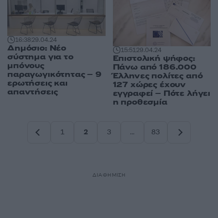
16:38
29.04.24
Δημόσιο: Νέο
15:51
29.04.24
σύστημα για το
Επιστολική ψήφος:
μπόνους
Πάνω από 186.000
παραγωγικότητας – 9
Έλληνες πολίτες από
ερωτήσεις και
127 χώρες έχουν
απαντήσεις
εγγραφεί – Πότε λήγει
η προθεσμία
1
2
3
…
83
Σελίδα
Σελίδα
Σελίδα
Σελίδα
ΔΙΑΦΗΜΙΣΗ