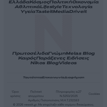
Ελλάδα
Κόσμος
Πολιτική
Οικονομία
Αθλητικά
Lifestyle
Τεχνολογία
Υγεία
Tasteit
Media
Driveit
Πρωτοσέλιδα
Γνώμη
Melas Blog
Καιρός
Παράξενες Ειδήσεις
Nikos Blog
Videos
Ταυτότητα
Επικοινωνία
Διαφήμιση
Όροι
Πολιτική
Πληροφορίες α.27
Cookies
χρήσης
απορρήτου
Ν.5253/2025
Αριθμός Πιστοποίησης Μ.Η.Τ.232163
© 2026 newsit.gr. Με επιφύλαξη κάθε νομίμου δικαιώματος.