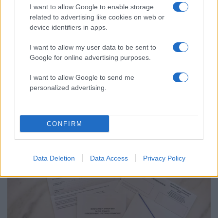
I want to allow Google to enable storage
related to advertising like cookies on web or
device identifiers in apps.
I want to allow my user data to be sent to
Google for online advertising purposes.
19:42
27.05.24
I want to allow Google to send me
ΣΥΡΙΖΑ: Αποδεικνύεται πόσο δίκιο είχαμε
όταν ζητούσαμε να αποπέμψει ο Μητσοτάκης
personalized advertising.
την Κεραμέως
CONFIRM
Data Deletion
Data Access
Privacy Policy