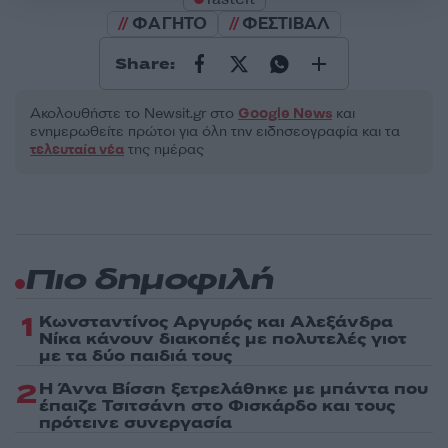
ΦΑΓΗΤΟ
ΦΕΣΤΙΒΑΛ
Share:
Ακολουθήστε το Νewsit.gr στο
Google News
και
ενημερωθείτε πρώτοι για όλη την ειδησεογραφία και τα
τελευταία νέα
της ημέρας
Πιο δημοφιλή
1
Κωνσταντίνος Αργυρός και Αλεξάνδρα
Νίκα κάνουν διακοπές με πολυτελές γιοτ
με τα δύο παιδιά τους
2
Η Άννα Βίσση ξετρελάθηκε με μπάντα που
έπαιζε Τσιτσάνη στο Φισκάρδο και τους
πρότεινε συνεργασία