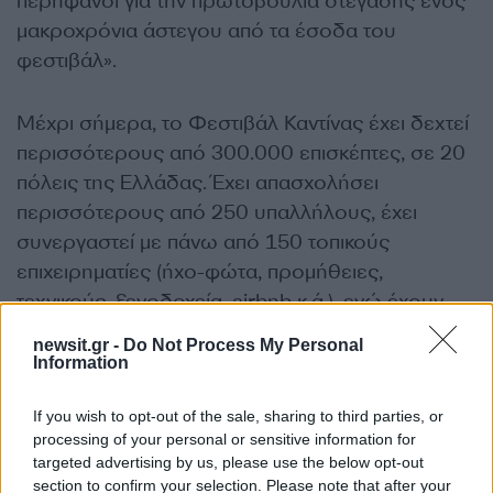
περήφανοι για την πρωτοβουλία στέγασης ενός
μακροχρόνια άστεγου από τα έσοδα του
φεστιβάλ».
Μέχρι σήμερα, το Φεστιβάλ Καντίνας έχει δεχτεί
περισσότερους από 300.000 επισκέπτες, σε 20
πόλεις της Ελλάδας. Έχει απασχολήσει
περισσότερους από 250 υπαλλήλους, έχει
συνεργαστεί με πάνω από 150 τοπικούς
επιχειρηματίες (ήχο-φώτα, προμήθειες,
τεχνικούς, ξενοδοχεία, airbnb κ.ά.), ενώ έχουν
συμμετάσχει σε αυτό περισσότεροι από 350
newsit.gr -
Do Not Process My Personal
καλλιτέχνες και καλλιτεχνικά σχήματα.
Information
If you wish to opt-out of the sale, sharing to third parties, or
Φεστιβάλ Καντίνας 2024
processing of your personal or sensitive information for
targeted advertising by us, please use the below opt-out
Δυτική Θεσσαλονίκη, Στο πρώην Στρατόπεδο
section to confirm your selection. Please note that after your