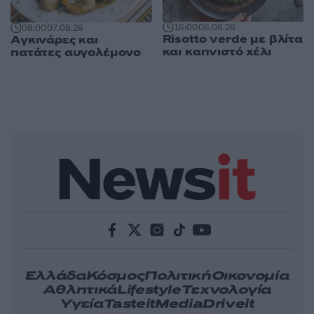
16:00
06.08.26
08:00
07.08.26
Risotto verde με βλίτα
Αγκινάρες και
και καπνιστό χέλι
πατάτες αυγολέμονο
Ελλάδα
Κόσμος
Πολιτική
Οικονομία
Αθλητικά
Lifestyle
Τεχνολογία
Υγεία
Tasteit
Media
Driveit