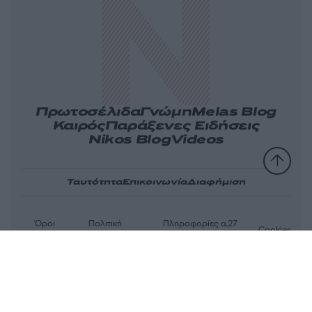
Πρωτοσέλιδα
Γνώμη
Melas Blog
Καιρός
Παράξενες Ειδήσεις
Nikos Blog
Videos
Ταυτότητα
Επικοινωνία
Διαφήμιση
Όροι
Πολιτική
Πληροφορίες α.27
Cookies
χρήσης
απορρήτου
Ν.5253/2025
Αριθμός Πιστοποίησης Μ.Η.Τ.232163
© 2026 newsit.gr. Με επιφύλαξη κάθε νομίμου δικαιώματος.