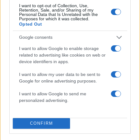
I want to opt-out of Collection, Use,
Retention, Sale, and/or Sharing of my
Personal Data that Is Unrelated with the
Purposes for which it was collected.
Opted Out
Αν τα χάσατε
Google consents
I want to allow Google to enable storage
related to advertising like cookies on web or
device identifiers in apps.
I want to allow my user data to be sent to
Google for online advertising purposes.
I want to allow Google to send me
personalized advertising.
Σε πορτοκαλί συναγερμό
Μετέτρεψαν το
για φωτιές η χώρα και τη
Σαρακήνικο της Μήλου
Δευτέρα: Στα 9 μποφόρ οι
ελικοδρόμιο – «Πάρκα
άνεμοι – Πάνω από 400
το ελικόπτερο τους γι
CONFIRM
πυρκαγιές σε 10 ημέρες
κάνουν μπάνιο