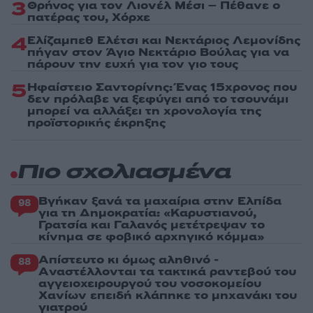
3
Θρήνος για τον Λιονέλ Μέσι – Πέθανε ο
πατέρας του, Χόρχε
4
Ελίζαμπεθ Ελέτσι και Νεκτάριος Λεμονίδης
πήγαν στον Άγιο Νεκτάριο Βούλας για να
πάρουν την ευχή για τον γιο τους
5
Ηφαίστειο Σαντορίνης: Ένας 15χρονος που
δεν πρόλαβε να ξεφύγει από το τσουνάμι
μπορεί να αλλάξει τη χρονολογία της
προϊστορικής έκρηξης
Πιο σχολιασμένα
Βγήκαν ξανά τα μαχαίρια στην Ελπίδα
98
για τη Δημοκρατία: «Καρυστιανού,
Γρατσία και Γαλανός μετέτρεψαν το
κίνημα σε φοβικό αρχηγικό κόμμα»
Απίστευτο κι όμως αληθινό -
88
Aναστέλλονται τα τακτικά ραντεβού του
αγγειοχειρουργού του νοσοκομείου
Χανίων επειδή κλάπηκε το μηχανάκι του
γιατρού