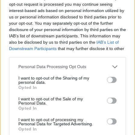
opt-out request is processed you may continue seeing
Μεγάλου Αλεξάνδρου (Αμπελόκηποι)
interest-based ads based on personal information utilized by
us or personal information disclosed to third parties prior to
Τετάρτη 25 Σεπτεμβρίου έως Τρίτη 1 Οκτωβρίου
your opt-out. You may separately opt-out of the further
disclosure of your personal information by third parties on the
2024
IAB’s list of downstream participants. This information may
also be disclosed by us to third parties on the
IAB’s List of
Καθημερινά από τις 17:00
Downstream Participants
that may further disclose it to other
third parties.
Δωρεάν πάρκινγκ.
Please note that this website/app uses one or more Google
Personal Data Processing Opt Outs
services and may gather and store information including but
ΔΙΑΦΗΜΙΣΗ
not limited to your visit or usage behaviour. You may click to
I want to opt-out of the Sharing of my
personal data.
grant or deny consent to Google and its third-party tags to
Opted In
use your data for below specified purposes in below Google
consent section.
I want to opt-out of the Sale of my
Personal Data.
Opted In
I want to opt-out of processing my
Personal Data for Targeted Advertising.
Opted In