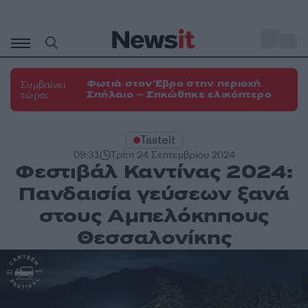
Μετάβαση
σε
o
33
περιεχόμενο
Φωτιά στον Έβρο στην περιοχή
Συμβαίνει
Σπήλαιο – Σηκώθηκε ελικόπτερο
τώρα:
Tasteit
09:31
Τρίτη 24 Σεπτεμβρίου 2024
Φεστιβάλ Καντίνας 2024:
Πανδαισία γεύσεων ξανά
στους Αμπελόκηπους
Θεσσαλονίκης