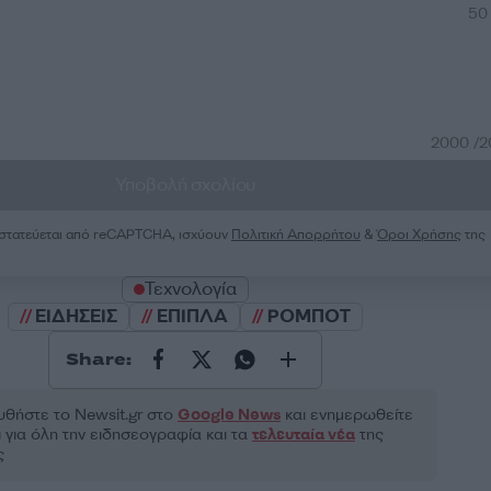
50
2000 /
Υποβολή σχολίου
ροστατεύεται από reCAPTCHA, ισχύουν
Πολιτική Απορρήτου
&
Όροι Χρήσης
της
Τεχνολογία
ΕΙΔΗΣΕΙΣ
ΕΠΙΠΛΑ
ΡΟΜΠΟΤ
Share:
θήστε το Νewsit.gr στο
Google News
και ενημερωθείτε
 για όλη την ειδησεογραφία και τα
τελευταία νέα
της
ς