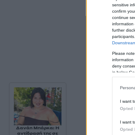
άνθρωποι.
sensitive in
confirm you
continue se
information 
further disc
participants
Downstream 
Please note
information 
deny consent
in below Go
Persona
I want t
Opted 
I want t
Δανάη Μπάρκα: Η
Opted 
αντίδρασή της σε