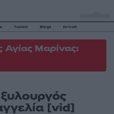
o
Αθήνα
34
C
a
Tasteit
Blogs
Driveit
ς Αγίας Μαρίνας:
Φ
Ε
 ξυλουργός
γγελία [vid]