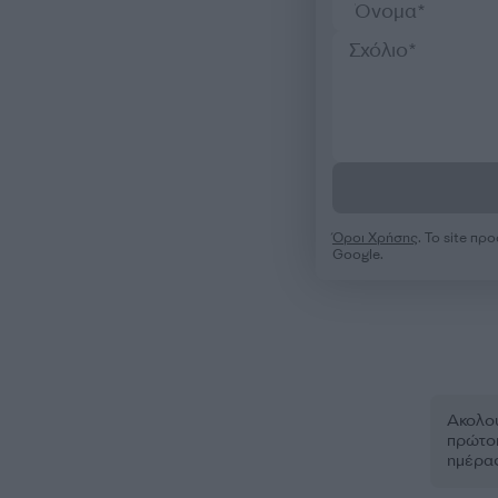
Όροι Χρήσης
. Το site π
Google.
Ακολου
πρώτοι
ημέρα