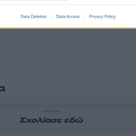
Data Deletion
Data Access
Privacy Policy
α
Σχολίασε εδώ