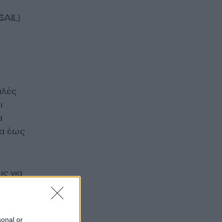
SAIL)
πλές
ι
α
τα έως
ς για
ες για
α μέσα
υν
sonal or