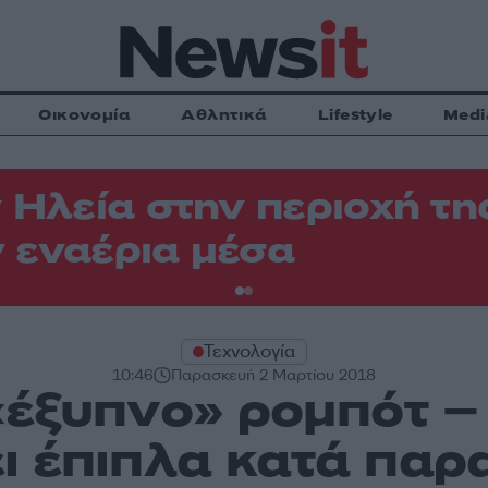
Οικονομία
Αθλητικά
Lifestyle
Medi
 Ηλεία στην περιοχή τη
 εναέρια μέσα
Τεχνολογία
10:46
Παρασκευή 2 Μαρτίου 2018
«έξυπνο» ρομπότ –
ι έπιπλα κατά παρα