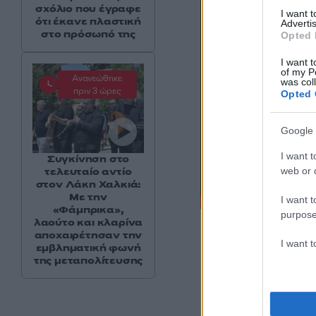
σχόλιο που έγραφε
I want 
ότι έκανε πλαστική
Advertis
στο πρόσωπό της
Opted 
I want t
of my P
Ανανεώθηκε
was col
πριν 3 ώρες
Opted 
Google 
I want t
Συγκίνηση στο
web or d
τελευταίο αντίο
στον Λάκη Χαλκιά:
Με την
I want t
«Φάμπρικα»,
purpose
λαούτο και κλαρίνα
αποχαιρέτησαν την
Πηγή: ΑΠΕ – ΜΠΕ
I want 
εμβληματική φωνή
της μεταπολίτευσης