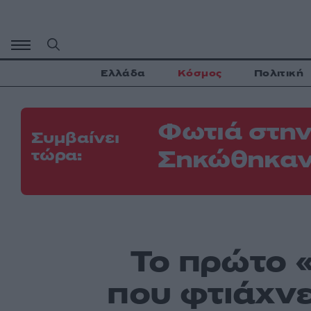
Μετάβαση
σε
περιεχόμενο
Ελλάδα
Κόσμος
Πολιτική
Φωτιά στην
Συμβαίνει
Σηκώθηκαν
τώρα:
Το πρώτο 
που φτιάχνε