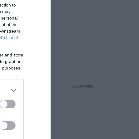
ection to
ou may
 personal
out of the
 downstream
B’s List of
er and store
to grant or
ed purposes
ΔΙΑΦΗΜΙΣΗ