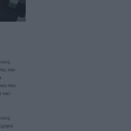
τους
ις πιο
η
νει πιο
 πιο
τους
υργοί