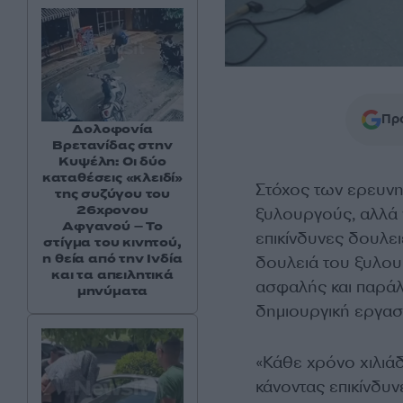
Προ
Δολοφονία
Βρετανίδας στην
Κυψέλη: Οι δύο
καταθέσεις «κλειδί»
Στόχος των ερευνητ
της συζύγου του
26χρονου
ξυλουργούς, αλλά 
Αφγανού – Το
επικίνδυνες δουλει
στίγμα του κινητού,
η θεία από την Ινδία
δουλειά του ξυλουρ
και τα απειλητικά
ασφαλής και παράλλ
μηνύματα
δημιουργική εργασ
«Κάθε χρόνο χιλιάδ
κάνοντας επικίνδυν