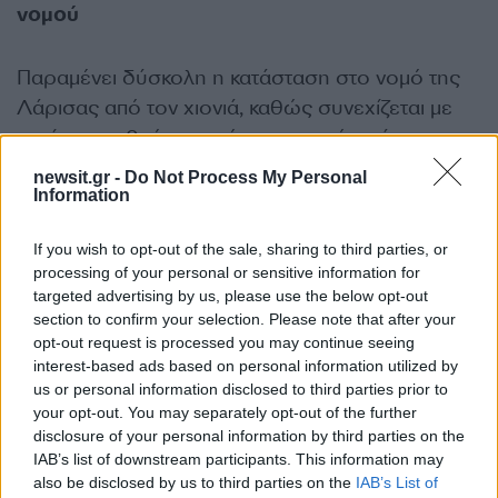
νομού
Παραμένει δύσκολη η κατάσταση στο νομό της
Λάρισας από τον χιονιά, καθώς συνεχίζεται με
αμείωτο ρυθμό η χιονόπτωση, ενώ υπάρχουν
περιοχές και κυρίως ορεινά χωριά που η
newsit.gr -
Do Not Process My Personal
μετάβαση είναι σχεδόν αδύνατη.
Information
If you wish to opt-out of the sale, sharing to third parties, or
Χαρακτηριστικό παράδειγμα, αποτελεί το
processing of your personal or sensitive information for
σοβαρό πρόβλημα που υπάρχει στο χωριό
targeted advertising by us, please use the below opt-out
Σκλήθρο στην περιοχή της Αγιάς Λάρισας, στο
section to confirm your selection. Please note that after your
opt-out request is processed you may continue seeing
οποίο και επιχειρείται με πολλές δυσκολίες το
interest-based ads based on personal information utilized by
άνοιγμα του δρόμου από εκχιονιστικά
us or personal information disclosed to third parties prior to
μηχανήματα.
your opt-out. You may separately opt-out of the further
disclosure of your personal information by third parties on the
IAB’s list of downstream participants. This information may
Να σημειωθεί πως σε όλο το νομό η κατάσταση
also be disclosed by us to third parties on the
IAB’s List of
είναι πολύ δύσκολη, καθώς τα εκχιονιστικά