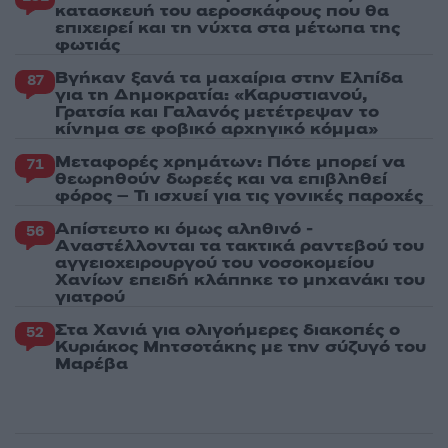
κατασκευή του αεροσκάφους που θα
επιχειρεί και τη νύχτα στα μέτωπα της
φωτιάς
Βγήκαν ξανά τα μαχαίρια στην Ελπίδα
87
για τη Δημοκρατία: «Καρυστιανού,
Γρατσία και Γαλανός μετέτρεψαν το
κίνημα σε φοβικό αρχηγικό κόμμα»
Μεταφορές χρημάτων: Πότε μπορεί να
71
θεωρηθούν δωρεές και να επιβληθεί
φόρος – Τι ισχυεί για τις γονικές παροχές
Απίστευτο κι όμως αληθινό -
56
Aναστέλλονται τα τακτικά ραντεβού του
αγγειοχειρουργού του νοσοκομείου
Χανίων επειδή κλάπηκε το μηχανάκι του
γιατρού
Στα Χανιά για ολιγοήμερες διακοπές ο
52
Κυριάκος Μητσοτάκης με την σύζυγό του
Μαρέβα