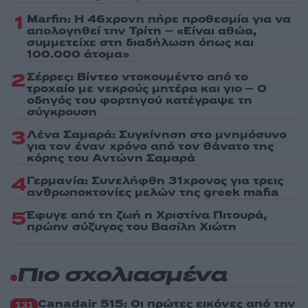
1
Marfin: Η 46χρονη πήρε προθεσμία για να
απολογηθεί την Τρίτη – «Είναι αθώα,
συμμετείχε στη διαδήλωση όπως και
100.000 άτομα»
2
Σέρρες: Βίντεο ντοκουμέντο από το
τροχαίο με νεκρούς μητέρα και γιο – Ο
οδηγός του φορτηγού κατέγραψε τη
σύγκρουση
3
Λένα Σαμαρά: Συγκίνηση στο μνημόσυνο
για τον έναν χρόνο από τον θάνατο της
κόρης του Αντώνη Σαμαρά
4
Γερμανία: Συνελήφθη 31χρονος για τρεις
ανθρωποκτονίες μελών της greek mafia
5
Έφυγε από τη ζωή η Χριστίνα Πιτουρά,
πρώην σύζυγος του Βασίλη Χιώτη
Πιο σχολιασμένα
Canadair 515: Οι πρώτες εικόνες από την
131