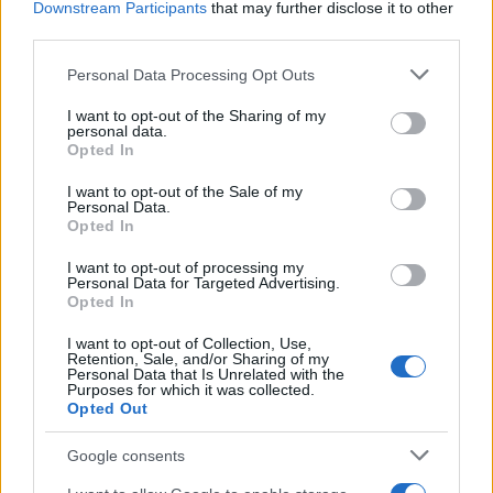
Downstream Participants
that may further disclose it to other
μηχανήματα δεν προλαβαίνουν να
third parties.
απομακρύνουν το χιόνι που πέφτει «Μόλις
Please note that this website/app uses one or more Google
Personal Data Processing Opt Outs
περνάει το εκχιονιστικό μηχάνημα, ακριβώς μετά
services and may gather and store information including but
από 10 λεπτά το χιόνι καλύπτει όλο το δρόμο.
not limited to your visit or usage behaviour. You may click to
I want to opt-out of the Sharing of my
personal data.
grant or deny consent to Google and its third-party tags to
Είναι πολύ δύσκολη η κατάσταση και το χιόνι είναι
Opted In
use your data for below specified purposes in below Google
ασταμάτητο» δήλωσε στο ΑΠΕ -ΜΠΕ ο
consent section.
I want to opt-out of the Sale of my
αντιπεριφερειάρχης Π.Ε Λάρισας, Δημήτρης
Personal Data.
Opted In
Παπαδημόπουλος.
I want to opt-out of processing my
Personal Data for Targeted Advertising.
– Κλειστά και τα καταστήματα λόγω χιονιά στη
Opted In
πόλη της Λάρισας
I want to opt-out of Collection, Use,
Retention, Sale, and/or Sharing of my
Personal Data that Is Unrelated with the
Η σφοδρότητα της κακοκαιρίας που έχει πλήξει
Purposes for which it was collected.
Opted Out
το νομό Λάρισας σήμερα, δημιούργησε
δυσκολίες στην καθημερινότητα της αγοράς της
Google consents
Λάρισας, με τους εμπόρους και