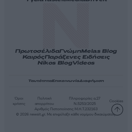
Πρωτοσέλιδα
Γνώμη
Melas Blog
Καιρός
Παράξενες Ειδήσεις
Nikos Blog
Videos
Ταυτότητα
Επικοινωνία
Διαφήμιση
Όροι
Πολιτική
Πληροφορίες α.27
Cookies
χρήσης
απορρήτου
Ν.5253/2025
Αριθμός Πιστοποίησης Μ.Η.Τ.232163
© 2026 newsit.gr. Με επιφύλαξη κάθε νομίμου δικαιώματος.