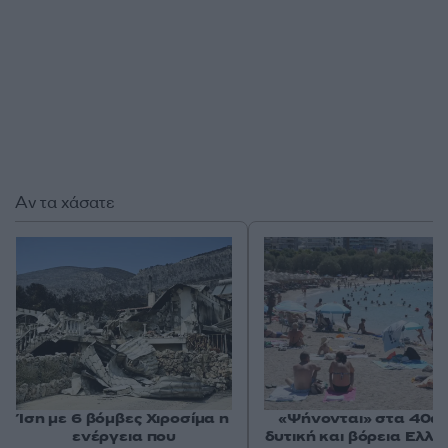
Αν τα χάσατε
Ίση με 6 βόμβες Χιροσίμα η
«Ψήνονται» στα 40άρ
ενέργεια που
δυτική και βόρεια Ελλά