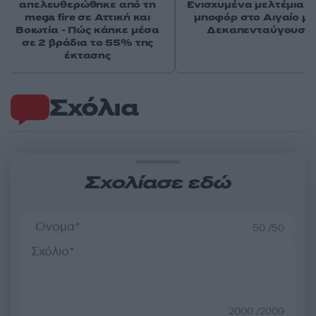
απελευθερώθηκε από τη
Ενισχυμένα μελτέμια έ
mega fire σε Αττική και
μποφόρ στο Αιγαίο μέ
Βοιωτία - Πώς κάηκε μέσα
Δεκαπενταύγουστ
σε 2 βράδια το 55% της
έκτασης
Σχόλια
Σχολίασε εδώ
50 /50
2000 /2000