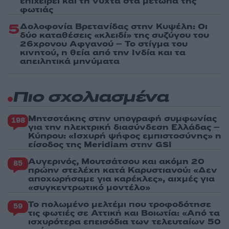
επιχειρεί και τη νύχτα στα μέτωπα της
φωτιάς
5
Δολοφονία Βρετανίδας στην Κυψέλη: Οι
δύο καταθέσεις «κλειδί» της συζύγου του
26χρονου Αφγανού – Το στίγμα του
κινητού, η θεία από την Ινδία και τα
απειλητικά μηνύματα
Πιο σχολιασμένα
Μητσοτάκης στην υπογραφή συμφωνίας
198
για την ηλεκτρική διασύνδεση Ελλάδας –
Κύπρου: «Ισχυρή ψήφος εμπιστοσύνης» η
είσοδος της Meridiam στην GSI
Αυγερινός, Μουτσάτσου και ακόμη 20
85
πρώην στελέχη κατά Καρυστιανού: «Δεν
αποχωρήσαμε για καρέκλες», αιχμές για
«συγκεντρωτικό μοντέλο»
Το πολωμένο μελτέμι που τροφοδότησε
59
τις φωτιές σε Αττική και Βοιωτία: «Από τα
ισχυρότερα επεισόδια των τελευταίων 50