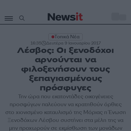
Μετάβαση
σε
o
27
περιεχόμενο
Τοπικά Νέα
16:35
Δευτέρα 9 Ιανουαρίου 2017
Λέσβος: Οι ξενοδόχοι
αρνούνται να
φιλοξενήσουν τους
ξεπαγιασμένους
πρόσφυγες
Την ώρα που εκατοντάδες οικογένειες
προσφύγων παλεύουν να κρατηθούν όρθιες
στο χιονισμένο καταυλισμό της Μόριας η Ένωση
Ξενοδόχων Λέσβου συστήνει στα μέλη της να
μην προχωρούν σε εκμίσθωση των μονάδων