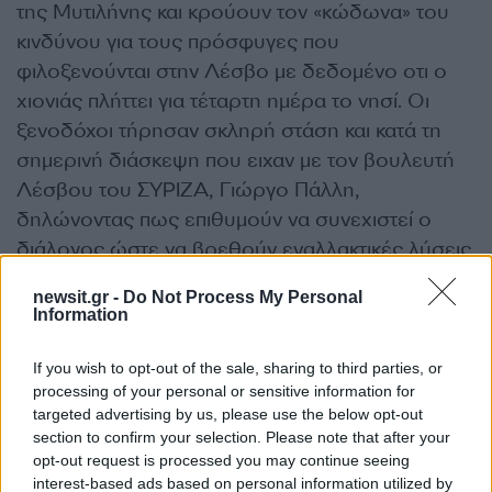
της Μυτιλήνης και κρούουν τον «κώδωνα» του
κινδύνου για τους πρόσφυγες που
φιλοξενούνται στην Λέσβο με δεδομένο οτι ο
χιονιάς πλήττει για τέταρτη ημέρα το νησί. Οι
ξενοδόχοι τήρησαν σκληρή στάση και κατά τη
σημερινή διάσκεψη που ειχαν με τον βουλευτή
Λέσβου του ΣΥΡΙΖΑ, Γιώργο Πάλλη,
δηλώνοντας πως επιθυμούν να συνεχιστεί ο
διάλογος ώστε να βρεθούν εναλλακτικές λύσεις
για τη φιλοξενία των προσφύγων. Ωστόσο, οι
newsit.gr -
Do Not Process My Personal
υπευθύνοι των δομών φιλοξενίας προσφύγων
Information
του νησιού επισημαίνουν πως κάθε ωρα που
χάνεται είναι πολύτιμη και προειδοποιούν οτι αν
If you wish to opt-out of the sale, sharing to third parties, or
processing of your personal or sensitive information for
δεν αρθεί το αδιέξοδο, τουλάχιστον για τις
targeted advertising by us, please use the below opt-out
οικογένειες, θα χαθούν ανθρώπινες ζωές απο το
section to confirm your selection. Please note that after your
πολικό ψύχος που επικρατεί στη Μόρια.
opt-out request is processed you may continue seeing
interest-based ads based on personal information utilized by