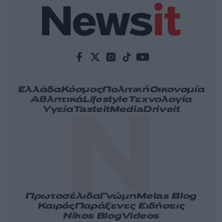
Ελλάδα
Κόσμος
Πολιτική
Οικονομία
Αθλητικά
Lifestyle
Τεχνολογία
Υγεία
Tasteit
Media
Driveit
Πρωτοσέλιδα
Γνώμη
Melas Blog
Καιρός
Παράξενες Ειδήσεις
Nikos Blog
Videos