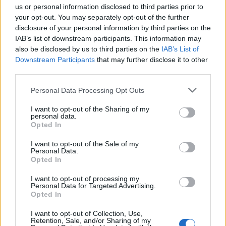
us or personal information disclosed to third parties prior to
Ρεπορτάζ: Κώστας Στάμου
your opt-out. You may separately opt-out of the further
disclosure of your personal information by third parties on the
ΔΙΑΦΗΜΙΣΗ
IAB’s list of downstream participants. This information may
also be disclosed by us to third parties on the
IAB’s List of
Downstream Participants
that may further disclose it to other
third parties.
Please note that this website/app uses one or more Google
Personal Data Processing Opt Outs
services and may gather and store information including but
not limited to your visit or usage behaviour. You may click to
I want to opt-out of the Sharing of my
personal data.
grant or deny consent to Google and its third-party tags to
Opted In
use your data for below specified purposes in below Google
consent section.
I want to opt-out of the Sale of my
Personal Data.
Opted In
I want to opt-out of processing my
Αν τα χάσατε
Personal Data for Targeted Advertising.
Opted In
I want to opt-out of Collection, Use,
Retention, Sale, and/or Sharing of my