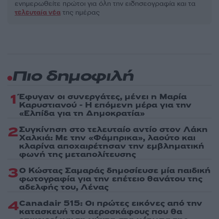
ενημερωθείτε πρώτοι για όλη την ειδησεογραφία και τα
τελευταία νέα
της ημέρας
Πιο δημοφιλή
1
Έφυγαν οι συνεργάτες, μένει η Μαρία
Καρυστιανού - Η επόμενη μέρα για την
«Ελπίδα για τη Δημοκρατία»
2
Συγκίνηση στο τελευταίο αντίο στον Λάκη
Χαλκιά: Με την «Φάμπρικα», λαούτο και
κλαρίνα αποχαιρέτησαν την εμβληματική
φωνή της μεταπολίτευσης
3
Ο Κώστας Σαμαράς δημοσίευσε μία παιδική
φωτογραφία για την επέτειο θανάτου της
αδελφής του, Λένας
4
Canadair 515: Οι πρώτες εικόνες από την
κατασκευή του αεροσκάφους που θα