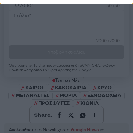
50 /50
2000 /2000
Υποβολή σχολίου
Όροι Χρήσης
. Το site προστατεύεται από reCAPTCHA, ισχύουν
Πολιτική Απορρήτου
&
Όροι Χρήσης
της Google.
Τοπικά Νέα
ΚΑΙΡΟΣ
ΚΑΚΟΚΑΙΡΙΑ
ΚΡΥΟ
ΜΕΤΑΝΑΣΤΕΣ
ΜΟΡΙΑ
ΞΕΝΟΔΟΧΕΙΑ
ΠΡΟΣΦΥΓΕΣ
ΧΙΟΝΙΑ
Share:
Ακολουθήστε το Νewsit.gr στο
Google News
και