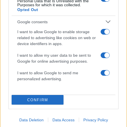
Personal Data that Is Unrelated with the
Purposes for which it was collected.
Opted Out
Google consents
I want to allow Google to enable storage
Marfin: Απολογείται
Προσωρινά κρατούμεν
related to advertising like cookies on web or
σήμερα η 46χρονη που
δήμαρχος, ο μηχανικός
device identifiers in apps.
έφτασε από τη Βρετανία –
ο ιδιοκτήτης του αιολι
Η μεταγωγή στην Ελλάδα
πάρκου για τη φωτιά 
I want to allow my user data to be sent to
και τα στοιχεία που την
Πόρτο Γερμενό και
Google for online advertising purposes.
εμπλέκουν
Ξηρονομή
I want to allow Google to send me
personalized advertising.
Σχόλια
CONFIRM
Σχολίασε εδώ
Data Deletion
Data Access
Privacy Policy