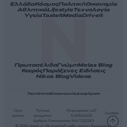
Ελλάδα
Κόσμος
Πολιτική
Οικονομία
Αθλητικά
Lifestyle
Τεχνολογία
Υγεία
Tasteit
Media
Driveit
Πρωτοσέλιδα
Γνώμη
Melas Blog
Καιρός
Παράξενες Ειδήσεις
Nikos Blog
Videos
Ταυτότητα
Επικοινωνία
Διαφήμιση
Όροι
Πολιτική
Πληροφορίες α.27
Cookies
χρήσης
απορρήτου
Ν.5253/2025
Αριθμός Πιστοποίησης Μ.Η.Τ.232163
© 2026 newsit.gr. Με επιφύλαξη κάθε νομίμου δικαιώματος.