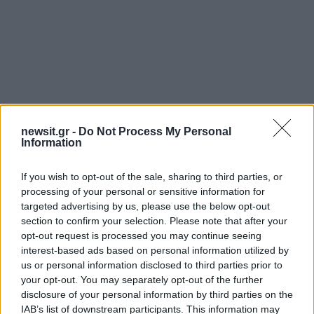
newsit.gr -
Do Not Process My Personal
Information
If you wish to opt-out of the sale, sharing to third parties, or
processing of your personal or sensitive information for
Όλα τα άρματα κατασκευάστηκαν στο
targeted advertising by us, please use the below opt-out
section to confirm your selection. Please note that after your
καρναβαλικό εργαστήριο του Δήμου Πατρέων
opt-out request is processed you may continue seeing
και συνδυάζουν τη μεγαλοπρέπεια, την
interest-based ads based on personal information utilized by
καλλιτεχνική ποιότητα και τη σατιρική διάσταση,
us or personal information disclosed to third parties prior to
your opt-out. You may separately opt-out of the further
ανταποκρινόμενα τόσο στα θέματα της πολιτικής
disclosure of your personal information by third parties on the
επικαιρότητας, μέσα από μια ανατρεπτική,
IAB’s list of downstream participants. This information may