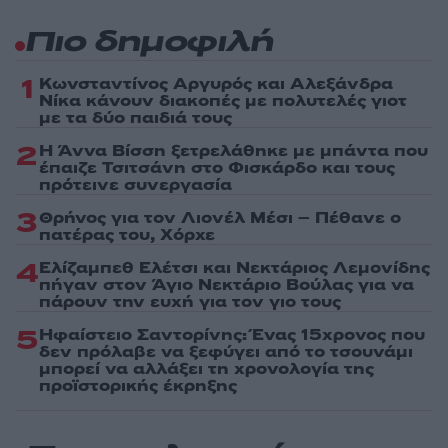
Πιο δημοφιλή
1
Κωνσταντίνος Αργυρός και Αλεξάνδρα
Νίκα κάνουν διακοπές με πολυτελές γιοτ
με τα δύο παιδιά τους
2
Η Άννα Βίσση ξετρελάθηκε με μπάντα που
έπαιζε Τσιτσάνη στο Φισκάρδο και τους
πρότεινε συνεργασία
3
Θρήνος για τον Λιονέλ Μέσι – Πέθανε ο
πατέρας του, Χόρχε
4
Ελίζαμπεθ Ελέτσι και Νεκτάριος Λεμονίδης
πήγαν στον Άγιο Νεκτάριο Βούλας για να
πάρουν την ευχή για τον γιο τους
5
Ηφαίστειο Σαντορίνης: Ένας 15χρονος που
δεν πρόλαβε να ξεφύγει από το τσουνάμι
μπορεί να αλλάξει τη χρονολογία της
προϊστορικής έκρηξης