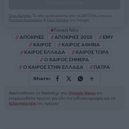
Υποβολή σχολίου
Όροι Χρήσης
. Το site προστατεύεται από reCAPTCHA, ισχύουν
Πολιτική Απορρήτου
&
Όροι Χρήσης
της Google.
Τοπικά Νέα
ΑΠΟΚΡΙΕΣ
ΑΠΟΚΡΙΕΣ 2016
ΕΜΥ
ΚΑΙΡΟΣ
ΚΑΙΡΟΣ ΑΘΗΝΑ
ΚΑΙΡΟΣ ΕΛΛΑΔΑ
ΚΑΙΡΟΣ ΤΩΡΑ
Ο ΚΑΙΡΟΣ ΣΗΜΕΡΑ
Ο ΚΑΙΡΟΣ ΣΤΗΝ ΕΛΛΑΔΑ
ΠΑΤΡΑ
Share:
Ακολουθήστε το Νewsit.gr στο
Google News
και
ενημερωθείτε πρώτοι για όλη την ειδησεογραφία και τα
τελευταία νέα
της ημέρας