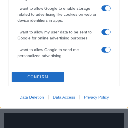
Μουσικό Άρμα.
I want to allow Google to enable storage
related to advertising like cookies on web or
device identifiers in apps.
Στην συνέχεια τη σκυτάλη θα πάρουν οι 30.000
καρναβαλιστές, όπου με τις πολύχρωμες στολές
I want to allow my user data to be sent to
τους και τις ευρηματικές κατασκευές τους, θα
Google for online advertising purposes.
βάλουν, όπως άλλωστε κάνουν κάθε χρόνο, τη
I want to allow Google to send me
δική τους σφραγίδα στον μεγάλο θεσμό της
personalized advertising.
Πάτρας.Η μεγάλη παρέλαση της Κυριακής θα
ολοκληρωθεί με τα άρματα του
σοκολατοπόλεμου, που θα συνεχίσουν το
CONFIRM
αναλλοίωτο στο πέρασμα του χρόνου
παραδοσιακό έθιμο, γλυκαίνοντας τους θεατές
Data Deletion
Data Access
Privacy Policy
με σοκολάτες.