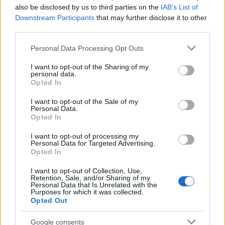
χιουμοριστική και σατιρική οπτική γωνία, όσο και
also be disclosed by us to third parties on the
IAB’s List of
στη διαχρονικότητα των μορφών του πατρινού
Downstream Participants
that may further disclose it to other
third parties.
καρναβαλιού, που έχουν συνδεθεί με την
μακρόχρονη ιστορία του.
Please note that this website/app uses one or more Google
Personal Data Processing Opt Outs
services and may gather and store information including but
not limited to your visit or usage behaviour. You may click to
I want to opt-out of the Sharing of my
Ο φετινός βασιλιάς καρνάβαλος είναι
personal data.
grant or deny consent to Google and its third-party tags to
Opted In
μεγαλειώδης, εντυπωσιακός, συμβολικός και
use your data for below specified purposes in below Google
consent section.
σατιρικός, σε πλήρη και διαρκή κίνηση. Το
I want to opt-out of the Sale of my
Personal Data.
καλλιτεχνικό και πολύχρωμο άρμα της
Opted In
βασίλισσας είναι εμπνευσμένο από τη θάλασσα
I want to opt-out of processing my
και το υγρό στοιχείο. Επίσης θα παρελάσουν τα
Personal Data for Targeted Advertising.
Opted In
άρματα «Ψωνίσαμε» και «Σύμφωνο πολιτικής
Συμβίωσης», καθώς και τα άρματα από το
I want to opt-out of Collection, Use,
Retention, Sale, and/or Sharing of my
καρναβάλι των μικρών, «Προπομπός Κιθαρίστας»,
Personal Data that Is Unrelated with the
Purposes for which it was collected.
«Ξαφνικά ένας Παπαγάλος», «Ο Γάτος στη
Opted Out
Σκεπή», «Πειρατικό Καράβι», «Το Τρενάκι», «Το
Google consents
Κάστρο», «Δεντράκια και Μανιτάρια» και το