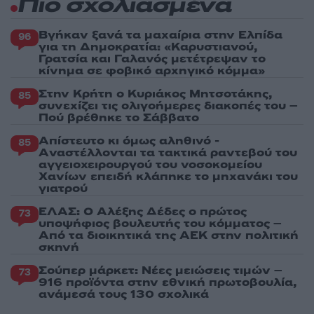
Πιο σχολιασμένα
Βγήκαν ξανά τα μαχαίρια στην Ελπίδα
96
για τη Δημοκρατία: «Καρυστιανού,
Γρατσία και Γαλανός μετέτρεψαν το
κίνημα σε φοβικό αρχηγικό κόμμα»
Στην Κρήτη ο Κυριάκος Μητσοτάκης,
85
συνεχίζει τις ολιγοήμερες διακοπές του –
Πού βρέθηκε το Σάββατο
Απίστευτο κι όμως αληθινό -
85
Aναστέλλονται τα τακτικά ραντεβού του
αγγειοχειρουργού του νοσοκομείου
Χανίων επειδή κλάπηκε το μηχανάκι του
γιατρού
ΕΛΑΣ: Ο Αλέξης Δέδες ο πρώτος
73
υποψήφιος βουλευτής του κόμματος –
Από τα διοικητικά της ΑΕΚ στην πολιτική
σκηνή
Σούπερ μάρκετ: Νέες μειώσεις τιμών –
73
916 προϊόντα στην εθνική πρωτοβουλία,
ανάμεσά τους 130 σχολικά