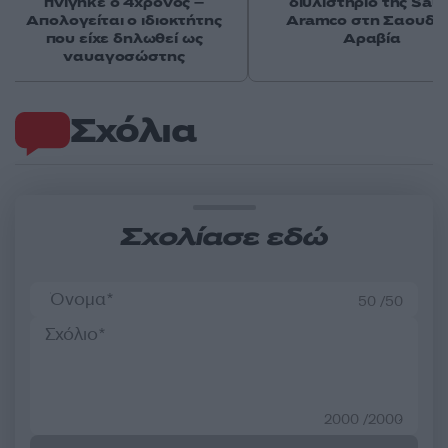
πνίγηκε ο 4χρονος –
διυλιστήριο της Saud
Απολογείται ο ιδιοκτήτης
Aramco στη Σαουδι
που είχε δηλωθεί ως
Αραβία
ναυαγοσώστης
Σχόλια
Σχολίασε εδώ
50 /50
2000 /2000