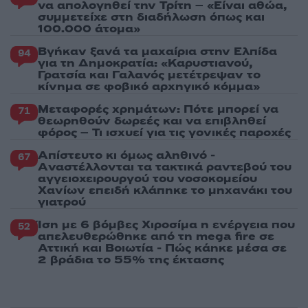
να απολογηθεί την Τρίτη – «Είναι αθώα,
συμμετείχε στη διαδήλωση όπως και
100.000 άτομα»
Βγήκαν ξανά τα μαχαίρια στην Ελπίδα
94
για τη Δημοκρατία: «Καρυστιανού,
Γρατσία και Γαλανός μετέτρεψαν το
κίνημα σε φοβικό αρχηγικό κόμμα»
Μεταφορές χρημάτων: Πότε μπορεί να
71
θεωρηθούν δωρεές και να επιβληθεί
φόρος – Τι ισχυεί για τις γονικές παροχές
Απίστευτο κι όμως αληθινό -
67
Aναστέλλονται τα τακτικά ραντεβού του
αγγειοχειρουργού του νοσοκομείου
Χανίων επειδή κλάπηκε το μηχανάκι του
γιατρού
Ίση με 6 βόμβες Χιροσίμα η ενέργεια που
52
απελευθερώθηκε από τη mega fire σε
Αττική και Βοιωτία - Πώς κάηκε μέσα σε
2 βράδια το 55% της έκτασης