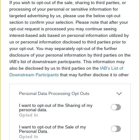
If you wish to opt-out of the sale, sharing to third parties, or
processing of your personal or sensitive information for
targeted advertising by us, please use the below opt-out
section to confirm your selection. Please note that after your
opt-out request is processed you may continue seeing
interest-based ads based on personal information utilized by
Αν τα χάσατε
us or personal information disclosed to third parties prior to
your opt-out. You may separately opt-out of the further
disclosure of your personal information by third parties on the
Ανανεώθηκε πριν
IAB’s list of downstream participants. This information may
6 λεπτά
also be disclosed by us to third parties on the
IAB’s List of
Downstream Participants
that may further disclose it to other
third parties.
Please note that this website/app uses one or more Google
Personal Data Processing Opt Outs
services and may gather and store information including but
not limited to your visit or usage behaviour. You may click to
I want to opt-out of the Sharing of my
Θρίλερ στον Λυκαβηττό:
Συναγερμός για φωτιέ
personal data.
grant or deny consent to Google and its third-party tags to
Βρέθηκε πτώμα σε σπηλιά
επόμενα 24ωρα: Άνε
Opted In
use your data for below specified purposes in below Google
κοντά στο εκκλησάκι των
έως 9 μποφόρ και 39°
consent section.
Αγίων Ισιδώρων -
Αττική και Βοιωτία στ
I want to opt-out of the Sale of my
Φωτογραφίες από το
«επικίνδυνες» περιοχ
Personal Data.
Opted In
σημείο