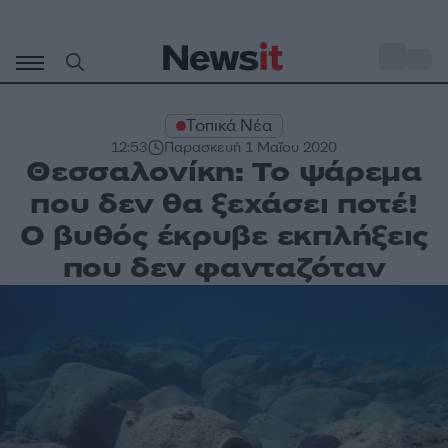
Μετάβαση
σε
o
34
περιεχόμενο
Τοπικά Νέα
12:53
Παρασκευή 1 Μαΐου 2020
Θεσσαλονίκη: Το ψάρεμα
που δεν θα ξεχάσει ποτέ!
Ο βυθός έκρυβε εκπλήξεις
που δεν φανταζόταν