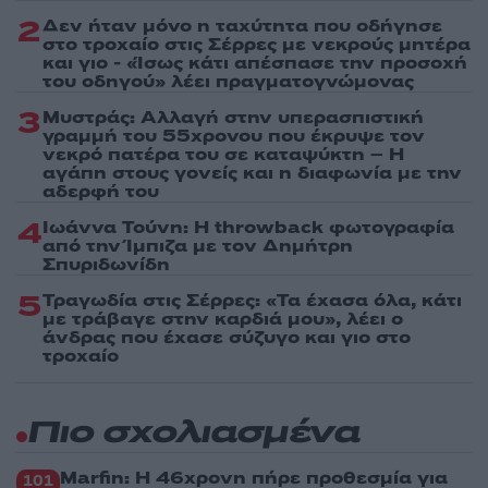
2
Δεν ήταν μόνο η ταχύτητα που οδήγησε
στο τροχαίο στις Σέρρες με νεκρούς μητέρα
και γιο - «Ίσως κάτι απέσπασε την προσοχή
του οδηγού» λέει πραγματογνώμονας
3
Μυστράς: Αλλαγή στην υπερασπιστική
γραμμή του 55χρονου που έκρυψε τον
νεκρό πατέρα του σε καταψύκτη – Η
αγάπη στους γονείς και η διαφωνία με την
αδερφή του
4
Ιωάννα Τούνη: Η throwback φωτογραφία
από την Ίμπιζα με τον Δημήτρη
Σπυριδωνίδη
5
Τραγωδία στις Σέρρες: «Τα έχασα όλα, κάτι
με τράβαγε στην καρδιά μου», λέει ο
άνδρας που έχασε σύζυγο και γιο στο
τροχαίο
Πιο σχολιασμένα
Marfin: Η 46χρονη πήρε προθεσμία για
101