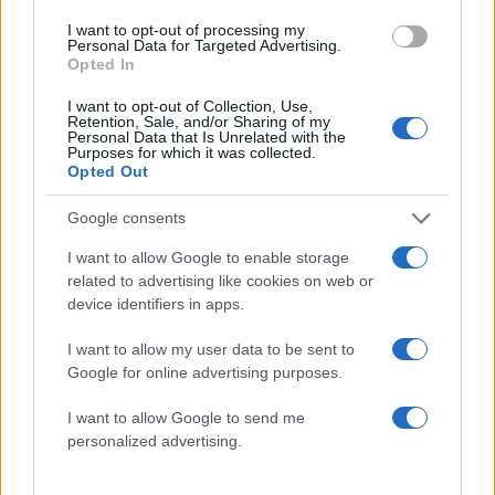
I want to opt-out of processing my
Personal Data for Targeted Advertising.
Σχόλια
Opted In
I want to opt-out of Collection, Use,
Retention, Sale, and/or Sharing of my
Personal Data that Is Unrelated with the
Purposes for which it was collected.
Opted Out
Σχολίασε εδώ
Google consents
I want to allow Google to enable storage
50 /50
related to advertising like cookies on web or
device identifiers in apps.
I want to allow my user data to be sent to
Google for online advertising purposes.
2000 /2000
I want to allow Google to send me
Υποβολή σχολίου
personalized advertising.
Όροι Χρήσης
. Το site προστατεύεται από reCAPTCHA, ισχύουν