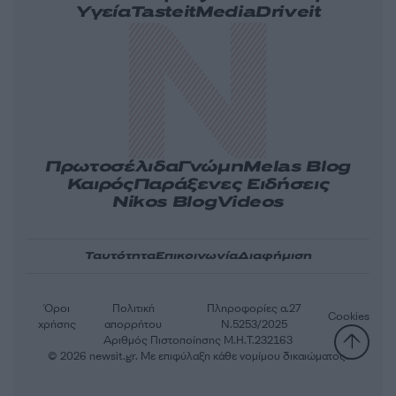
Υγεία
Tasteit
Media
Driveit
Πρωτοσέλιδα
Γνώμη
Melas Blog
Καιρός
Παράξενες Ειδήσεις
Nikos Blog
Videos
Ταυτότητα
Επικοινωνία
Διαφήμιση
Όροι
Πολιτική
Πληροφορίες α.27
Cookies
χρήσης
απορρήτου
Ν.5253/2025
Αριθμός Πιστοποίησης Μ.Η.Τ.232163
© 2026 newsit.gr. Με επιφύλαξη κάθε νομίμου δικαιώματος.