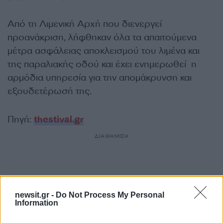
Από τη Λιμενική Αρχή που διενεργεί
προανάκριση, λήφθηκαν όλα τα απαιτούμενα
μέτρα ασφάλειας αποκλεισμού του λιμένα και
της παραλιακής οδού και έχει ενημερωθεί η
αρμόδια υπηρεσία για την απομάκρυνση και
εξουδετέρωσή της.
Πηγή:
thestival.gr
ΔΙΑΦΗΜΙΣΗ
newsit.gr -
Do Not Process My Personal
Information