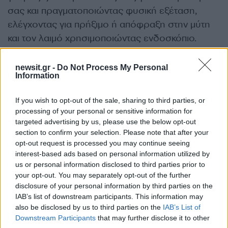
σας και πραγματοποιώντας φυσική εξέταση,
ελέγχοντας για πρήξιμο ή απόφραξη στην μύτη
και τον λαιμό χρησιμοποιώντας ενδοσκόπιο.
Μερικές φορές μια αξονική τομογραφία
newsit.gr -
Do Not Process My Personal
Information
χρησιμοποιείται για να βοηθήσει στη διάγνωση.
If you wish to opt-out of the sale, sharing to third parties, or
Θεραπευτική αγωγή
processing of your personal or sensitive information for
targeted advertising by us, please use the below opt-out
section to confirm your selection. Please note that after your
Αλλεργίες
opt-out request is processed you may continue seeing
interest-based ads based on personal information utilized by
us or personal information disclosed to third parties prior to
Ο εντοπισμός της ουσίας στην οποία είστε
your opt-out. You may separately opt-out of the further
αλλεργικοί και η αποφυγή της είναι ένα
disclosure of your personal information by third parties on the
ουσιαστικό μέρος της διαχείρισης των
IAB’s list of downstream participants. This information may
αλλεργιών.
also be disclosed by us to third parties on the
IAB’s List of
Downstream Participants
that may further disclose it to other