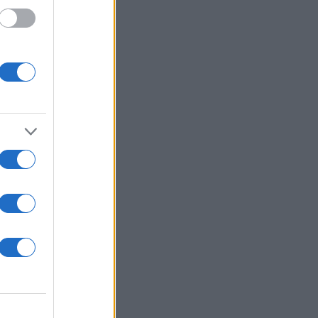
ική
ήνες,
ρίως