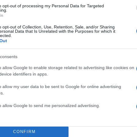
to opt-out of processing my Personal Data for Targeted
 πλούσιες σε ω-3 λιπαρά οξέα με καρδιοπροστατευτ
ing.
In
o opt-out of Collection, Use, Retention, Sale, and/or Sharing
ersonal Data that Is Unrelated with the Purposes for which it
 αλκοόλ
lected.
Out
ρασί είναι γνωστό για την περιεκτικότητά του σε
consents
σίες, η κατάχρηση αλκοόλ, ιδιαίτερα τους θερινούς μ
σει αρρυθμίες, όπως όπως η κολπική μαρμαρυγή κυ
o allow Google to enable storage related to advertising like cookies on
evice identifiers in apps.
νης γαστρο-οισοφαγικής παλινδρόμησης.
o allow my user data to be sent to Google for online advertising
ραστηριότητα
s.
to allow Google to send me personalized advertising.
η υπό υψηλές θερμοκρασίες ενέχει αυξημένο
νο, ειδικά για ασθενείς με γνωστή καρδιοπάθεια.
ειμματική άσκηση, με διαλείμματα ανάπαυσης και
CONFIRM
 της έντασης, ιδιαίτερα για μεσήλικες και άτομα με