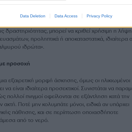
Data Deletion
Data Access
Privacy Policy
 προκαλεί απώλειες ηλεκτρολυτών, επομένως, σε
ης δραστηριότητας, μπορεί να κριθεί χρήσιμη η λήψη
υασμάτων, προληπτικά ή αποκαταστατικά, ιδιαίτερα 
αλμυρού ιδρώτα».
με προσοχή
μια εξαιρετική μορφή άσκησης, όμως οι ηλικιωμένοι κ
ι να είναι ιδιαίτερα προσεκτικοί. Συνιστάται να παρα
ς πολλοί πνιγμοί οφείλονται σε εξάντληση κατά την
 ακτή. Ποτέ μην κολυμπάτε μόνοι, ειδικά αν υπάρχει
γικής πάθησης, και σε περίπτωση οποιασδήποτε
 άμεσα από το νερό.