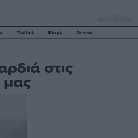
o
Αθήνα
27
C
a
Tasteit
Blogs
Driveit
αρδιά στις
 μας