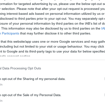
formation for targeted advertising by us, please use the below opt-out s
r selection. Please note that after your opt-out request is processed y
ί να ενισχυθεί με την κατανάλωση τροφών πλούσι
eing interest-based ads based on personal information utilized by us or
disclosed to third parties prior to your opt-out. You may separately opt-
νικά και τα φρούτα. Ωστόσο, οι διαβητικοί ασθενείς 
losure of your personal information by third parties on the IAB’s list of
κοί στην πρόσληψη φρούτων υψηλής περιεκτικότητας 
. This information may also be disclosed by us to third parties on the
IA
Participants
that may further disclose it to other third parties.
 that this website/app uses one or more Google services and may gath
including but not limited to your visit or usage behaviour. You may click 
 to Google and its third-party tags to use your data for below specifi
ogle consent section.
εται ο θερμιδικός μας μεταβολισμός, άρα και οι
νάγκες. Συνιστώνται ελαφριά γεύματα, όπως λαδερά,
l Data Processing Opt Outs
φρέσκες σαλάτες, πάντα με μέτρο στη χρήση ελαιόλ
o opt-out of the Sharing of my personal data.
In
ε γεύματα εκτός σπιτιού, καλό είναι να αποφεύγουμ
παρά πιάτα, καθώς πολλά εξ αυτών παρασκευάζονται 
o opt-out of the Sale of my Personal Data.
οιημένα έλαια, που ενδέχεται να περιέχουν οξειδωτ
In
ή για τα αγγεία. Ιδανικές επιλογές είναι τα ψητά ψάρ