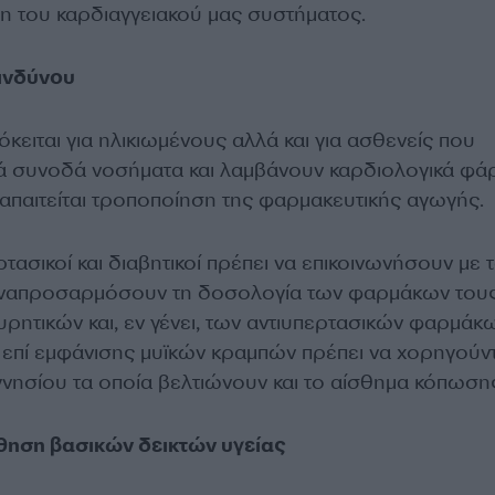
 του καρδιαγγειακού μας συστήματος.
ινδύνου
όκειται για ηλικιωμένους αλλά και για ασθενείς που
ά συνοδά νοσήματα και λαμβάνουν καρδιολογικά φά
 απαιτείται τροποποίηση της φαρμακευτικής αγωγής.
τασικοί και διαβητικοί πρέπει να επικοινωνήσουν με 
 αναπροσαρμόσουν τη δοσολογία των φαρμάκων τους
υρητικών και, εν γένει, των αντιυπερτασικών φαρμάκω
ι επί εμφάνισης μυϊκών κραμπών πρέπει να χορηγούντ
ησίου τα οποία βελτιώνουν και το αίσθημα κόπωση
ηση βασικών δεικτών υγείας