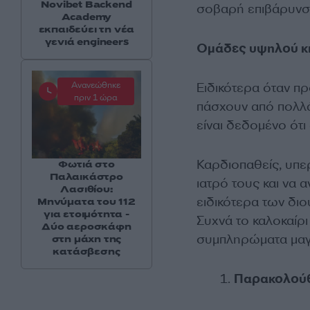
Novibet Backend
σοβαρή επιβάρυνση
Academy
εκπαιδεύει τη νέα
γενιά engineers
Ομάδες υψηλού κ
Ειδικότερα όταν πρ
Ανανεώθηκε
πριν 1 ώρα
πάσχουν από πολλ
είναι δεδομένο ότι
Καρδιοπαθείς, υπερ
Φωτιά στο
Παλαικάστρο
ιατρό τους και να
Λασιθίου:
ειδικότερα των διο
Μηνύματα του 112
για ετοιμότητα -
Συχνά το καλοκαίρ
Δύο αεροσκάφη
συμπληρώματα μαγν
στη μάχη της
κατάσβεσης
Παρακολούθ