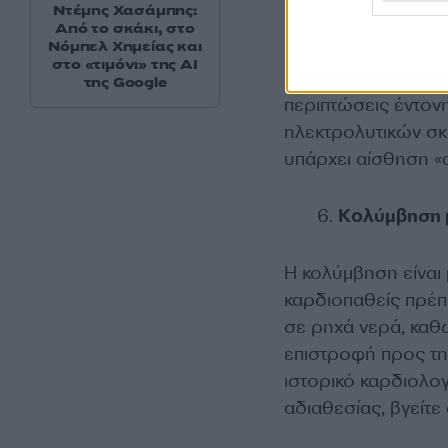
Ντέμης Χασάμπης:
καθιστική ζωή.
Από το σκάκι, στο
Νόμπελ Χημείας και
στο «τιμόνι» της AI
Η έντονη εφίδρωση
της Google
περιπτώσεις έντον
ηλεκτρολυτικών σκε
υπάρχει αίσθηση «
Κολύμβηση 
Η κολύμβηση είναι 
καρδιοπαθείς πρέπε
σε ρηχά νερά, καθώ
επιστροφή προς την
ιστορικό καρδιολο
αδιαθεσίας, βγείτε