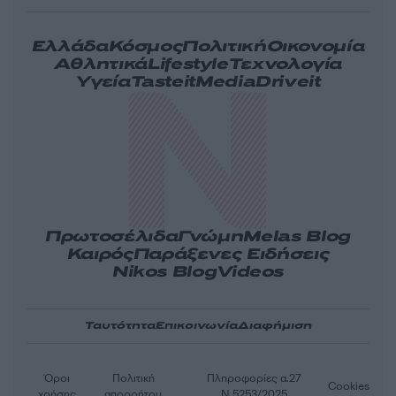
Ελλάδα
Κόσμος
Πολιτική
Οικονομία
Αθλητικά
Lifestyle
Τεχνολογία
Υγεία
Tasteit
Media
Driveit
Πρωτοσέλιδα
Γνώμη
Melas Blog
Καιρός
Παράξενες Ειδήσεις
Nikos Blog
Videos
Ταυτότητα
Επικοινωνία
Διαφήμιση
Όροι
Πολιτική
Πληροφορίες α.27
Cookies
χρήσης
απορρήτου
Ν.5253/2025