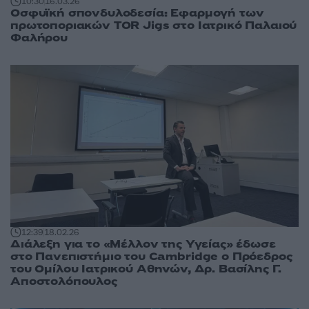
10:30
16.03.26
Οσφυϊκή σπονδυλοδεσία: Εφαρμογή των
πρωτοποριακών TOR Jigs στο Ιατρικό Παλαιού
Φαλήρου
12:39
18.02.26
Διάλεξη για το «Μέλλον της Υγείας» έδωσε
στο Πανεπιστήμιο του Cambridge ο Πρόεδρος
του Ομίλου Ιατρικού Αθηνών, Δρ. Βασίλης Γ.
Αποστολόπουλος