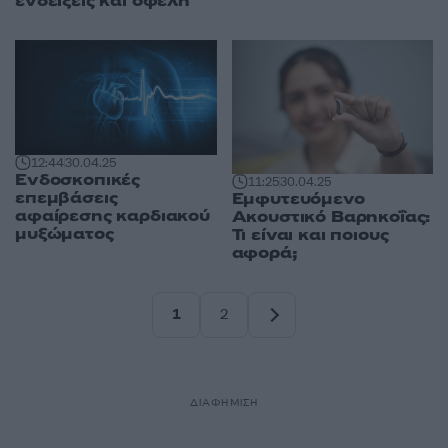
ενδείξεις και οφέλη
12:44
30.04.25
Ενδοσκοπικές
11:25
30.04.25
επεμβάσεις
Εμφυτευόμενο
αφαίρεσης καρδιακού
Ακουστικό Βαρηκοΐας:
μυξώματος
Τι είναι και ποιους
αφορά;
1
2
Σελίδα
Σελίδα
ΔΙΑΦΗΜΙΣΗ