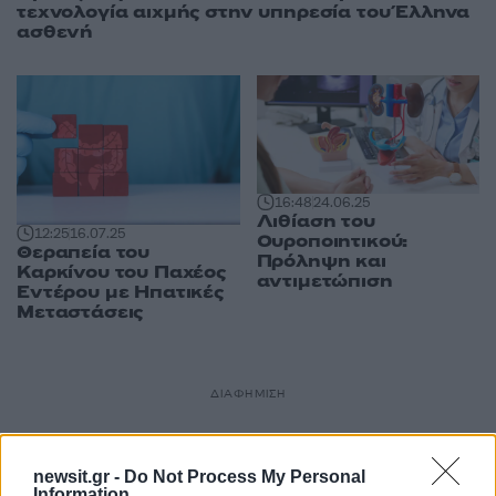
τεχνολογία αιχμής στην υπηρεσία του Έλληνα
ασθενή
16:48
24.06.25
Λιθίαση του
12:25
16.07.25
Ουροποιητικού:
Θεραπεία του
Πρόληψη και
Καρκίνου του Παχέος
αντιμετώπιση
Εντέρου με Ηπατικές
Μεταστάσεις
ΔΙΑΦΗΜΙΣΗ
newsit.gr -
Do Not Process My Personal
Information