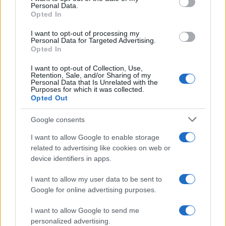
Personal Data.
Opted In
12:06
19.06.25
Απλές συμβουλές για υγιή καρδιά στις
I want to opt-out of processing my
καλοκαιρινές διακοπές μας
Personal Data for Targeted Advertising.
Opted In
I want to opt-out of Collection, Use,
Retention, Sale, and/or Sharing of my
Personal Data that Is Unrelated with the
Purposes for which it was collected.
Opted Out
Google consents
I want to allow Google to enable storage
related to advertising like cookies on web or
device identifiers in apps.
I want to allow my user data to be sent to
08:30
18.06.25
Κιρσοί και Φλεβική Ανεπάρκεια
Google for online advertising purposes.
I want to allow Google to send me
personalized advertising.