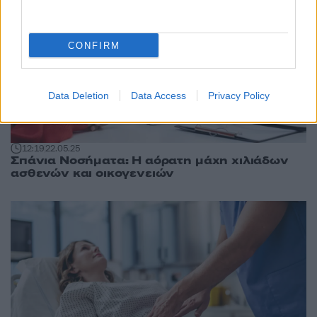
CONFIRM
Data Deletion
Data Access
Privacy Policy
12:19
22.05.25
Σπάνια Νοσήματα: Η αόρατη μάχη χιλιάδων
ασθενών και οικογενειών