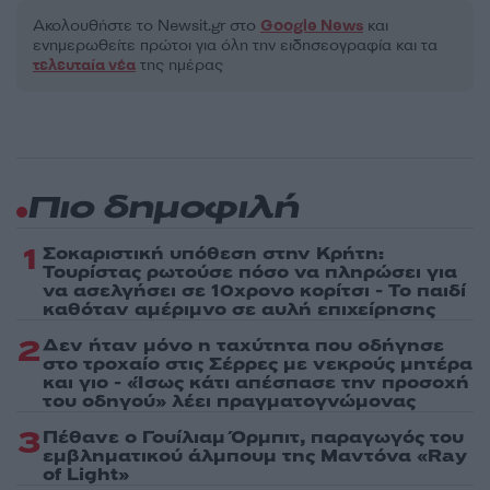
Ακολουθήστε το Νewsit.gr στο
Google News
και
ενημερωθείτε πρώτοι για όλη την ειδησεογραφία και τα
τελευταία νέα
της ημέρας
Πιο δημοφιλή
1
Σοκαριστική υπόθεση στην Κρήτη:
Τουρίστας ρωτούσε πόσο να πληρώσει για
να ασελγήσει σε 10χρονο κορίτσι - Το παιδί
καθόταν αμέριμνο σε αυλή επιχείρησης
2
Δεν ήταν μόνο η ταχύτητα που οδήγησε
στο τροχαίο στις Σέρρες με νεκρούς μητέρα
και γιο - «Ίσως κάτι απέσπασε την προσοχή
του οδηγού» λέει πραγματογνώμονας
3
Πέθανε ο Γουίλιαμ Όρμπιτ, παραγωγός του
εμβληματικού άλμπουμ της Μαντόνα «Ray
of Light»