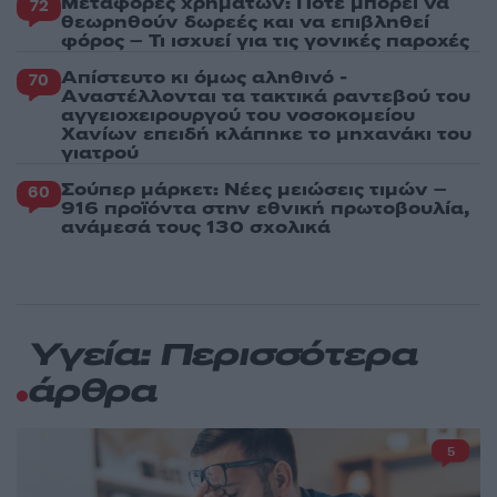
Μεταφορές χρημάτων: Πότε μπορεί να
72
θεωρηθούν δωρεές και να επιβληθεί
φόρος – Τι ισχυεί για τις γονικές παροχές
Απίστευτο κι όμως αληθινό -
70
Aναστέλλονται τα τακτικά ραντεβού του
αγγειοχειρουργού του νοσοκομείου
Χανίων επειδή κλάπηκε το μηχανάκι του
γιατρού
Σούπερ μάρκετ: Νέες μειώσεις τιμών –
60
916 προϊόντα στην εθνική πρωτοβουλία,
ανάμεσά τους 130 σχολικά
Υγεία: Περισσότερα
άρθρα
5