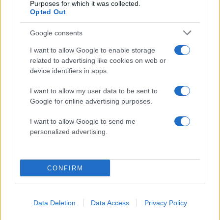
περιλαμβάνει την έκθεση του δέρματος σε
Purposes for which it was collected.
Opted Out
φυσικό ηλιακό φως ή/και τη χρήση υπεριώδους
ακτινοβολίας Α (UVA) και στενού φάσματος UVB,
Google consents
είτε μόνες τους είτε σε συνδυασμό με
I want to allow Google to enable storage
φάρμακα», καταλήγει ο δρ Χρήστος Στάμου.
related to advertising like cookies on web or
device identifiers in apps.
ΔΙΑΦΗΜΙΣΗ
I want to allow my user data to be sent to
Google for online advertising purposes.
I want to allow Google to send me
personalized advertising.
CONFIRM
Data Deletion
Data Access
Privacy Policy