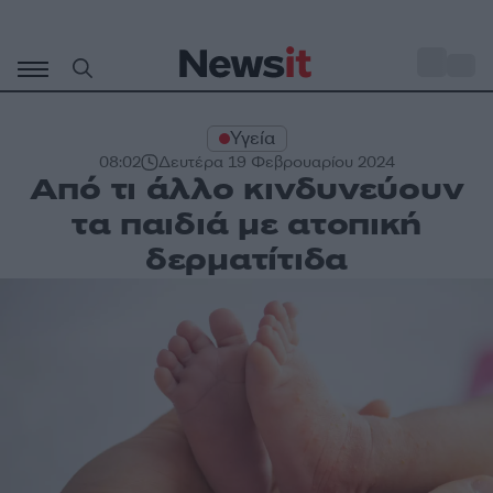
Μετάβαση
σε
o
35
περιεχόμενο
Υγεία
08:02
Δευτέρα 19 Φεβρουαρίου 2024
Από τι άλλο κινδυνεύουν
τα παιδιά με ατοπική
δερματίτιδα