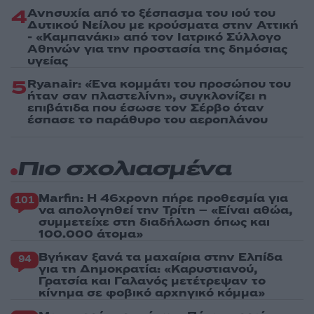
4
Ανησυχία από το ξέσπασμα του ιού του
Δυτικού Νείλου με κρούσματα στην Αττική
- «Καμπανάκι» από τον Ιατρικό Σύλλογο
Αθηνών για την προστασία της δημόσιας
υγείας
5
Ryanair: «Ένα κομμάτι του προσώπου του
ήταν σαν πλαστελίνη», συγκλονίζει η
επιβάτιδα που έσωσε τον Σέρβο όταν
έσπασε το παράθυρο του αεροπλάνου
Πιο σχολιασμένα
Marfin: Η 46χρονη πήρε προθεσμία για
101
να απολογηθεί την Τρίτη – «Είναι αθώα,
συμμετείχε στη διαδήλωση όπως και
100.000 άτομα»
Βγήκαν ξανά τα μαχαίρια στην Ελπίδα
94
για τη Δημοκρατία: «Καρυστιανού,
Γρατσία και Γαλανός μετέτρεψαν το
κίνημα σε φοβικό αρχηγικό κόμμα»