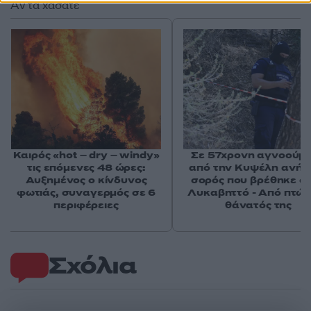
Αν τα χάσατε
Καιρός «hot – dry – windy»
Σε 57χρονη αγνοούμ
τις επόμενες 48 ώρες:
από την Κυψέλη ανήκε
Αυξημένος ο κίνδυνος
σορός που βρέθηκε σ
φωτιάς, συναγερμός σε 6
Λυκαβηττό - Από πτώσ
περιφέρειες
θάνατός της
Σχόλια