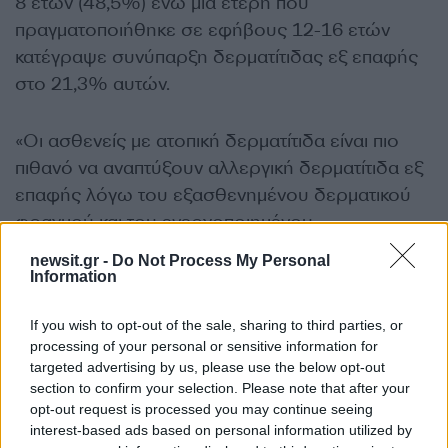
8 ετών (48,5%) ενώ μια έτερη που
πραγματοποιήθηκε σε εφήβους 12-16 ετών
κατέγραψε συνύπαρξη δερματίτιδας εξ επαφής
στο 21,3% αυτών.
«Οι ασθενείς με ατοπική δερματίτιδα είναι πιο
πιθανό να αναπτύξουν αλλεργική δερματίτιδα εξ
επαφής λόγω του εξασθενημένου δερματικού
φραγμού και του ενεργοποιημένου
ανοσοποιητικού τους συστήματος. Η ομοιότητα
newsit.gr -
Do Not Process My Personal
των κλινικών συμπτωμάτων των δύο παθήσεων
Information
μπορεί να οδηγήσει σε υποδιάγνωση της
If you wish to opt-out of the sale, sharing to third parties, or
αλλεργίας και σε επιμονή των συμπτωμάτων της
processing of your personal or sensitive information for
ατοπικής δερματίτιδας.
targeted advertising by us, please use the below opt-out
section to confirm your selection. Please note that after your
opt-out request is processed you may continue seeing
Ο μόνος τρόπος ελέγχου της ύπαρξής της (ή
interest-based ads based on personal information utilized by
συνύπαρξης) είναι η διενέργεια patch tests,