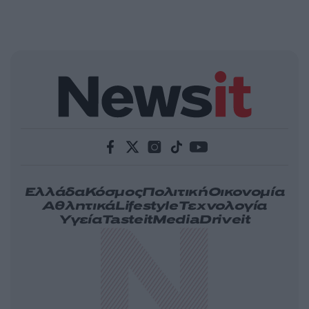
Ελλάδα
Κόσμος
Πολιτική
Οικονομία
Αθλητικά
Lifestyle
Τεχνολογία
Υγεία
Tasteit
Media
Driveit