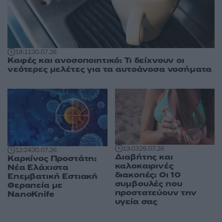
18:11
30.07.26
Καφές και ανοσοποιητικό: Τι δείχνουν οι
νεότερες μελέτες για τα αυτοάνοσα νοσήματα
13:03
29.07.26
12:24
30.07.26
Διαβήτης και
Καρκίνος Προστάτη:
καλοκαιρινές
Νέα Ελάχιστα
διακοπές: Οι 10
Επεμβατική Εστιακή
συμβουλές που
Θεραπεία με
προστατεύουν την
NanoKnife
υγεία σας