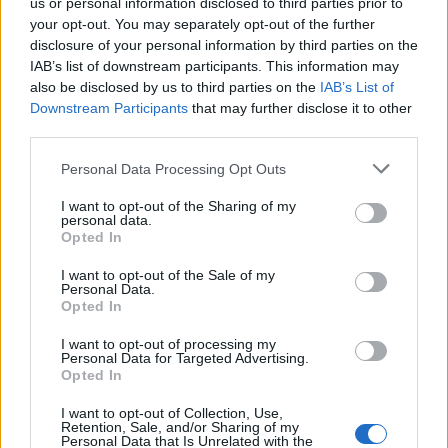
us or personal information disclosed to third parties prior to
όπου τοποθετούνται στο δέρμα μικρές
your opt-out. You may separately opt-out of the further
ποσότητες ουσιών που θα μπορούσαν να
disclosure of your personal information by third parties on the
IAB’s list of downstream participants. This information may
προκαλέσουν αλλεργική αντίδραση και κατόπιν
also be disclosed by us to third parties on the
IAB’s List of
ένα επίθεμα πάνω στην περιοχή. Αναλόγως της
Downstream Participants
that may further disclose it to other
αντίδρασης, εντοπίζεται το αλλεργιογόνο που
third parties.
την προκαλεί, ο ασθενής αποφεύγει την επαφή
Please note that this website/app uses one or more Google
Personal Data Processing Opt Outs
με αυτό και τα συμπτώματα υποχωρούν. Έτσι, στις
services and may gather and store information including but
περιπτώσεις που συνυπάρχουν οι δύο
not limited to your visit or usage behaviour. You may click to
I want to opt-out of the Sharing of my
personal data.
grant or deny consent to Google and its third-party tags to
καταστάσεις είναι ευκολότερος ο έλεγχος των
Opted In
use your data for below specified purposes in below Google
συμπτωμάτων και της ατοπικής δερματίτιδας.
consent section.
I want to opt-out of the Sale of my
Personal Data.
Opted In
Οι επιλογές που έχουμε σήμερα για τον
περιορισμό της φλεγμονής και του κνησμού που
I want to opt-out of processing my
Personal Data for Targeted Advertising.
προκαλεί είναι η χρήση τοπικών ή συστηματικών
Opted In
στεροειδών, βιολογικών φαρμάκων,
I want to opt-out of Collection, Use,
αναστολέων JAK και η φωτοθεραπεία, που
Retention, Sale, and/or Sharing of my
Personal Data that Is Unrelated with the