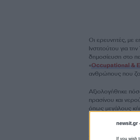
Οι ερευνητές, με 
Ινστιτούτου για την
δημοσίευση στο περ
«
Occupational & E
ανθρώπους που ζου
Αξιολογήθηκε πόσο
πρασίνου και νερού
όπως μεγάλους κήπο
σχετιζόταν με τα φ
newsit.gr 
Διαπιστώθηκε ότι 
If you wish 