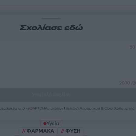
Σχολίασε εδώ
50
2000 /
Υποβολή σχολίου
ροστατεύεται από reCAPTCHA, ισχύουν
Πολιτική Απορρήτου
&
Όροι Χρήσης
της
Υγεία
ΦΑΡΜΑΚΑ
ΦΥΣΗ