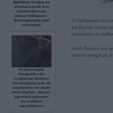
Προ
Βρέθηκε πτώμα σε
σπηλιά κοντά στο
εκκλησάκι των
Αγίων Ισιδώρων -
Οι άνθρωποι που 
Φωτογραφίες από
το σημείο
και βουνά, έχουν 
υπέρταση, το άσθμα
Αυτό δείχνει νέα φ
τακτική επαφή με τ
Η αστυνομία
διαψεύδει ότι
τουρίστας θέλησε
να πληρώσει για να
ασελγήσει σε παιδί
στην Κρήτη - Έκανε
ερωτική πρόταση
σε ενήλικη
εργαζόμενη