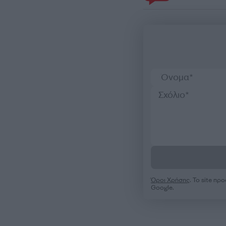
Όροι Χρήσης
. Το site π
Google.