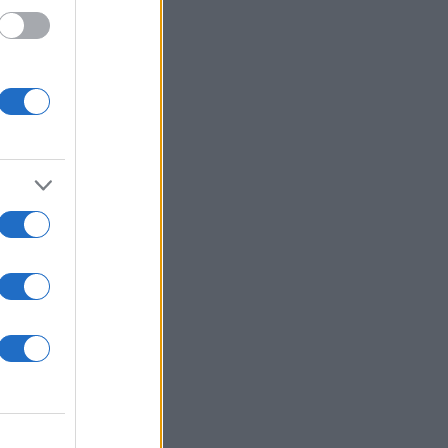
ι πως
 στην