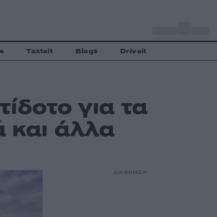
o
Αθήνα
34
C
a
Tasteit
Blogs
Driveit
ίδοτο για τα
ά και άλλα
ΔΙΑΦΗΜΙΣΗ