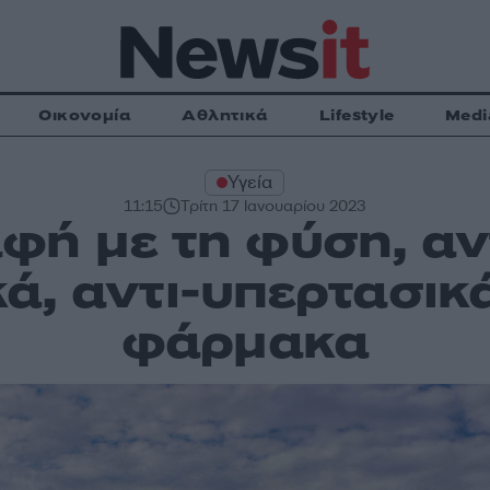
Οικονομία
Αθλητικά
Lifestyle
Medi
Υγεία
11:15
Τρίτη 17 Ιανουαρίου 2023
φή με τη φύση, αντ
ά, αντι-υπερτασικ
φάρμακα