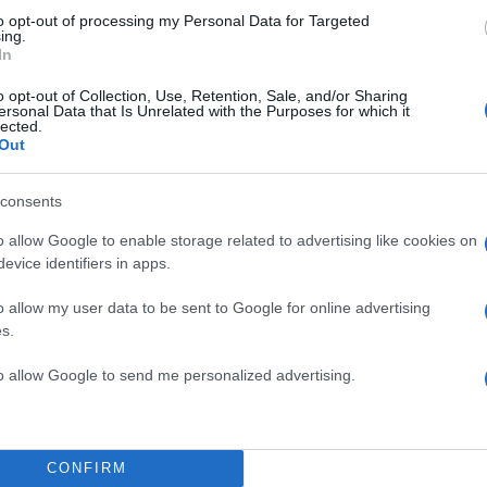
to opt-out of processing my Personal Data for Targeted
ing.
In
o opt-out of Collection, Use, Retention, Sale, and/or Sharing
ersonal Data that Is Unrelated with the Purposes for which it
lected.
Out
consents
o allow Google to enable storage related to advertising like cookies on
evice identifiers in apps.
o allow my user data to be sent to Google for online advertising
s.
to allow Google to send me personalized advertising.
ε ότι «η έκθεση στα φυσικά περιβάλλοντα θεωρείτα
την ανθρώπινη υγεία».
αι η επίσκεψη σε χώρους πρασίνου και νερού μέσα
CONFIRM