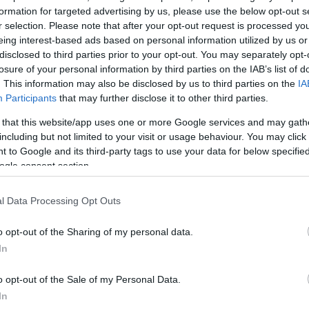
ενικά μειωμένη πιθανότητα κατά 33% να παίρνουν
formation for targeted advertising by us, please use the below opt-out s
οφάρμακα (αγχολυτικά, αντικαταθλιπτικά, υπνωτικά)
r selection. Please note that after your opt-out request is processed y
eing interest-based ads based on personal information utilized by us or
μικρότερη πιθανότητα να παίρνουν φάρμακα κατά τ
disclosed to third parties prior to your opt-out. You may separately opt-
 κατά του άσθματος.
losure of your personal information by third parties on the IAB’s list of
. This information may also be disclosed by us to third parties on the
IA
ΔΙΑΦΗΜΙΣΗ
Participants
that may further disclose it to other third parties.
 that this website/app uses one or more Google services and may gath
including but not limited to your visit or usage behaviour. You may click 
 to Google and its third-party tags to use your data for below specifi
ogle consent section.
l Data Processing Opt Outs
o opt-out of the Sharing of my personal data.
In
o opt-out of the Sale of my Personal Data.
In