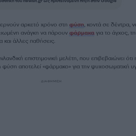
σθήκη του newsit.gr ως προτεινόμενη πηγή στην Google
περνούν αρκετό χρόνο στη
φύση
, κοντά σε δέντρα, 
μειωμένη ανάγκη να πάρουν
φάρμακα
για το άγχος, τη
 και άλλες παθήσεις.
ινλανδική επιστημονική μελέτη, που επιβεβαιώνει ότι 
η φύση αποτελεί «φάρμακο» για την ψυχοσωματική υγ
ΔΙΑΦΗΜΙΣΗ