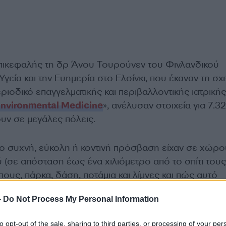
επικεφαλής τη δρ Άνου Τουρούνεν του Φινλανδικού
 Υγεία και την Ευημερία στο Ελσίνκι, που έκαναν τη σχ
ιοδικό επαγγελματικής και περιβαλλοντικής ιατρικής
nvironmental Medicine
», ανέλυσαν στοιχεία για 7.3
ν σε μεγάλες πόλεις.
 συχνή, εύκολη ή κοντινή πρόσβαση είχαν σε χώρο
 (σε απόσταση έως ένα χιλιόμετρο από το σπίτι τους
υς, πάρκα, δάση, ποτάμια και λίμνες και πώς αυτό
άρμακα που έπαιρναν.
-
Do Not Process My Personal Information
όσοι απολάμβαναν τη φύση έως τέσσερις φορές την
to opt-out of the sale, sharing to third parties, or processing of your per