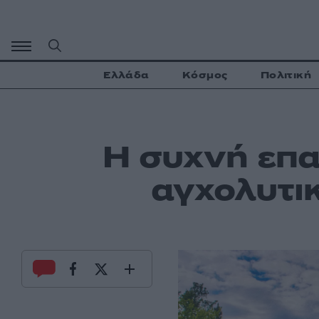
Μετάβαση
σε
περιεχόμενο
Ελλάδα
Κόσμος
Πολιτική
Η συχνή επα
αγχολυτικ