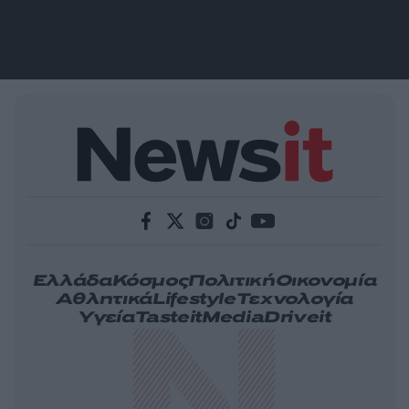
Ελλάδα
Κόσμος
Πολιτική
Οικονομία
Αθλητικά
Lifestyle
Τεχνολογία
Υγεία
Tasteit
Media
Driveit