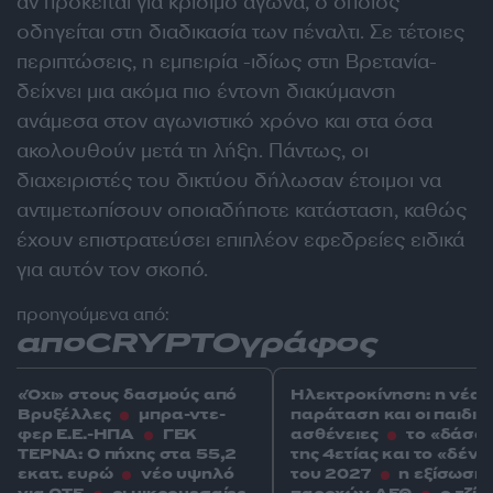
αν πρόκειται για κρίσιμο αγώνα, ο οποίος
οδηγείται στη διαδικασία των πέναλτι. Σε τέτοιες
περιπτώσεις, η εμπειρία -ιδίως στη Βρετανία-
δείχνει μια ακόμα πιο έντονη διακύμανση
ανάμεσα στον αγωνιστικό χρόνο και στα όσα
ακολουθούν μετά τη λήξη. Πάντως, οι
διαχειριστές του δικτύου δήλωσαν έτοιμοι να
αντιμετωπίσουν οποιαδήποτε κατάσταση, καθώς
έχουν επιστρατεύσει επιπλέον εφεδρείες ειδικά
για αυτόν τον σκοπό.
προηγούμενα από:
αποCRYPTOγράφος
«Όχι» στους δασμούς από
Ηλεκτροκίνηση: η νέα
Βρυξέλλες
μπρα-ντε-
παράταση και οι παιδικ
φερ Ε.Ε.-ΗΠΑ
ΓΕΚ
ασθένειες
το «δάσο
ΤΕΡΝΑ: Ο πήχης στα 55,2
της 4ετίας και το «δέντ
εκατ. ευρώ
νέο υψηλό
του 2027
η εξίσωση