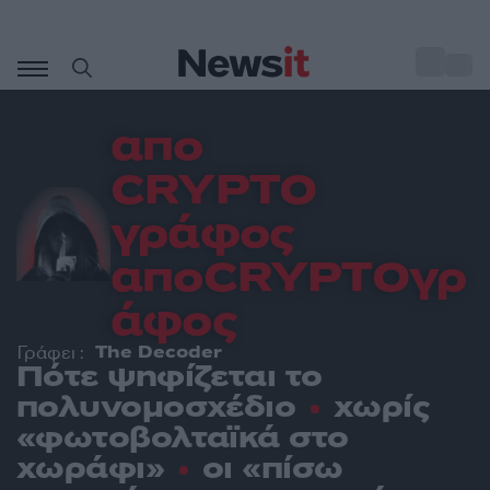
Μετάβαση
σε
o
28
περιεχόμενο
απο
CRYPTO
γράφος
αποCRYPTOγρ
άφος
The Decoder
Γράφει :
Πότε ψηφίζεται το
πολυνομοσχέδιο
χωρίς
«φωτοβολταϊκά στο
χωράφι»
οι «πίσω