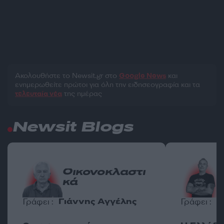
Ακολουθήστε το Νewsit.gr στο
Google News
και
ενημερωθείτε πρώτοι για όλη την ειδησεογραφία και τα
τελευταία νέα
της ημέρας
Newsit Blogs
Οικονοκλαστι
κά
Γιάννης Αγγέλης
Π
Γράφει :
Γράφει :