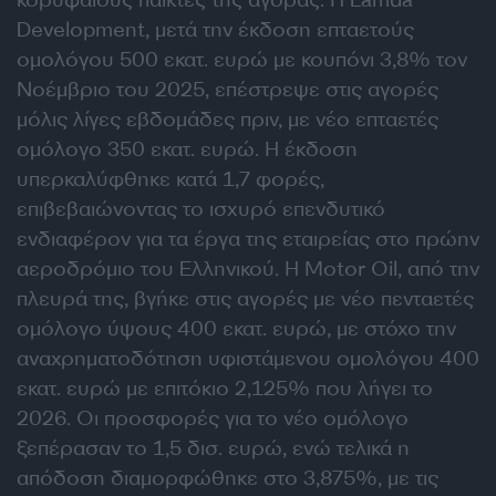
κορυφαίους παίκτες της αγοράς. Η Lamda
Development, μετά την έκδοση επταετούς
ομολόγου 500 εκατ. ευρώ με κουπόνι 3,8% τον
Νοέμβριο του 2025, επέστρεψε στις αγορές
μόλις λίγες εβδομάδες πριν, με νέο επταετές
ομόλογο 350 εκατ. ευρώ. Η έκδοση
υπερκαλύφθηκε κατά 1,7 φορές,
επιβεβαιώνοντας το ισχυρό επενδυτικό
ενδιαφέρον για τα έργα της εταιρείας στο πρώην
αεροδρόμιο του Ελληνικού. Η Motor Oil, από την
πλευρά της, βγήκε στις αγορές με νέο πενταετές
ομόλογο ύψους 400 εκατ. ευρώ, με στόχο την
αναχρηματοδότηση υφιστάμενου ομολόγου 400
εκατ. ευρώ με επιτόκιο 2,125% που λήγει το
2026. Οι προσφορές για το νέο ομόλογο
ξεπέρασαν το 1,5 δισ. ευρώ, ενώ τελικά η
απόδοση διαμορφώθηκε στο 3,875%, με τις