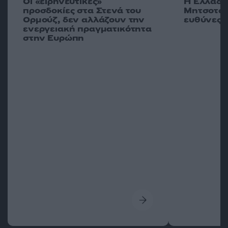
Οι «ειρηνευτικές»
Η Ελλάδα 
προσδοκίες στα Στενά του
Μητσοτάκη
Ορμούζ, δεν αλλάζουν την
ευθύνες
ενεργειακή πραγματικότητα
στην Ευρώπη