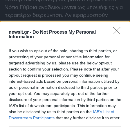
Νότια Εύβοια αναδεικνύονται ως υποψήφιες για
περαιτέρω διερεύνηση. Αν εφαρμοστούν
αυξημένα σεισμικά περιθώρια σχεδιασμού,
αντίστοιχα με όσα ισχύουν σε άλλες
newsit.gr -
Do Not Process My Personal
Information
σεισμογενείς χώρες, το φάσμα διευρύνεται σε
Δυτική, Κεντρική και Ανατολική Μακεδονία,
If you wish to opt-out of the sale, sharing to third parties, or
καθώς και Κεντρική Ελλάδα. Για μικρότερους
processing of your personal or sensitive information for
αντιδραστήρες (SMRs) και μικροαντιδραστήρες,
targeted advertising by us, please use the below opt-out
που έχουν υψηλότερα σεισμικά όρια και
section to confirm your selection. Please note that after your
opt-out request is processed you may continue seeing
χρειάζονται λιγότερο νερό ψύξης, οι
interest-based ads based on personal information utilized by
δυνατότητες ανοίγουν σε Δυτική Ελλάδα,
us or personal information disclosed to third parties prior to
Στερεά, Θεσσαλία, Πελοπόννησο και επιλεγμένα
your opt-out. You may separately opt-out of the further
disclosure of your personal information by third parties on the
νησιά. Η μελέτη δεν προτείνει συγκεκριμένη
IAB’s list of downstream participants. This information may
θέση, αλλά λειτουργεί ως βάση για πιο
also be disclosed by us to third parties on the
IAB’s List of
εξειδικευμένη έρευνα. Αναλυτικά αποτελέσματα
Downstream Participants
that may further disclose it to other
αναμένεται να παρουσιαστούν μετά το καλοκαίρι
third parties.