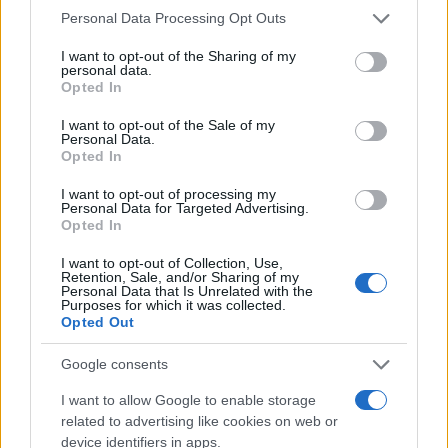
σε ειδική εκδήλωση της Athlos Energy.
Please note that this website/app uses one or more Google
Personal Data Processing Opt Outs
services and may gather and store information including but
not limited to your visit or usage behaviour. You may click to
I want to opt-out of the Sharing of my
personal data.
Οι «πίσω γραμμές» της ιστορικής
grant or deny consent to Google and its third-party tags to
Opted In
use your data for below specified purposes in below Google
μείωσης ανεργίας
consent section.
I want to opt-out of the Sale of my
Personal Data.
Opted In
Η Ελλάδα έκλεισε το 2025 με ανάπτυξη 2,1%,
επίδοση που για ακόμη μία χρονιά ξεπέρασε τον
I want to opt-out of processing my
Personal Data for Targeted Advertising.
μέσο όρο της ΕΕ, ενώ η ανεργία υποχώρησε σε
Opted In
μονοψήφιο ποσοστό για πρώτη φορά από το
I want to opt-out of Collection, Use,
2009. Πίσω από αυτούς τους αριθμούς,
Retention, Sale, and/or Sharing of my
Personal Data that Is Unrelated with the
ωστόσο, κρύβονται και σκιές που αξίζει να
Purposes for which it was collected.
σχολιαστούν. Η μείωση της ανεργίας στο 8,9%
Opted Out
είναι αναμφισβήτητα ιστορική, καθώς μιλάμε για
Google consents
δωδέκατη συναπτή χρονιά πτώσης. Όμως το
I want to allow Google to enable storage
ποσοστό των μακροχρόνια ανέργων εκτινάχθηκε
related to advertising like cookies on web or
στο 58% του συνόλου, από 53,5% πέρυσι,
device identifiers in apps.