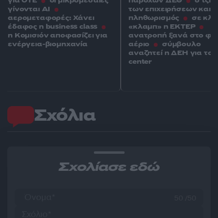
για ΟΤΕ
οι μικρομεσαίες
παροχών ΔΕΘ
ο τζίρ
γίνονται ΑΙ
των επιχειρήσεων και ο
αερομεταφορές: Χάνει
πληθωρισμός
σε κλε
έδαφος η business class
«κλαμπ» η ΕΚΤΕΡ
η Κομισιόν αποφασίζει για
ανατροπή ξανά στο φυ
ενέργεια-βιομηχανία
αέριο
σύμβουλο
αναζητεί η ΔΕΗ για το 
center
Σχόλια
Σχολίασε εδώ
50 /50